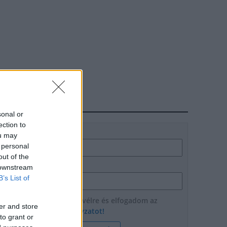
HÍRLEVÉL
sonal or
ection to
Név
ou may
 personal
out of the
E-mail cím
 downstream
B’s List of
Feliratkozom a hírlevélre és elfogadom az
er and store
adatvédelmi szabályzatot!
to grant or