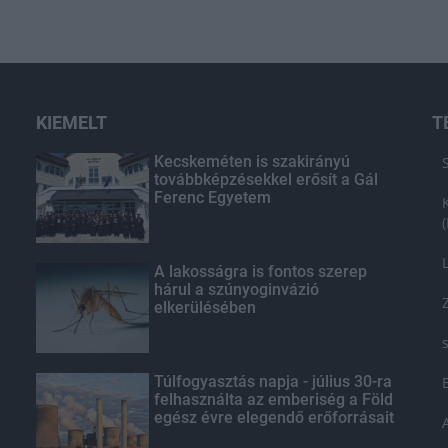
KIEMELT
T
Kecskeméten is szakirányú
továbbképzésekkel erősít a Gál
Ferenc Egyetem
A lakosságra is fontos szerep
hárul a szúnyoginvázió
elkerülésében
Túlfogyasztás napja - július 30-ra
felhasználta az emberiség a Föld
egész évre elegendő erőforrásait