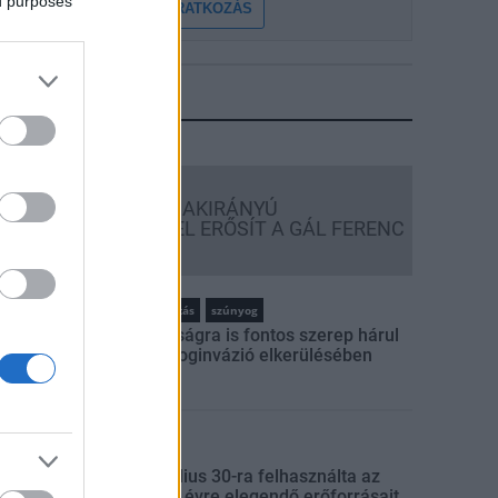
ed purposes
FELIRATKOZÁS
LEGFRISSEBB
Országos hírek
KECSKEMÉTEN IS SZAKIRÁNYÚ
TOVÁBBKÉPZÉSEKKEL ERŐSÍT A GÁL FERENC
EGYETEM
rszágos hírek
szúnyogirtás
szúnyog
A lakosságra is fontos szerep hárul
a szúnyoginvázió elkerülésében
rszágos hírek
úlfogyasztás napja - július 30-ra felhasználta az
mberiség a Föld egész évre elegendő erőforrásait