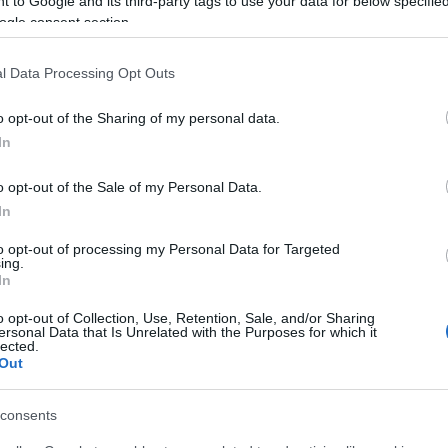
 to Google and its third-party tags to use your data for below specifi
ogle consent section.
l Data Processing Opt Outs
o opt-out of the Sharing of my personal data.
In
o opt-out of the Sale of my Personal Data.
In
to opt-out of processing my Personal Data for Targeted
ing.
O
In
o opt-out of Collection, Use, Retention, Sale, and/or Sharing
ersonal Data that Is Unrelated with the Purposes for which it
lected.
Out
O
consents
T
e