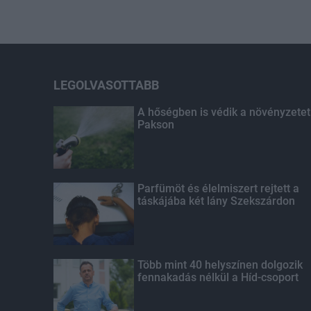
LEGOLVASOTTABB
A hőségben is védik a növényzetet
Pakson
Parfümöt és élelmiszert rejtett a
táskájába két lány Szekszárdon
Több mint 40 helyszínen dolgozik
fennakadás nélkül a Híd-csoport