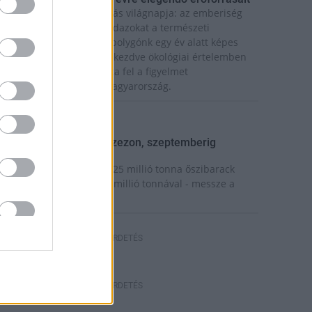
a van idén a túlfogyasztás világnapja: az emberiség
ddigre használta fel mindazokat a természeti
rőforrásokat, amelyeket bolygónk egy év alatt képes
egújítani. Ettől a naptól kezdve ökológiai értelemben
ár „hitelből élünk” – hívta fel a figyelmet
özleményében a WWF Magyarország.
elyi hírek
eindult az őszibarackszezon, szeptemberig
lvezhetjük
 világon évente mintegy 25 millió tonna őszibarack
erem, Kína - csaknem 17 millió tonnával - messze a
egnagyobb termelő.
HIRDETÉS
HIRDETÉS