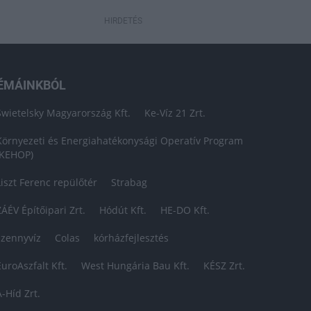
HIRDETÉS
ÉMÁINKBÓL
Swietelsky Magyarország Kft.
Ke-Víz 21 Zrt.
Környezeti és Energiahatékonysági Operatív Program
(KEHOP)
Liszt Ferenc repülőtér
Strabag
ZÁÉV Építőipari Zrt.
Hódút Kft.
HE-DO Kft.
szennyvíz
Colas
kórházfejlesztés
EuroAszfalt Kft.
West Hungária Bau Kft.
KÉSZ Zrt.
A-Híd Zrt.