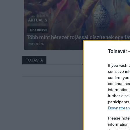
AKTUÁLIS
Tolna megye
Több mint hétezer tojással díszítenek egy f
2019.03.26
Tolnavár 
TOJÁSFA
If you wish 
sensitive in
confirm you
continue se
information 
further disc
participants
Downstream 
Please note
information 