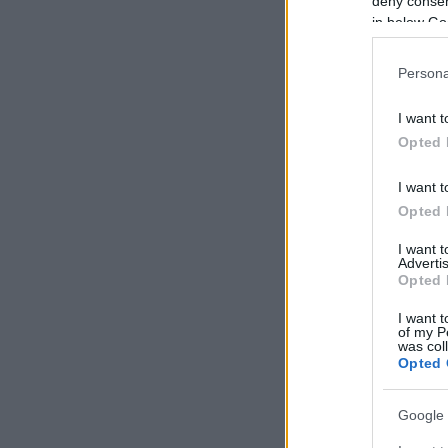
deny consent
in below Go
Persona
I want t
Opted 
I want t
Opted 
I want 
Advertis
Opted 
I want t
of my P
was col
Opted 
Google 