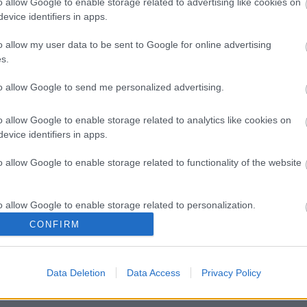
o allow Google to enable storage related to advertising like cookies on
M
evice identifiers in apps.
e
e
o allow my user data to be sent to Google for online advertising
m
s.
m
k
to allow Google to send me personalized advertising.
o allow Google to enable storage related to analytics like cookies on
H
evice identifiers in apps.
B
é
o allow Google to enable storage related to functionality of the website
A
t
l
o allow Google to enable storage related to personalization.
CONFIRM
o allow Google to enable storage related to security, including
cation functionality and fraud prevention, and other user protection.
Data Deletion
Data Access
Privacy Policy