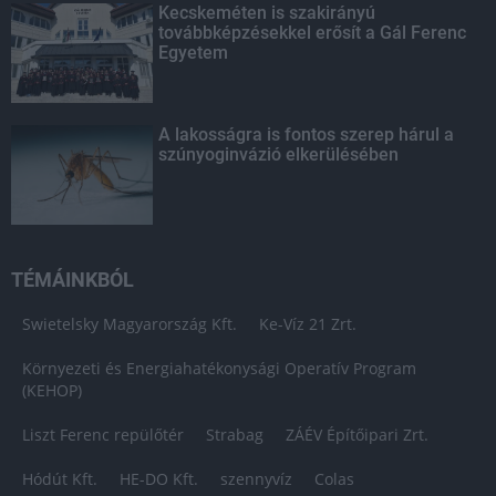
Kecskeméten is szakirányú
továbbképzésekkel erősít a Gál Ferenc
Egyetem
A lakosságra is fontos szerep hárul a
szúnyoginvázió elkerülésében
TÉMÁINKBÓL
Swietelsky Magyarország Kft.
Ke-Víz 21 Zrt.
Környezeti és Energiahatékonysági Operatív Program
(KEHOP)
Liszt Ferenc repülőtér
Strabag
ZÁÉV Építőipari Zrt.
Hódút Kft.
HE-DO Kft.
szennyvíz
Colas