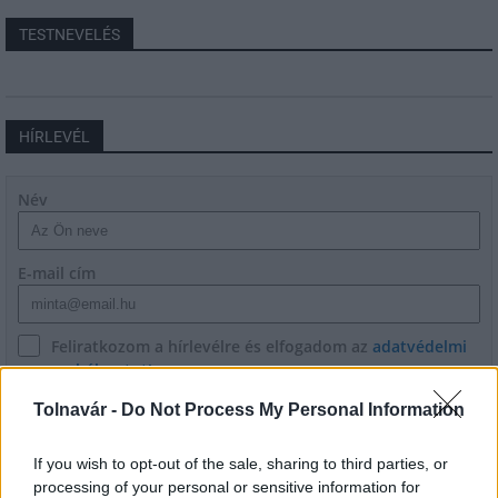
TESTNEVELÉS
HÍRLEVÉL
Név
E-mail cím
Feliratkozom a hírlevélre és elfogadom az
adatvédelmi
szabályzatot!
Tolnavár -
Do Not Process My Personal Information
FELIRATKOZÁS
If you wish to opt-out of the sale, sharing to third parties, or
processing of your personal or sensitive information for