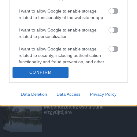
I want to allow Google to enable storage
related to functionality of the website or app.
Budapest-Pécs, Budapest-Szolnok:
gyorsabb és biztonságosabb lett a vasút
I want to allow Google to enable storage
related to personalization.
I want to allow Google to enable storage
Több mint 40 helyszínen dolgozik
related to security, including authentication
fennakadás nélkül a Híd-csoport
functionality and fraud prevention, and other
user protection.
CONFIRM
Data Deletion
Data Access
Privacy Policy
KIEMELT
Megérkezett az eső a Duna
vízgyűjtőjére