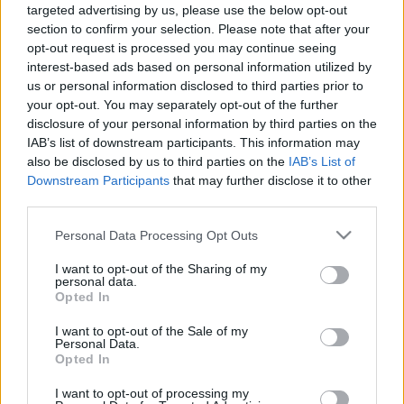
LEGFRISSEBB
targeted advertising by us, please use the below opt-out
section to confirm your selection. Please note that after your
opt-out request is processed you may continue seeing
interest-based ads based on personal information utilized by
Országos hírek
us or personal information disclosed to third parties prior to
MEGÉRKEZETT AZ ESŐ A DUNA VÍZGYŰJTŐJÉRE
your opt-out. You may separately opt-out of the further
disclosure of your personal information by third parties on the
IAB’s list of downstream participants. This information may
Országos hírek
also be disclosed by us to third parties on the
IAB’s List of
Kecskeméten is szakirányú továbbképzésekkel erősít a Gál
Downstream Participants
that may further disclose it to other
Ferenc Egyetem
third parties.
Kiemelt fontosságú a Gál Ferenc Egyetem számára a jövőbe
mutató szakmai felkészültség átadása, a folyamatos szakmai
Please note that this website/app uses one or more Google
Personal Data Processing Opt Outs
fejlődés támogatása.
services and may gather and store information including but
not limited to your visit or usage behaviour. You may click to
I want to opt-out of the Sharing of my
personal data.
grant or deny consent to Google and its third-party tags to
Országos hírek
Opted In
use your data for below specified purposes in below Google
A lakosságra is fontos szerep hárul a
szúnyoginvázió elkerülésében
consent section.
I want to opt-out of the Sale of my
Personal Data.
Opted In
I want to opt-out of processing my