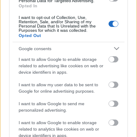
Personal Data for Targeted Advertising.
Országos hírek
WWF
vízgazdálkodás
Opted In
Túlfogyasztás napja - július 30-ra
felhasználta az emberiség a Föld egész
I want to opt-out of Collection, Use,
évre elegendő erőforrásait
Retention, Sale, and/or Sharing of my
Personal Data that Is Unrelated with the
Purposes for which it was collected.
Opted Out
HIRDETÉS
Google consents
I want to allow Google to enable storage
HIRDETÉS
related to advertising like cookies on web or
device identifiers in apps.
HIRDETÉS
I want to allow my user data to be sent to
Google for online advertising purposes.
I want to allow Google to send me
personalized advertising.
LEGOLVASOTTABB
I want to allow Google to enable storage
Indul a diákok pénzügyi ismereteit
related to analytics like cookies on web or
erősítő Pénz7 programsorozat
device identifiers in apps.