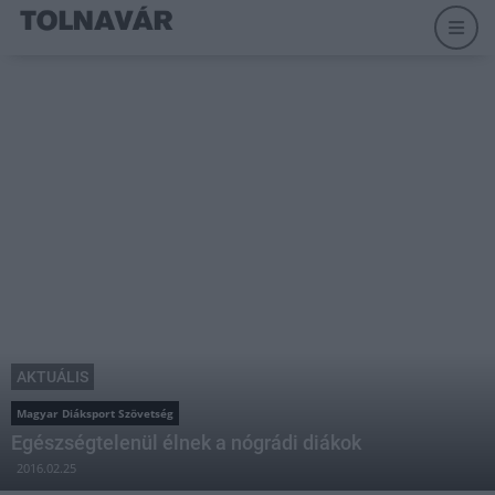
AKTUÁLIS
Magyar Diáksport Szövetség
Egészségtelenül élnek a nógrádi diákok
2016.02.25