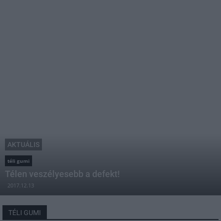
AKTUÁLIS
téli gumi
Télen veszélyesebb a defekt!
2017.12.13
TÉLI GUMI