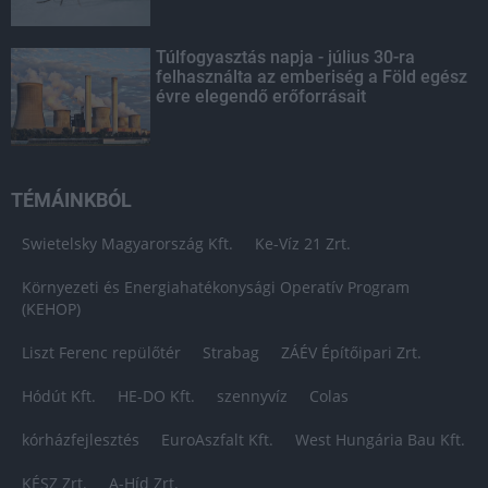
Túlfogyasztás napja - július 30-ra
felhasználta az emberiség a Föld egész
évre elegendő erőforrásait
TÉMÁINKBÓL
Swietelsky Magyarország Kft.
Ke-Víz 21 Zrt.
Környezeti és Energiahatékonysági Operatív Program
(KEHOP)
Liszt Ferenc repülőtér
Strabag
ZÁÉV Építőipari Zrt.
Hódút Kft.
HE-DO Kft.
szennyvíz
Colas
kórházfejlesztés
EuroAszfalt Kft.
West Hungária Bau Kft.
KÉSZ Zrt.
A-Híd Zrt.