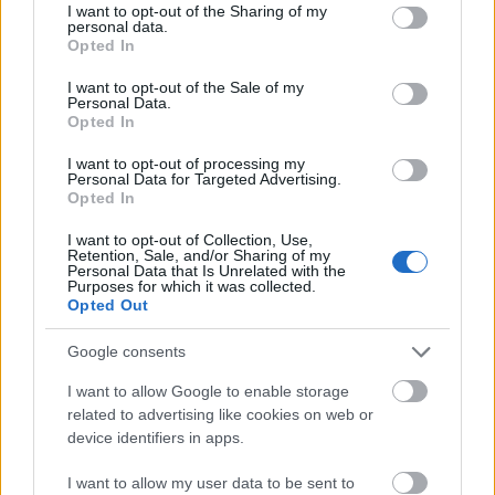
not limited to your visit or usage behaviour. You may click to
I want to opt-out of the Sharing of my
Országos hírek
oktatás
továbbképzés
personal data.
grant or deny consent to Google and its third-party tags to
Kecskeméten is szakirányú
Opted In
use your data for below specified purposes in below Google
továbbképzésekkel erősít a Gál Ferenc
consent section.
Egyetem
I want to opt-out of the Sale of my
Personal Data.
Opted In
I want to opt-out of processing my
Országos hírek
Personal Data for Targeted Advertising.
A lakosságra is fontos szerep hárul a
Opted In
szúnyoginvázió elkerülésében
I want to opt-out of Collection, Use,
Retention, Sale, and/or Sharing of my
Personal Data that Is Unrelated with the
Purposes for which it was collected.
Országos hírek
Opted Out
Túlfogyasztás napja - július 30-ra
felhasználta az emberiség a Föld egész
Google consents
évre elegendő erőforrásait
I want to allow Google to enable storage
related to advertising like cookies on web or
device identifiers in apps.
Helyi hírek
I want to allow my user data to be sent to
BEINDULT AZ ŐSZIBARACKSZEZON,