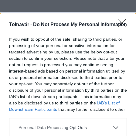
HÍRLEVÉL
Tolnavár -
Do Not Process My Personal Information
If you wish to opt-out of the sale, sharing to third parties, or
Név
processing of your personal or sensitive information for
targeted advertising by us, please use the below opt-out
section to confirm your selection. Please note that after your
E-mail cím
opt-out request is processed you may continue seeing
interest-based ads based on personal information utilized by
us or personal information disclosed to third parties prior to
Feliratkozom a hírlevélre és elfogadom az
adatvédelmi
your opt-out. You may separately opt-out of the further
szabályzatot!
disclosure of your personal information by third parties on the
IAB’s list of downstream participants. This information may
FELIRATKOZÁS
also be disclosed by us to third parties on the
IAB’s List of
Downstream Participants
that may further disclose it to other
third parties.
LEGFRISSEBB
Please note that this website/app uses one or more Google
Personal Data Processing Opt Outs
services and may gather and store information including but