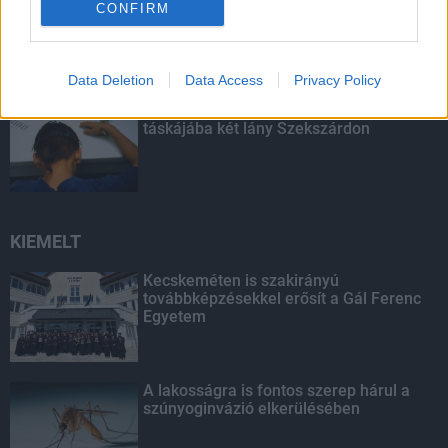
Amire többmillióan vártunk: szombattól
CONFIRM
másodfokúra csökken a riasztás
Data Deletion
Data Access
Privacy Policy
Parfümöt és élelmiszert rejtett a
táskájába két lány Szekszárdon
KIEMELT
Kecskeméten is szakirányú
továbbképzésekkel erősít a Gál Ferenc
Egyetem
A lakosságra is fontos szerep hárul a
szúnyoginvázió elkerülésében