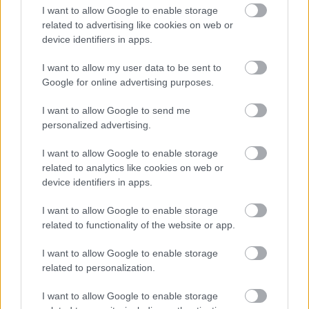
I want to allow Google to enable storage
Országos hírek
related to advertising like cookies on web or
A lakosságra is fontos szerep hárul a
device identifiers in apps.
szúnyoginvázió elkerülésében
I want to allow my user data to be sent to
Google for online advertising purposes.
Országos hírek
WWF
vízgazdálkodás
I want to allow Google to send me
Túlfogyasztás napja - július 30-ra
personalized advertising.
felhasználta az emberiség a Föld egész
évre elegendő erőforrásait
I want to allow Google to enable storage
related to analytics like cookies on web or
device identifiers in apps.
HIRDETÉS
I want to allow Google to enable storage
related to functionality of the website or app.
HIRDETÉS
I want to allow Google to enable storage
related to personalization.
HIRDETÉS
I want to allow Google to enable storage