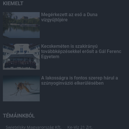
KIEMELT
Megérkezett az eső a Duna
vízgyűjtőjére
Kecskeméten is szakirányú
továbbképzésekkel erősít a Gál Ferenc
Egyetem
A lakosságra is fontos szerep hárul a
szúnyoginvázió elkerülésében
TÉMÁINKBÓL
Swietelsky Magyarország Kft.
Ke-Víz 21 Zrt.