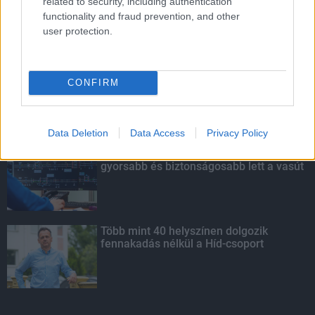
related to security, including authentication
functionality and fraud prevention, and other
user protection.
LEGOLVASOTTABB
Indul a diákok pénzügyi ismereteit
CONFIRM
erősítő Pénz7 programsorozat
Data Deletion
Data Access
Privacy Policy
Budapest-Pécs, Budapest-Szolnok:
gyorsabb és biztonságosabb lett a vasút
Több mint 40 helyszínen dolgozik
fennakadás nélkül a Híd-csoport