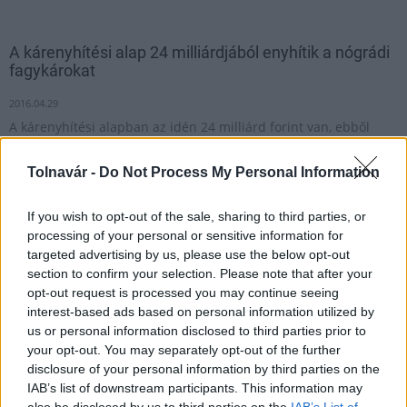
A kárenyhítési alap 24 milliárdjából enyhítik a nógrádi
fagykárokat
2016.04.29
A kárenyhítési alapban az idén 24 milliárd forint van, ebből
próbálják a gazdák jogos igényeit kielégíteni.
Tolnavár -
Do Not Process My Personal Information
1
If you wish to opt-out of the sale, sharing to third parties, or
processing of your personal or sensitive information for
targeted advertising by us, please use the below opt-out
section to confirm your selection. Please note that after your
HÍRLEVÉL
opt-out request is processed you may continue seeing
interest-based ads based on personal information utilized by
us or personal information disclosed to third parties prior to
Név
your opt-out. You may separately opt-out of the further
disclosure of your personal information by third parties on the
IAB’s list of downstream participants. This information may
E-mail cím
also be disclosed by us to third parties on the
IAB’s List of