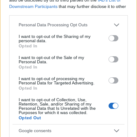
Downstream Participants
that may further disclose it to other
third parties.
Feliratkozom a hírlevélre és elfogadom az
adatvédelmi
szabályzatot!
Please note that this website/app uses one or more Google
Personal Data Processing Opt Outs
services and may gather and store information including but
FELIRATKOZÁS
not limited to your visit or usage behaviour. You may click to
I want to opt-out of the Sharing of my
personal data.
grant or deny consent to Google and its third-party tags to
Opted In
use your data for below specified purposes in below Google
consent section.
I want to opt-out of the Sale of my
LEGFRISSEBB
Personal Data.
Opted In
Országos hírek
I want to opt-out of processing my
MEGÉRKEZETT AZ ESŐ A DUNA
Personal Data for Targeted Advertising.
VÍZGYŰJTŐJÉRE
Opted In
I want to opt-out of Collection, Use,
Retention, Sale, and/or Sharing of my
Országos hírek
Personal Data that Is Unrelated with the
Purposes for which it was collected.
Kecskeméten is szakirányú
Opted Out
továbbképzésekkel erősít a Gál Ferenc
Egyetem
Google consents