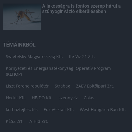
A lakosságra is fontos szerep hárul a
szúnyoginvázió elkerülésében
TÉMÁINKBÓL
Swietelsky Magyarország Kft.
Ke-Víz 21 Zrt.
Környezeti és Energiahatékonysági Operatív Program
(KEHOP)
Liszt Ferenc repülőtér
Strabag
ZÁÉV Építőipari Zrt.
Hódút Kft.
HE-DO Kft.
szennyvíz
Colas
kórházfejlesztés
EuroAszfalt Kft.
West Hungária Bau Kft.
KÉSZ Zrt.
A-Híd Zrt.