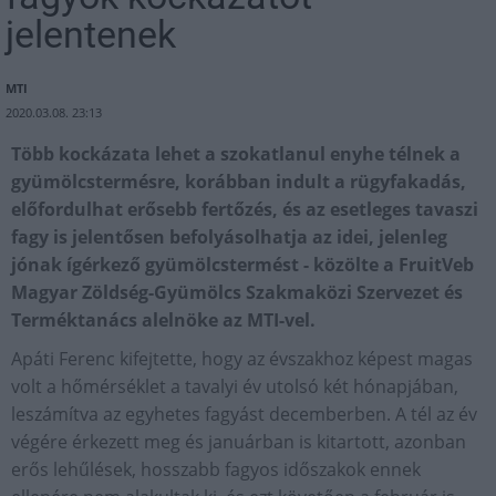
jelentenek
MTI
2020.03.08. 23:13
Több kockázata lehet a szokatlanul enyhe télnek a
gyümölcstermésre, korábban indult a rügyfakadás,
előfordulhat erősebb fertőzés, és az esetleges tavaszi
fagy is jelentősen befolyásolhatja az idei, jelenleg
jónak ígérkező gyümölcstermést - közölte a FruitVeb
Magyar Zöldség-Gyümölcs Szakmaközi Szervezet és
Terméktanács alelnöke az MTI-vel.
Apáti Ferenc kifejtette, hogy az évszakhoz képest magas
volt a hőmérséklet a tavalyi év utolsó két hónapjában,
leszámítva az egyhetes fagyást decemberben. A tél az év
végére érkezett meg és januárban is kitartott, azonban
erős lehűlések, hosszabb fagyos időszakok ennek