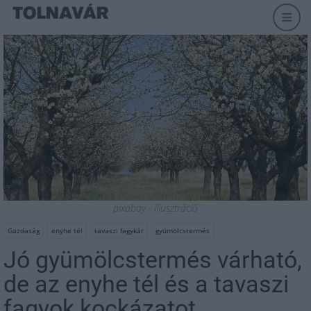
pixabay - illusztráció
Gazdaság
enyhe tél
tavaszi fagykár
gyümölcstermés
Jó gyümölcstermés várható,
de az enyhe tél és a tavaszi
fagyok kockázatot