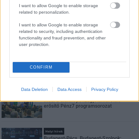
I want to allow Google to enable storage
related to personalization.
E-mail cím
I want to allow Google to enable storage
related to security, including authentication
Feliratkozom a hírlevélre és elfogadom az
adatvédelmi
functionality and fraud prevention, and other
szabályzatot!
user protection.
FELIRATKOZÁS
CONFIRM
LEGNÉZETTEBB
Data Deletion
Data Access
Privacy Policy
Aktuális
Indul a diákok pénzügyi ismereteit
erősítő Pénz7 programsorozat
Helyi hírek
Budapest-Pécs, Budapest-Szolnok: