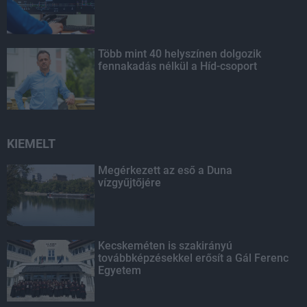
Több mint 40 helyszínen dolgozik
fennakadás nélkül a Híd-csoport
KIEMELT
Megérkezett az eső a Duna
vízgyűjtőjére
Kecskeméten is szakirányú
továbbképzésekkel erősít a Gál Ferenc
Egyetem