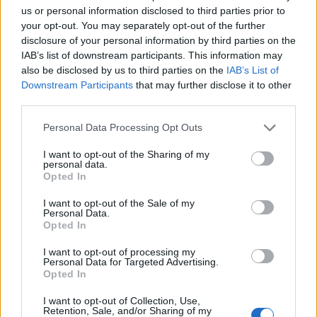
us or personal information disclosed to third parties prior to
your opt-out. You may separately opt-out of the further
disclosure of your personal information by third parties on the
IAB’s list of downstream participants. This information may
also be disclosed by us to third parties on the
IAB’s List of
Downstream Participants
that may further disclose it to other
third parties.
Belváros-Lipótváros
játszótér
Város-Teampannon Kereskedelmi és Szolgáltató Kft.
parkfelújítás
Please note that this website/app uses one or more Google
Personal Data Processing Opt Outs
services and may gather and store information including but
Újragondolják Lipótváros rejtett, zöld parkját
not limited to your visit or usage behaviour. You may click to
I want to opt-out of the Sharing of my
personal data.
Indulhat a Honvéd tér megújításának tervezése, ahol a
grant or deny consent to Google and its third-party tags to
Opted In
klímatudatos gondolkodás és a helyi identitás erősítése kerül a
use your data for below specified purposes in below Google
középpontba.
consent section.
I want to opt-out of the Sale of my
Personal Data.
Opted In
Történelmi táj, amelynek minden köve
mesél – megújul a tatai Angolkert
I want to opt-out of processing my
Personal Data for Targeted Advertising.
Opted In
I want to opt-out of Collection, Use,
M1 bővítés: már zajlik a teljesen új
Retention, Sale, and/or Sharing of my