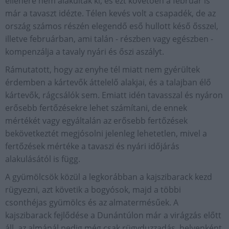
ellenére nem alakultak ki, és ezt követően a február is
már a tavaszt idézte. Télen kevés volt a csapadék, de az
ország számos részén elegendő eső hullott késő ősszel,
illetve februárban, ami talán - részben vagy egészben -
kompenzálja a tavaly nyári és őszi aszályt.
Rámutatott, hogy az enyhe tél miatt nem gyérültek
érdemben a kártevők áttelelő alakjai, és a talajban élő
kártevők, rágcsálók sem. Emiatt idén tavasszal és nyáron
erősebb fertőzésekre lehet számítani, de ennek
mértékét vagy egyáltalán az erősebb fertőzések
bekövetkeztét megjósolni jelenleg lehetetlen, mivel a
fertőzések mértéke a tavaszi és nyári időjárás
alakulásától is függ.
A gyümölcsök közül a legkorábban a kajszibarack kezd
rügyezni, azt követik a bogyósok, majd a többi
csonthéjas gyümölcs és az almatermésűek. A
kajszibarack fejlődése a Dunántúlon már a virágzás előtt
áll, az almánál pedig még csak rügyduzzadás, helyenként