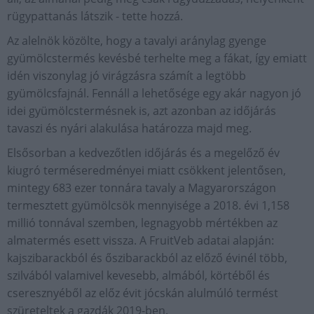
rügypattanás látszik - tette hozzá.
Az alelnök közölte, hogy a tavalyi aránylag gyenge
gyümölcstermés kevésbé terhelte meg a fákat, így emiatt
idén viszonylag jó virágzásra számít a legtöbb
gyümölcsfajnál. Fennáll a lehetősége egy akár nagyon jó
idei gyümölcstermésnek is, azt azonban az időjárás
tavaszi és nyári alakulása határozza majd meg.
Elsősorban a kedvezőtlen időjárás és a megelőző év
kiugró terméseredményei miatt csökkent jelentősen,
mintegy 683 ezer tonnára tavaly a Magyarországon
termesztett gyümölcsök mennyisége a 2018. évi 1,158
millió tonnával szemben, legnagyobb mértékben az
almatermés esett vissza. A FruitVeb adatai alapján:
kajszibarackból és őszibarackból az előző évinél több,
szilvából valamivel kevesebb, almából, körtéből és
cseresznyéből az előz évit jócskán alulmúló termést
szüreteltek a gazdák 2019-ben.