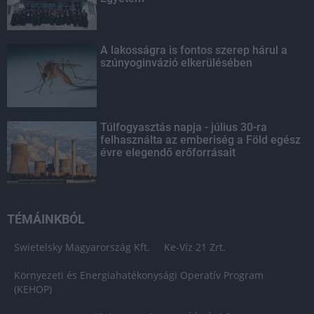
A lakosságra is fontos szerep hárul a
szúnyoginvázió elkerülésében
Túlfogyasztás napja - július 30-ra
felhasználta az emberiség a Föld egész
évre elegendő erőforrásait
TÉMÁINKBÓL
Swietelsky Magyarország Kft.
Ke-Víz 21 Zrt.
Környezeti és Energiahatékonysági Operatív Program
(KEHOP)