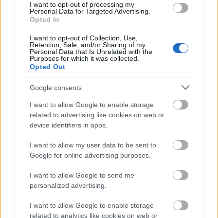
I want to opt-out of processing my
közleményében a WWF Magyarország.
Personal Data for Targeted Advertising.
Opted In
Helyi hírek
I want to opt-out of Collection, Use,
Retention, Sale, and/or Sharing of my
Beindult az őszibarackszezon,
Personal Data that Is Unrelated with the
szeptemberig élvezhetjük
Purposes for which it was collected.
Opted Out
Google consents
HIRDETÉS
I want to allow Google to enable storage
related to advertising like cookies on web or
device identifiers in apps.
HIRDETÉS
I want to allow my user data to be sent to
Google for online advertising purposes.
HIRDETÉS
I want to allow Google to send me
personalized advertising.
I want to allow Google to enable storage
LEGOLVASOTTABB
related to analytics like cookies on web or