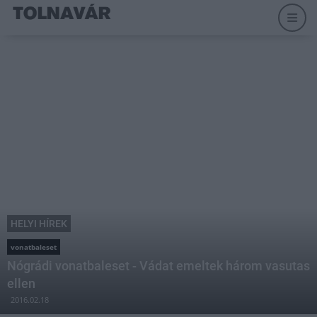
HELYI HÍREK
vonatbaleset
Nógrádi vonatbaleset - Vádat emeltek három vasutas
ellen
2016.02.18