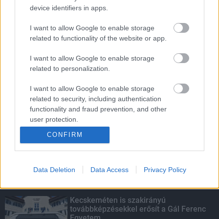
device identifiers in apps.
A hőségben is védik a növényzetet
Pakson
I want to allow Google to enable storage
related to functionality of the website or app.
I want to allow Google to enable storage
Parfümöt és élelmiszert rejtett a
related to personalization.
táskájába két lány Szekszárdon
I want to allow Google to enable storage
related to security, including authentication
functionality and fraud prevention, and other
Több mint 40 helyszínen dolgozik
user protection.
fennakadás nélkül a Híd-csoport
CONFIRM
Data Deletion
Data Access
Privacy Policy
KIEMELT
Kecskeméten is szakirányú
továbbképzésekkel erősít a Gál Ferenc
Egyetem