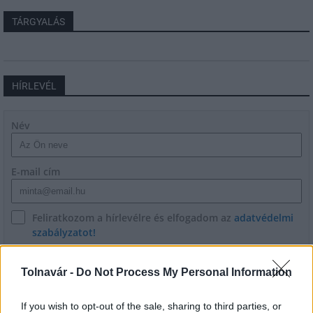
TÁRGYALÁS
HÍRLEVÉL
Név
E-mail cím
Feliratkozom a hírlevélre és elfogadom az
adatvédelmi
szabályzatot!
FELIRATKOZÁS
Tolnavár -
Do Not Process My Personal Information
If you wish to opt-out of the sale, sharing to third parties, or