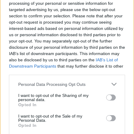
LEGFRISSEBB
processing of your personal or sensitive information for
targeted advertising by us, please use the below opt-out
section to confirm your selection. Please note that after your
Országos hírek
opt-out request is processed you may continue seeing
KECSKEMÉTEN IS SZAKIRÁNYÚ
interest-based ads based on personal information utilized by
TOVÁBBKÉPZÉSEKKEL ERŐSÍT A GÁL FERENC
EGYETEM
us or personal information disclosed to third parties prior to
your opt-out. You may separately opt-out of the further
disclosure of your personal information by third parties on the
IAB’s list of downstream participants. This information may
Országos hírek
szúnyogirtás
szúnyog
also be disclosed by us to third parties on the
IAB’s List of
A lakosságra is fontos szerep hárul a
Downstream Participants
that may further disclose it to other
szúnyoginvázió elkerülésében
third parties.
Please note that this website/app uses one or more Google
Personal Data Processing Opt Outs
services and may gather and store information including but
not limited to your visit or usage behaviour. You may click to
I want to opt-out of the Sharing of my
Országos hírek
personal data.
grant or deny consent to Google and its third-party tags to
Túlfogyasztás napja - július 30-ra felhasználta az
Opted In
use your data for below specified purposes in below Google
emberiség a Föld egész évre elegendő erőforrásait
consent section.
Ma van idén a túlfogyasztás világnapja: az emberiség eddigre
I want to opt-out of the Sale of my
Personal Data.
használta fel mindazokat a természeti erőforrásokat, amelyeket
Opted In
bolygónk egy év alatt képes megújítani. Ettől a naptól kezdve
ökológiai értelemben már „hitelből élünk” – hívta fel a figyelmet