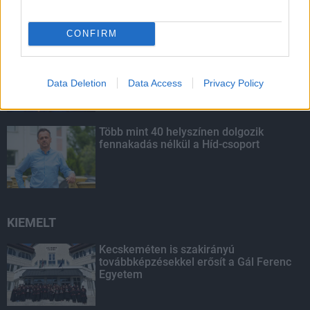
CONFIRM
Parfümöt és élelmiszert rejtett a
táskájába két lány Szekszárdon
Data Deletion
Data Access
Privacy Policy
Több mint 40 helyszínen dolgozik
fennakadás nélkül a Híd-csoport
KIEMELT
Kecskeméten is szakirányú
továbbképzésekkel erősít a Gál Ferenc
Egyetem