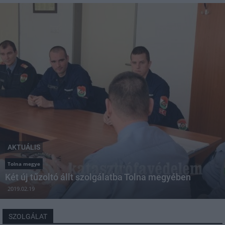
AKTUÁLIS
Tolna megye
Két új tűzoltó állt szolgálatba Tolna megyében
2019.02.19
SZOLGÁLAT