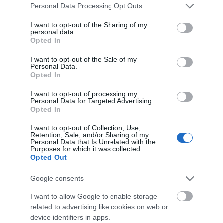
Please note that this website/app uses one or more Google
Personal Data Processing Opt Outs
Országos hírek
oktatás
továbbképzés
services and may gather and store information including but
Kecskeméten is szakirányú
not limited to your visit or usage behaviour. You may click to
I want to opt-out of the Sharing of my
továbbképzésekkel erősít a Gál Ferenc
personal data.
grant or deny consent to Google and its third-party tags to
Egyetem
Opted In
use your data for below specified purposes in below Google
consent section.
I want to opt-out of the Sale of my
Personal Data.
Opted In
Országos hírek
I want to opt-out of processing my
A LAKOSSÁGRA IS FONTOS SZEREP HÁRUL A
Personal Data for Targeted Advertising.
SZÚNYOGINVÁZIÓ ELKERÜLÉSÉBEN
Opted In
I want to opt-out of Collection, Use,
Retention, Sale, and/or Sharing of my
Országos hírek
Personal Data that Is Unrelated with the
Túlfogyasztás napja - július 30-ra felhasználta az
Purposes for which it was collected.
emberiség a Föld egész évre elegendő erőforrásait
Opted Out
Ma van idén a túlfogyasztás világnapja: az emberiség eddigre
használta fel mindazokat a természeti erőforrásokat, amelyeket
Google consents
bolygónk egy év alatt képes megújítani. Ettől a naptól kezdve
I want to allow Google to enable storage
ökológiai értelemben már „hitelből élünk” – hívta fel a figyelmet
related to advertising like cookies on web or
közleményében a WWF Magyarország.
device identifiers in apps.