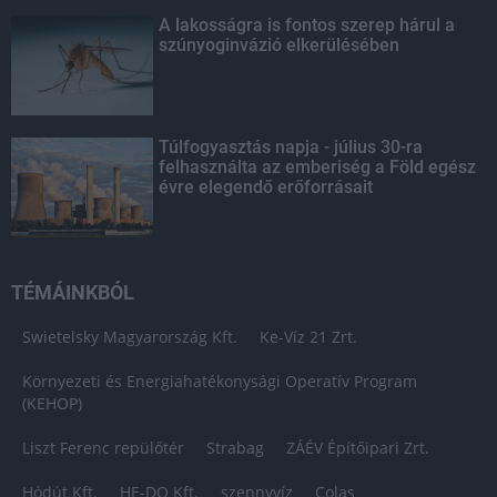
A lakosságra is fontos szerep hárul a
szúnyoginvázió elkerülésében
Túlfogyasztás napja - július 30-ra
felhasználta az emberiség a Föld egész
évre elegendő erőforrásait
TÉMÁINKBÓL
Swietelsky Magyarország Kft.
Ke-Víz 21 Zrt.
Környezeti és Energiahatékonysági Operatív Program
(KEHOP)
Liszt Ferenc repülőtér
Strabag
ZÁÉV Építőipari Zrt.
Hódút Kft.
HE-DO Kft.
szennyvíz
Colas