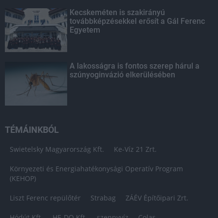
Kecskeméten is szakirányú
továbbképzésekkel erősít a Gál Ferenc
Egyetem
A lakosságra is fontos szerep hárul a
szúnyoginvázió elkerülésében
TÉMÁINKBÓL
Swietelsky Magyarország Kft.
Ke-Víz 21 Zrt.
Környezeti és Energiahatékonysági Operatív Program
(KEHOP)
Liszt Ferenc repülőtér
Strabag
ZÁÉV Építőipari Zrt.
Hódút Kft.
HE-DO Kft.
szennyvíz
Colas