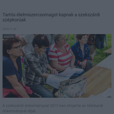
Tartós élelmiszercsomagot kapnak a szekszárdi
szépkorúak
2019.11.24
Aktuális
A szekszárdi önkormányzat 2017-ben elnyerte az Idősbarát
önkormányzat díjat.