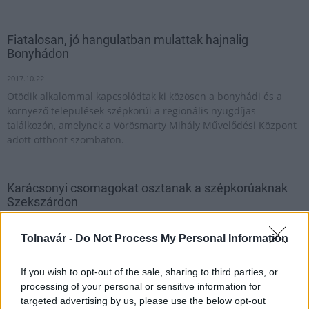
Fiatalosan, jó hangulatban mulattak hajnalig
Bonyhádon
2017.10.22
Ötödik alkalommal kapcsolódtak ki közösen a bonyhádi és a
környező települések szépkorúi a regionális nyugdíjas
találkozón, amelynek a Vörösmarty Mihály Művelődési Központ
adott otthont szombaton.
Karácsonyi csomagokat osztanak a szépkorúaknak
Szekszárdon
2018.11.26
Tolnavár -
Do Not Process My Personal Information
Aktuális
If you wish to opt-out of the sale, sharing to third parties, or
processing of your personal or sensitive information for
targeted advertising by us, please use the below opt-out