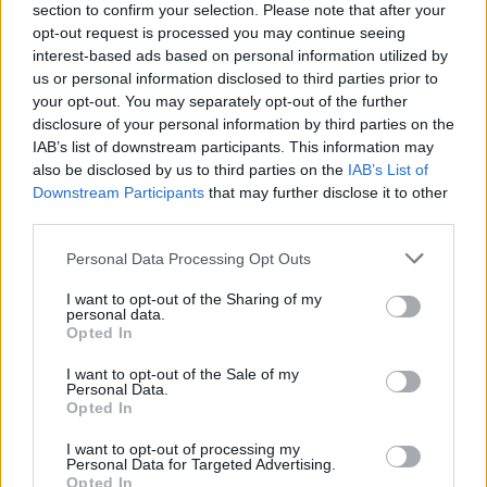
section to confirm your selection. Please note that after your
opt-out request is processed you may continue seeing
interest-based ads based on personal information utilized by
us or personal information disclosed to third parties prior to
your opt-out. You may separately opt-out of the further
disclosure of your personal information by third parties on the
IAB’s list of downstream participants. This information may
also be disclosed by us to third parties on the
IAB’s List of
Downstream Participants
that may further disclose it to other
A tavalyi nagy sikerű akción felbuzdulva ismét karácsonyi
third parties.
csomaggal kedveskednek a 62. életévüket betöltött szekszárdi
szépkorúaknak.
Please note that this website/app uses one or more Google
Personal Data Processing Opt Outs
services and may gather and store information including but
not limited to your visit or usage behaviour. You may click to
I want to opt-out of the Sharing of my
personal data.
Bűn- és balesetmegelőzési előadás Salgótarjánban
grant or deny consent to Google and its third-party tags to
Opted In
use your data for below specified purposes in below Google
2016.04.11
consent section.
I want to opt-out of the Sale of my
A rendőrök az áldozattá válás elkerülését, megelőzését
Personal Data.
elősegítő interaktív előadást tartottak a salgótarjáni Ezüstfenyő
Opted In
Idősek Otthonában a szépkorúaknak.
I want to opt-out of processing my
Personal Data for Targeted Advertising.
Opted In