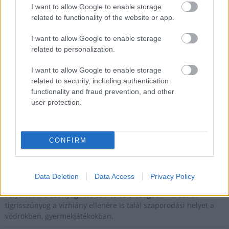
I want to allow Google to enable storage
Országos hírek
related to functionality of the website or app.
Megérkezett az eső a Duna vízgyűjtőjére
I want to allow Google to enable storage
Megérkezett a rég várt eső a Duna vízgyűjtőjére, a folyó
related to personalization.
magyarországi szakaszán azonban továbbra is csak pár
centiméteres vízszintváltozások jellemzőek.
I want to allow Google to enable storage
related to security, including authentication
functionality and fraud prevention, and other
Országos hírek
user protection.
KECSKEMÉTEN IS SZAKIRÁNYÚ
TOVÁBBKÉPZÉSEKKEL ERŐSÍT A GÁL FERENC
EGYETEM
CONFIRM
Országos hírek
A lakosságra is fontos szerep hárul a szúnyoginvázió
Data Deletion
Data Access
Privacy Policy
elkerülésében
Folytatódik a szúnyogírtás szerte az országban. Az ázsiai
tigrisszúnyog a vízhiány ellenére is talál szaporodási helyet a
vödrökben, gyermekjátékokban.