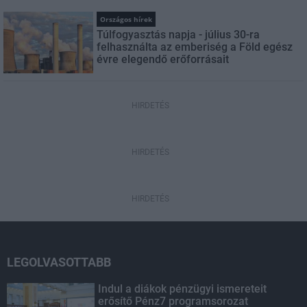
Országos hírek
Túlfogyasztás napja - július 30-ra
felhasználta az emberiség a Föld egész
évre elegendő erőforrásait
HIRDETÉS
HIRDETÉS
HIRDETÉS
LEGOLVASOTTABB
Indul a diákok pénzügyi ismereteit
erősítő Pénz7 programsorozat