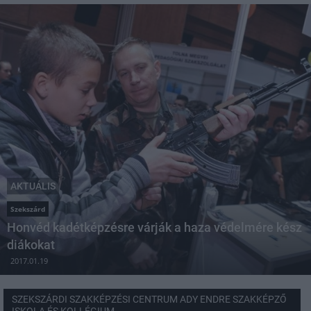
AKTUÁLIS
Szekszárd
Honvéd kadétképzésre várják a haza védelmére kész
diákokat
2017.01.19
SZEKSZÁRDI SZAKKÉPZÉSI CENTRUM ADY ENDRE SZAKKÉPZŐ