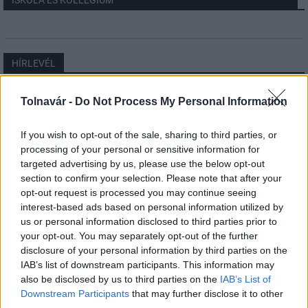
ISKOLA ÉS KOLLÉGIUM
HÍRLEVÉL
Név
Tolnavár -
Do Not Process My Personal Information
If you wish to opt-out of the sale, sharing to third parties, or
E-mail cím
processing of your personal or sensitive information for
targeted advertising by us, please use the below opt-out
section to confirm your selection. Please note that after your
Feliratkozom a hírlevélre és elfogadom az
adatvédelmi
opt-out request is processed you may continue seeing
szabályzatot!
interest-based ads based on personal information utilized by
us or personal information disclosed to third parties prior to
FELIRATKOZÁS
your opt-out. You may separately opt-out of the further
disclosure of your personal information by third parties on the
IAB’s list of downstream participants. This information may
also be disclosed by us to third parties on the
IAB’s List of
LEGFRISSEBB
Downstream Participants
that may further disclose it to other