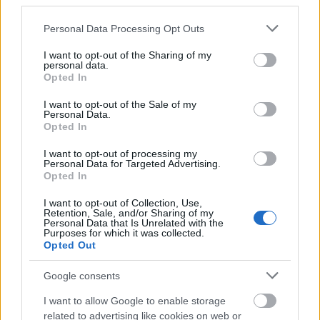
third parties.
Please note that this website/app uses one or more Google
Personal Data Processing Opt Outs
Országos hírek
services and may gather and store information including but
KECSKEMÉTEN IS SZAKIRÁNYÚ
not limited to your visit or usage behaviour. You may click to
I want to opt-out of the Sharing of my
TOVÁBBKÉPZÉSEKKEL ERŐSÍT A GÁL FERENC
personal data.
grant or deny consent to Google and its third-party tags to
EGYETEM
Opted In
use your data for below specified purposes in below Google
consent section.
I want to opt-out of the Sale of my
Personal Data.
Országos hírek
Opted In
A lakosságra is fontos szerep hárul a szúnyoginvázió
elkerülésében
I want to opt-out of processing my
Folytatódik a szúnyogírtás szerte az országban. Az ázsiai
Personal Data for Targeted Advertising.
Opted In
tigrisszúnyog a vízhiány ellenére is talál szaporodási helyet a
vödrökben, gyermekjátékokban.
I want to opt-out of Collection, Use,
Retention, Sale, and/or Sharing of my
Personal Data that Is Unrelated with the
Országos hírek
Purposes for which it was collected.
Opted Out
Túlfogyasztás napja - július 30-ra felhasználta az
emberiség a Föld egész évre elegendő erőforrásait
Google consents
Ma van idén a túlfogyasztás világnapja: az emberiség eddigre
használta fel mindazokat a természeti erőforrásokat, amelyeket
I want to allow Google to enable storage
bolygónk egy év alatt képes megújítani. Ettől a naptól kezdve
related to advertising like cookies on web or