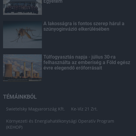
Egyetem
A lakosságra is fontos szerep hárul a
szúnyoginvázió elkerülésében
Túlfogyasztás napja - július 30-ra
felhasználta az emberiség a Föld egész
évre elegendő erőforrásait
TÉMÁINKBÓL
Swietelsky Magyarország Kft.
Ke-Víz 21 Zrt.
Környezeti és Energiahatékonysági Operatív Program
(KEHOP)