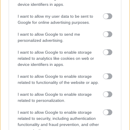
ökológiai értelemben már „hitelből élünk” – hívta fel a figyelmet
device identifiers in apps.
közleményében a WWF Magyarország.
I want to allow my user data to be sent to
Google for online advertising purposes.
Helyi hírek
Beindult az őszibarackszezon,
I want to allow Google to send me
szeptemberig élvezhetjük
personalized advertising.
I want to allow Google to enable storage
related to analytics like cookies on web or
HIRDETÉS
device identifiers in apps.
I want to allow Google to enable storage
HIRDETÉS
related to functionality of the website or app.
I want to allow Google to enable storage
HIRDETÉS
related to personalization.
I want to allow Google to enable storage
related to security, including authentication
functionality and fraud prevention, and other
LEGOLVASOTTABB