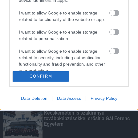
device identifiers in apps.
I want to allow Google to enable storage
related to functionality of the website or app.
Amire többmillióan vártunk: szombattól
másodfokúra csökken a riasztás
I want to allow Google to enable storage
related to personalization.
I want to allow Google to enable storage
related to security, including authentication
Parfümöt és élelmiszert rejtett a
functionality and fraud prevention, and other
táskájába két lány Szekszárdon
user protection.
CONFIRM
Data Deletion
Data Access
Privacy Policy
KIEMELT
Kecskeméten is szakirányú
továbbképzésekkel erősít a Gál Ferenc
Egyetem