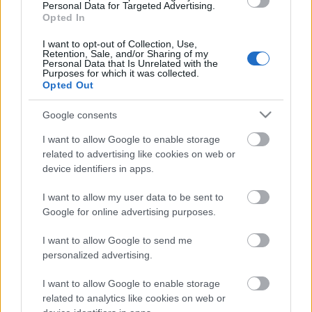
Personal Data for Targeted Advertising.
Helyi hírek
gyümölcs
Opted In
Beindult az őszibarackszezon,
szeptemberig élvezhetjük
I want to opt-out of Collection, Use,
Retention, Sale, and/or Sharing of my
Personal Data that Is Unrelated with the
Purposes for which it was collected.
Opted Out
HIRDETÉS
Google consents
I want to allow Google to enable storage
related to advertising like cookies on web or
HIRDETÉS
device identifiers in apps.
I want to allow my user data to be sent to
HIRDETÉS
Google for online advertising purposes.
I want to allow Google to send me
personalized advertising.
LEGOLVASOTTABB
I want to allow Google to enable storage
A hőségben is védik a növényzetet
related to analytics like cookies on web or
Pakson