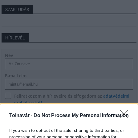
SZAKTUDÁS
HÍRLEVÉL
Név
E-mail cím
Feliratkozom a hírlevélre és elfogadom az
adatvédelmi
szabályzatot!
FELIRATKOZÁS
Tolnavár -
Do Not Process My Personal Information
If you wish to opt-out of the sale, sharing to third parties, or
processing of your personal or sensitive information for