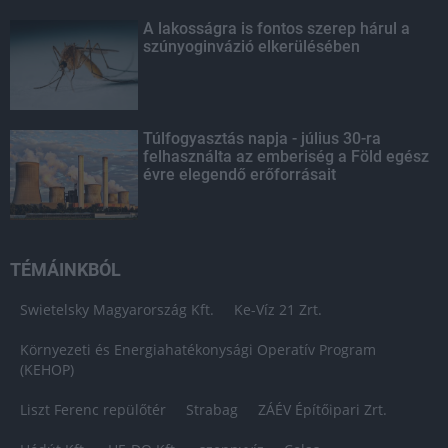
A lakosságra is fontos szerep hárul a
szúnyoginvázió elkerülésében
Túlfogyasztás napja - július 30-ra
felhasználta az emberiség a Föld egész
évre elegendő erőforrásait
TÉMÁINKBÓL
Swietelsky Magyarország Kft.
Ke-Víz 21 Zrt.
Környezeti és Energiahatékonysági Operatív Program
(KEHOP)
Liszt Ferenc repülőtér
Strabag
ZÁÉV Építőipari Zrt.