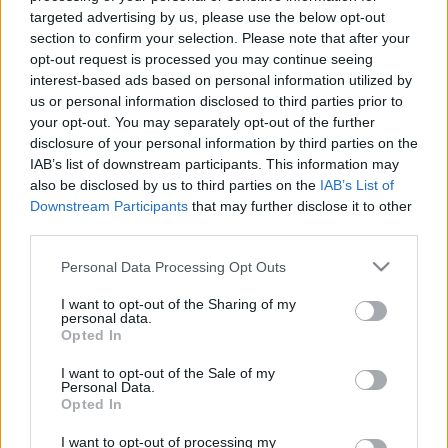
LEGFRISSEBB
targeted advertising by us, please use the below opt-out
section to confirm your selection. Please note that after your
Országos hírek
opt-out request is processed you may continue seeing
Kecskeméten is szakirányú
interest-based ads based on personal information utilized by
továbbképzésekkel erősít a Gál Ferenc
us or personal information disclosed to third parties prior to
Egyetem
your opt-out. You may separately opt-out of the further
disclosure of your personal information by third parties on the
IAB’s list of downstream participants. This information may
also be disclosed by us to third parties on the
IAB’s List of
Országos hírek
szúnyogirtás
szúnyog
Downstream Participants
that may further disclose it to other
A lakosságra is fontos szerep hárul a
szúnyoginvázió elkerülésében
third parties.
Please note that this website/app uses one or more Google
Personal Data Processing Opt Outs
services and may gather and store information including but
not limited to your visit or usage behaviour. You may click to
I want to opt-out of the Sharing of my
personal data.
grant or deny consent to Google and its third-party tags to
Opted In
Országos hírek
use your data for below specified purposes in below Google
TÚLFOGYASZTÁS NAPJA - JÚLIUS 30-RA
consent section.
I want to opt-out of the Sale of my
FELHASZNÁLTA AZ EMBERISÉG A FÖLD EGÉSZ
Personal Data.
ÉVRE ELEGENDŐ ERŐFORRÁSAIT
Opted In
I want to opt-out of processing my