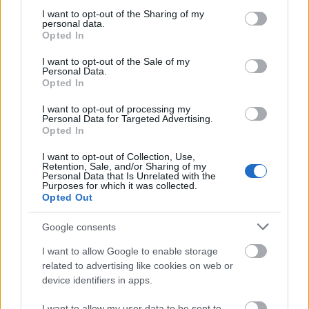
Országos hírek
Duna
hőség
not limited to your visit or usage behaviour. You may click to
I want to opt-out of the Sharing of my
personal data.
Megérkezett az eső a Duna
grant or deny consent to Google and its third-party tags to
Opted In
vízgyűjtőjére
use your data for below specified purposes in below Google
consent section.
I want to opt-out of the Sale of my
Personal Data.
Opted In
Országos hírek
I want to opt-out of processing my
Kecskeméten is szakirányú
Personal Data for Targeted Advertising.
Opted In
továbbképzésekkel erősít a Gál Ferenc
Egyetem
I want to opt-out of Collection, Use,
Retention, Sale, and/or Sharing of my
Personal Data that Is Unrelated with the
Purposes for which it was collected.
Országos hírek
Opted Out
A lakosságra is fontos szerep hárul a
szúnyoginvázió elkerülésében
Google consents
I want to allow Google to enable storage
related to advertising like cookies on web or
Országos hírek
WWF
vízgazdálkodás
device identifiers in apps.
Túlfogyasztás napja - július 30-ra
felhasználta az emberiség a Föld egész
I want to allow my user data to be sent to