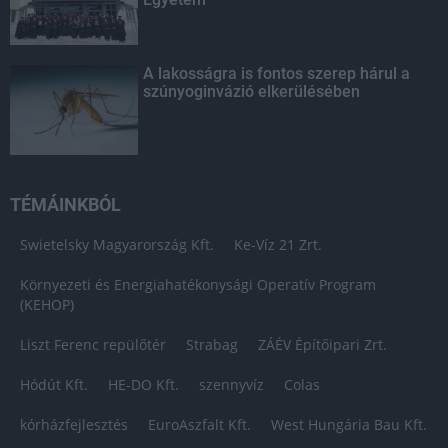
A lakosságra is fontos szerep hárul a
szúnyoginvázió elkerülésében
TÉMÁINKBÓL
Swietelsky Magyarország Kft.
Ke-Víz 21 Zrt.
Környezeti és Energiahatékonysági Operatív Program
(KEHOP)
Liszt Ferenc repülőtér
Strabag
ZÁÉV Építőipari Zrt.
Hódút Kft.
HE-DO Kft.
szennyvíz
Colas
kórházfejlesztés
EuroAszfalt Kft.
West Hungária Bau Kft.