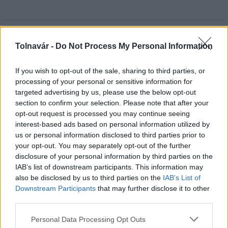
HÍRLEVÉL
Tolnavár -
Do Not Process My Personal Information
Név
If you wish to opt-out of the sale, sharing to third parties, or
processing of your personal or sensitive information for
targeted advertising by us, please use the below opt-out
E-mail cím
section to confirm your selection. Please note that after your
opt-out request is processed you may continue seeing
interest-based ads based on personal information utilized by
Feliratkozom a hírlevélre és elfogadom az
adatvédelmi
us or personal information disclosed to third parties prior to
szabályzatot!
your opt-out. You may separately opt-out of the further
disclosure of your personal information by third parties on the
FELIRATKOZÁS
IAB’s list of downstream participants. This information may
also be disclosed by us to third parties on the
IAB’s List of
Downstream Participants
that may further disclose it to other
third parties.
LEGFRISSEBB
Please note that this website/app uses one or more Google
Personal Data Processing Opt Outs
services and may gather and store information including but