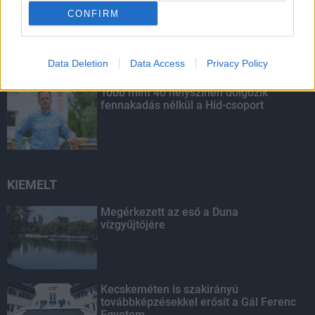
CONFIRM
Budapest-Pécs, Budapest-Szolnok:
gyorsabb és biztonságosabb lett a vasút
Data Deletion
Data Access
Privacy Policy
Több mint 40 helyszínen dolgozik
fennakadás nélkül a Híd-csoport
KIEMELT
Megérkezett az eső a Duna
vízgyűjtőjére
Kecskeméten is szakirányú
továbbképzésekkel erősít a Gál Ferenc
Egyetem