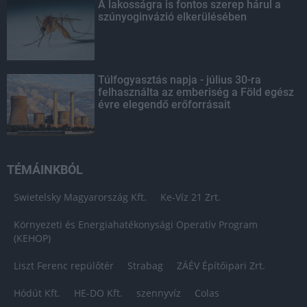
A lakosságra is fontos szerep hárul a
szúnyoginvázió elkerülésében
Túlfogyasztás napja - július 30-ra
felhasználta az emberiség a Föld egész
évre elegendő erőforrásait
TÉMÁINKBÓL
Swietelsky Magyarország Kft.
Ke-Víz 21 Zrt.
Környezeti és Energiahatékonysági Operatív Program
(KEHOP)
Liszt Ferenc repülőtér
Strabag
ZÁÉV Építőipari Zrt.
Hódút Kft.
HE-DO Kft.
szennyvíz
Colas