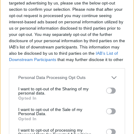
targeted advertising by us, please use the below opt-out
LEGFRISSEBB
section to confirm your selection. Please note that after your
opt-out request is processed you may continue seeing
Országos hírek
interest-based ads based on personal information utilized by
KECSKEMÉTEN IS SZAKIRÁNYÚ
us or personal information disclosed to third parties prior to
TOVÁBBKÉPZÉSEKKEL ERŐSÍT A GÁL FERENC
your opt-out. You may separately opt-out of the further
EGYETEM
disclosure of your personal information by third parties on the
IAB’s list of downstream participants. This information may
also be disclosed by us to third parties on the
IAB’s List of
Országos hírek
Downstream Participants
that may further disclose it to other
third parties.
A LAKOSSÁGRA IS FONTOS SZEREP HÁRUL A
SZÚNYOGINVÁZIÓ ELKERÜLÉSÉBEN
Please note that this website/app uses one or more Google
Personal Data Processing Opt Outs
services and may gather and store information including but
not limited to your visit or usage behaviour. You may click to
I want to opt-out of the Sharing of my
personal data.
grant or deny consent to Google and its third-party tags to
Országos hírek
Opted In
use your data for below specified purposes in below Google
TÚLFOGYASZTÁS NAPJA - JÚLIUS 30-RA
consent section.
FELHASZNÁLTA AZ EMBERISÉG A FÖLD EGÉSZ
I want to opt-out of the Sale of my
ÉVRE ELEGENDŐ ERŐFORRÁSAIT
Personal Data.
Opted In
I want to opt-out of processing my
Helyi hírek
gyümölcs