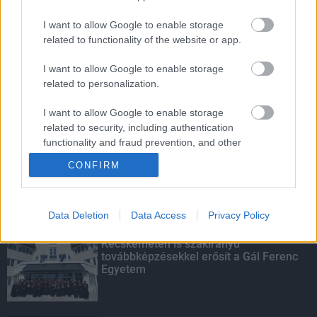
I want to allow Google to enable storage
related to functionality of the website or app.
Amire többmillióan vártunk: szombattól
másodfokúra csökken a riasztás
I want to allow Google to enable storage
related to personalization.
I want to allow Google to enable storage
Parfümöt és élelmiszert rejtett a
related to security, including authentication
táskájába két lány Szekszárdon
functionality and fraud prevention, and other
user protection.
CONFIRM
KIEMELT
Data Deletion
Data Access
Privacy Policy
Kecskeméten is szakirányú
továbbképzésekkel erősít a Gál Ferenc
Egyetem