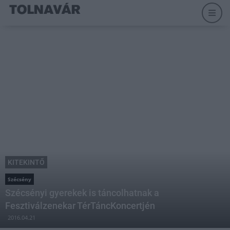
KITEKINTŐ
Szécsény
Szécsényi gyerekek is táncolhatnak a
Fesztiválzenekar TérTáncKoncertjén
2016.04.21