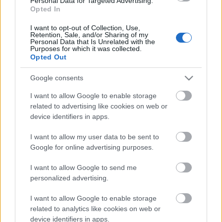
Personal Data for Targeted Advertising.
Opted In
Beindult az őszibarackszezon,
szeptemberig élvezhetjük
I want to opt-out of Collection, Use,
Retention, Sale, and/or Sharing of my
Personal Data that Is Unrelated with the
Purposes for which it was collected.
Opted Out
HIRDETÉS
Google consents
I want to allow Google to enable storage
HIRDETÉS
related to advertising like cookies on web or
device identifiers in apps.
HIRDETÉS
I want to allow my user data to be sent to
Google for online advertising purposes.
I want to allow Google to send me
personalized advertising.
LEGOLVASOTTABB
I want to allow Google to enable storage
A hőségben is védik a növényzetet
Pakson
related to analytics like cookies on web or
device identifiers in apps.