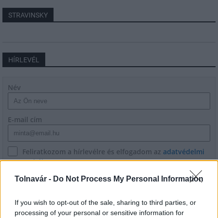
STRAVINSKY
HÍRLEVÉL
Név
E-mail cím
Feliratkozom a hírlevélre és elfogadom az
adatvédelmi
szabályzatot!
Tolnavár -
Do Not Process My Personal Information
FELIRATKOZÁS
If you wish to opt-out of the sale, sharing to third parties, or
processing of your personal or sensitive information for