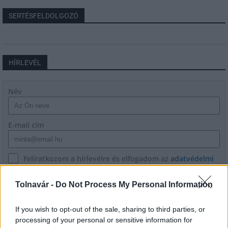
SERTÉSFELDOLGOZÓ
HÍRLEVÉL
Név
E-mail cím
Feliratkozom a hírlevélre és elfogadom az
adatvédelmi
szabályzatot!
Tolnavár -
Do Not Process My Personal Information
FELIRATKOZÁS
If you wish to opt-out of the sale, sharing to third parties, or
processing of your personal or sensitive information for