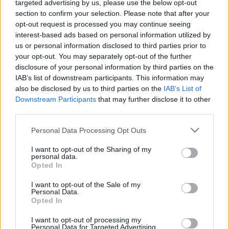
targeted advertising by us, please use the below opt-out
LEGFRISSEBB
section to confirm your selection. Please note that after your
opt-out request is processed you may continue seeing
Országos hírek
interest-based ads based on personal information utilized by
Megérkezett az eső a Duna vízgyűjtőjére
us or personal information disclosed to third parties prior to
Megérkezett a rég várt eső a Duna vízgyűjtőjére, a folyó
your opt-out. You may separately opt-out of the further
magyarországi szakaszán azonban továbbra is csak pár
disclosure of your personal information by third parties on the
centiméteres vízszintváltozások jellemzőek.
IAB’s list of downstream participants. This information may
also be disclosed by us to third parties on the
IAB’s List of
Downstream Participants
that may further disclose it to other
Országos hírek
oktatás
továbbképzés
third parties.
Kecskeméten is szakirányú
továbbképzésekkel erősít a Gál Ferenc
Please note that this website/app uses one or more Google
Personal Data Processing Opt Outs
Egyetem
services and may gather and store information including but
not limited to your visit or usage behaviour. You may click to
I want to opt-out of the Sharing of my
personal data.
grant or deny consent to Google and its third-party tags to
Opted In
use your data for below specified purposes in below Google
Országos hírek
consent section.
I want to opt-out of the Sale of my
A LAKOSSÁGRA IS FONTOS SZEREP HÁRUL A
Personal Data.
SZÚNYOGINVÁZIÓ ELKERÜLÉSÉBEN
Opted In
I want to opt-out of processing my
Personal Data for Targeted Advertising.
Országos hírek