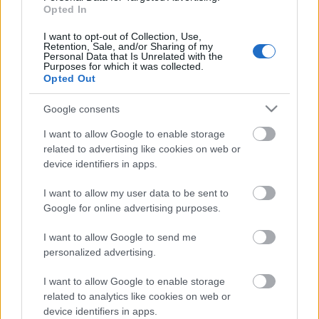
Opted In
Túlfogyasztás napja - július 30-ra
felhasználta az emberiség a Föld egész
I want to opt-out of Collection, Use,
évre elegendő erőforrásait
Retention, Sale, and/or Sharing of my
Personal Data that Is Unrelated with the
Purposes for which it was collected.
Opted Out
HIRDETÉS
Google consents
I want to allow Google to enable storage
HIRDETÉS
related to advertising like cookies on web or
device identifiers in apps.
HIRDETÉS
I want to allow my user data to be sent to
Google for online advertising purposes.
I want to allow Google to send me
LEGOLVASOTTABB
personalized advertising.
Indul a diákok pénzügyi ismereteit
I want to allow Google to enable storage
erősítő Pénz7 programsorozat
related to analytics like cookies on web or
device identifiers in apps.