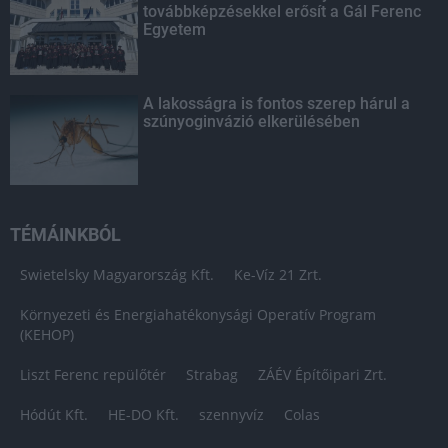
továbbképzésekkel erősít a Gál Ferenc
Egyetem
A lakosságra is fontos szerep hárul a
szúnyoginvázió elkerülésében
TÉMÁINKBÓL
Swietelsky Magyarország Kft.
Ke-Víz 21 Zrt.
Környezeti és Energiahatékonysági Operatív Program
(KEHOP)
Liszt Ferenc repülőtér
Strabag
ZÁÉV Építőipari Zrt.
Hódút Kft.
HE-DO Kft.
szennyvíz
Colas