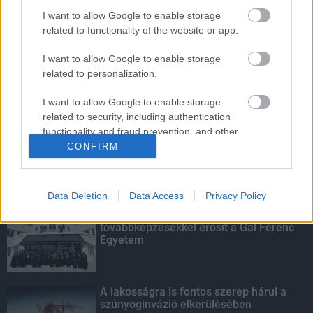
I want to allow Google to enable storage
Parfümöt és élelmiszert rejtett a
related to functionality of the website or app.
táskájába két lány Szekszárdon
I want to allow Google to enable storage
related to personalization.
Több mint 40 helyszínen dolgozik
I want to allow Google to enable storage
fennakadás nélkül a Híd-csoport
related to security, including authentication
functionality and fraud prevention, and other
user protection.
CONFIRM
KIEMELT
Data Deletion
Data Access
Privacy Policy
Kecskeméten is szakirányú
továbbképzésekkel erősít a Gál Ferenc
Egyetem
A lakosságra is fontos szerep hárul a
szúnyoginvázió elkerülésében