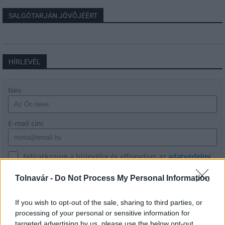
SALGÓTARJÁN JÖVŐJÉÉRT
HÍRLEVÉL
Név
E-mail cím
Feliratkozom a hírlevélre és elfogadom az
adatvédelmi
szabályzatot!
Tolnavár -
Do Not Process My Personal Information
FELIRATKOZÁS
If you wish to opt-out of the sale, sharing to third parties, or
processing of your personal or sensitive information for
targeted advertising by us, please use the below opt-out