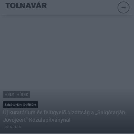
HELYI HÍREK
Salgótarján Jövőjéért
Új kuratórium és felügyelő bizottság a „Salgótarján
Jövőjéért” Közalapítványnál
2016.01.18