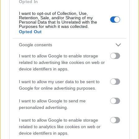
Opted In
A világon évente mintegy 25 millió tonna őszibarack terem, Kína
- csaknem 17 millió tonnával - messze a legnagyobb termelő.
I want to opt-out of Collection, Use,
Retention, Sale, and/or Sharing of my
Personal Data that Is Unrelated with the
Purposes for which it was collected.
HIRDETÉS
Opted Out
Google consents
HIRDETÉS
I want to allow Google to enable storage
related to advertising like cookies on web or
device identifiers in apps.
HIRDETÉS
I want to allow my user data to be sent to
Google for online advertising purposes.
LEGOLVASOTTABB
I want to allow Google to send me
personalized advertising.
A hőségben is védik a növényzetet
Pakson
I want to allow Google to enable storage
related to analytics like cookies on web or
device identifiers in apps.