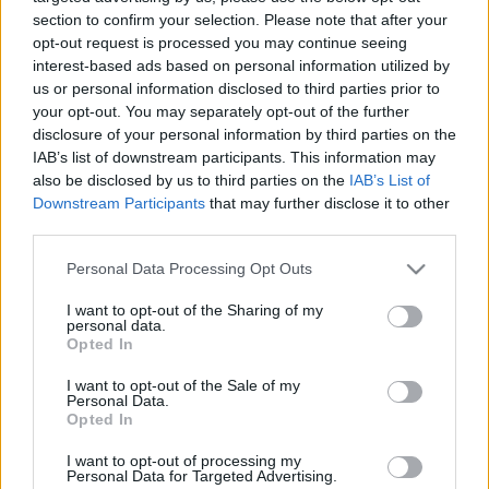
LEGFRISSEBB
section to confirm your selection. Please note that after your
opt-out request is processed you may continue seeing
Országos hírek
interest-based ads based on personal information utilized by
Kecskeméten is szakirányú
us or personal information disclosed to third parties prior to
továbbképzésekkel erősít a Gál Ferenc
your opt-out. You may separately opt-out of the further
Egyetem
disclosure of your personal information by third parties on the
IAB’s list of downstream participants. This information may
also be disclosed by us to third parties on the
IAB’s List of
Országos hírek
Downstream Participants
that may further disclose it to other
A LAKOSSÁGRA IS FONTOS SZEREP HÁRUL A
third parties.
SZÚNYOGINVÁZIÓ ELKERÜLÉSÉBEN
Please note that this website/app uses one or more Google
Personal Data Processing Opt Outs
services and may gather and store information including but
not limited to your visit or usage behaviour. You may click to
I want to opt-out of the Sharing of my
personal data.
Országos hírek
grant or deny consent to Google and its third-party tags to
Opted In
use your data for below specified purposes in below Google
TÚLFOGYASZTÁS NAPJA - JÚLIUS 30-RA
FELHASZNÁLTA AZ EMBERISÉG A FÖLD EGÉSZ
consent section.
I want to opt-out of the Sale of my
ÉVRE ELEGENDŐ ERŐFORRÁSAIT
Personal Data.
Opted In
Helyi hírek
I want to opt-out of processing my
Personal Data for Targeted Advertising.
Beindult az őszibarackszezon, szeptemberig élvezhetjük