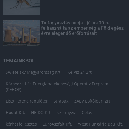
Túlfogyasztás napja - július 30-ra
felhasználta az emberiség a Föld egész
évre elegendő erőforrásait
TÉMÁINKBÓL
Swietelsky Magyarország Kft.
Ke-Víz 21 Zrt.
Környezeti és Energiahatékonysági Operatív Program
(KEHOP)
Liszt Ferenc repülőtér
Strabag
ZÁÉV Építőipari Zrt.
Hódút Kft.
HE-DO Kft.
szennyvíz
Colas
kórházfejlesztés
EuroAszfalt Kft.
West Hungária Bau Kft.