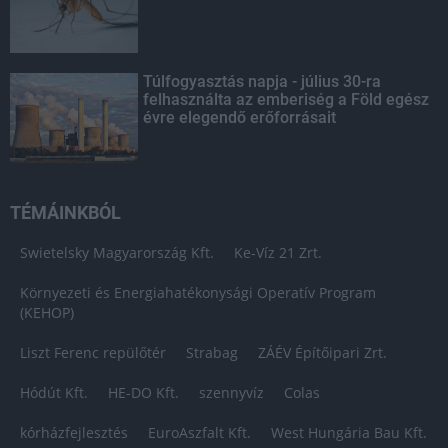
Túlfogyasztás napja - július 30-ra
felhasználta az emberiség a Föld egész
évre elegendő erőforrásait
TÉMÁINKBÓL
Swietelsky Magyarország Kft.
Ke-Víz 21 Zrt.
Környezeti és Energiahatékonysági Operatív Program
(KEHOP)
Liszt Ferenc repülőtér
Strabag
ZÁÉV Építőipari Zrt.
Hódút Kft.
HE-DO Kft.
szennyvíz
Colas
kórházfejlesztés
EuroAszfalt Kft.
West Hungária Bau Kft.