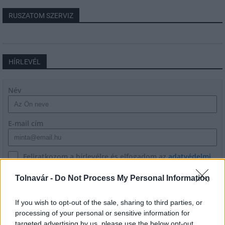
RUSZATOM SZERVIZ
HÍRLEVÉL
Név
E-mail cím
Feliratkozom a hírlevélre és elfogadom az
adatvédelmi
szabályzatot!
Tolnavár -
Do Not Process My Personal Information
FELIRATKOZÁS
If you wish to opt-out of the sale, sharing to third parties, or
processing of your personal or sensitive information for
targeted advertising by us, please use the below opt-out