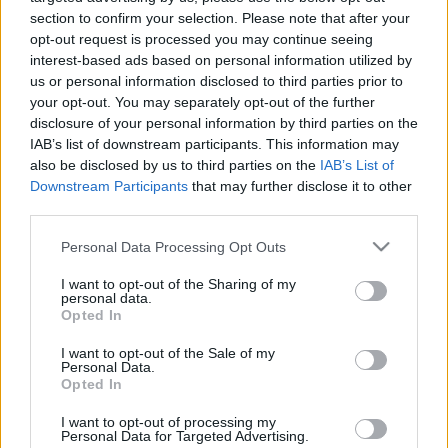
LEGFRISSEBB
section to confirm your selection. Please note that after your
opt-out request is processed you may continue seeing
interest-based ads based on personal information utilized by
Országos hírek
oktatás
továbbképzés
us or personal information disclosed to third parties prior to
Kecskeméten is szakirányú
your opt-out. You may separately opt-out of the further
továbbképzésekkel erősít a Gál Ferenc
Egyetem
disclosure of your personal information by third parties on the
IAB’s list of downstream participants. This information may
also be disclosed by us to third parties on the
IAB’s List of
Downstream Participants
that may further disclose it to other
Országos hírek
third parties.
A LAKOSSÁGRA IS FONTOS SZEREP HÁRUL A
SZÚNYOGINVÁZIÓ ELKERÜLÉSÉBEN
Please note that this website/app uses one or more Google
Personal Data Processing Opt Outs
services and may gather and store information including but
not limited to your visit or usage behaviour. You may click to
I want to opt-out of the Sharing of my
personal data.
Országos hírek
grant or deny consent to Google and its third-party tags to
Opted In
TÚLFOGYASZTÁS NAPJA - JÚLIUS 30-RA
use your data for below specified purposes in below Google
FELHASZNÁLTA AZ EMBERISÉG A FÖLD EGÉSZ
consent section.
I want to opt-out of the Sale of my
ÉVRE ELEGENDŐ ERŐFORRÁSAIT
Personal Data.
Opted In
I want to opt-out of processing my
Helyi hírek
Personal Data for Targeted Advertising.
Beindult az őszibarackszezon,