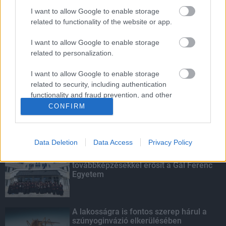
I want to allow Google to enable storage
Amire többmillióan vártunk: szombattól
related to functionality of the website or app.
másodfokúra csökken a riasztás
I want to allow Google to enable storage
related to personalization.
Parfümöt és élelmiszert rejtett a
I want to allow Google to enable storage
táskájába két lány Szekszárdon
related to security, including authentication
functionality and fraud prevention, and other
user protection.
CONFIRM
KIEMELT
Data Deletion
Data Access
Privacy Policy
Kecskeméten is szakirányú
továbbképzésekkel erősít a Gál Ferenc
Egyetem
A lakosságra is fontos szerep hárul a
szúnyoginvázió elkerülésében