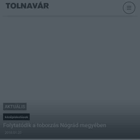
AKTUÁLIS
középiskolások
Folytatódik a toborzás Nógrád megyében
2016.01.20