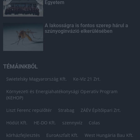
Egyetem
A lakosságra is fontos szerep hárul a
szúnyoginvázió elkerülésében
TÉMÁINKBÓL
Swietelsky Magyarország Kft.
Ke-Víz 21 Zrt.
Környezeti és Energiahatékonysági Operatív Program
(KEHOP)
Liszt Ferenc repülőtér
Strabag
ZÁÉV Építőipari Zrt.
Hódút Kft.
HE-DO Kft.
szennyvíz
Colas
kórházfejlesztés
EuroAszfalt Kft.
West Hungária Bau Kft.