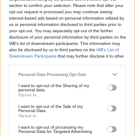
LEGFRISSEBB
section to confirm your selection. Please note that after your
opt-out request is processed you may continue seeing
interest-based ads based on personal information utilized by
Országos hírek
us or personal information disclosed to third parties prior to
MEGÉRKEZETT AZ ESŐ A DUNA VÍZGYŰJTŐJÉRE
your opt-out. You may separately opt-out of the further
disclosure of your personal information by third parties on the
IAB’s list of downstream participants. This information may
also be disclosed by us to third parties on the
IAB’s List of
Országos hírek
oktatás
továbbképzés
Downstream Participants
that may further disclose it to other
Kecskeméten is szakirányú
third parties.
továbbképzésekkel erősít a Gál Ferenc
Egyetem
Please note that this website/app uses one or more Google
Personal Data Processing Opt Outs
services and may gather and store information including but
not limited to your visit or usage behaviour. You may click to
I want to opt-out of the Sharing of my
personal data.
Országos hírek
grant or deny consent to Google and its third-party tags to
Opted In
A lakosságra is fontos szerep hárul a
use your data for below specified purposes in below Google
szúnyoginvázió elkerülésében
consent section.
I want to opt-out of the Sale of my
Personal Data.
Opted In
I want to opt-out of processing my
Országos hírek
Personal Data for Targeted Advertising.