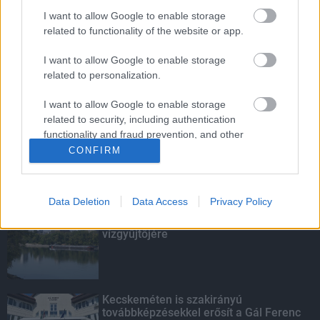
I want to allow Google to enable storage
Indul a diákok pénzügyi ismereteit
related to functionality of the website or app.
erősítő Pénz7 programsorozat
I want to allow Google to enable storage
related to personalization.
Budapest-Pécs, Budapest-Szolnok:
I want to allow Google to enable storage
gyorsabb és biztonságosabb lett a vasút
related to security, including authentication
functionality and fraud prevention, and other
user protection.
CONFIRM
KIEMELT
Data Deletion
Data Access
Privacy Policy
Megérkezett az eső a Duna
vízgyűjtőjére
Kecskeméten is szakirányú
továbbképzésekkel erősít a Gál Ferenc