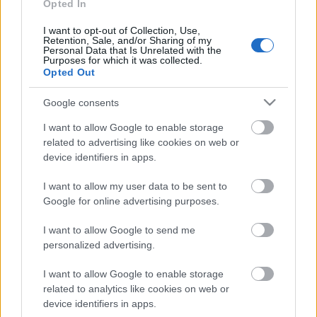
TÚLFOGYASZTÁS NAPJA - JÚLIUS 30-RA
Opted In
FELHASZNÁLTA AZ EMBERISÉG A FÖLD EGÉSZ
ÉVRE ELEGENDŐ ERŐFORRÁSAIT
I want to opt-out of Collection, Use,
Retention, Sale, and/or Sharing of my
Personal Data that Is Unrelated with the
Purposes for which it was collected.
HIRDETÉS
Opted Out
Google consents
HIRDETÉS
I want to allow Google to enable storage
related to advertising like cookies on web or
device identifiers in apps.
HIRDETÉS
I want to allow my user data to be sent to
Google for online advertising purposes.
I want to allow Google to send me
LEGOLVASOTTABB
personalized advertising.
Felújított üzletet nyitott Szekszárdon az
Auchan
I want to allow Google to enable storage
related to analytics like cookies on web or
device identifiers in apps.