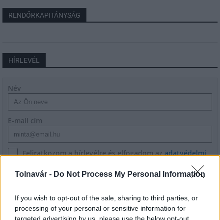
RENDŐRKAPITÁNYSÁG
HÍRLEVÉL
Név
E-mail cím
Feliratkozom a hírlevélre és elfogadom az
adatvédelmi
szabályzatot!
Tolnavár -
Do Not Process My Personal Information
FELIRATKOZÁS
If you wish to opt-out of the sale, sharing to third parties, or
processing of your personal or sensitive information for
targeted advertising by us, please use the below opt-out