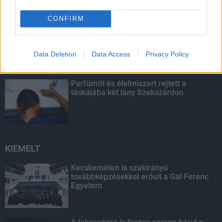
CONFIRM
Amire többmillióan vártunk: szombattól
másodfokúra csökken a riasztás
Data Deletion
Data Access
Privacy Policy
Parfümöt és élelmiszert rejtett a
táskájába két lány Szekszárdon
KIEMELT
Kecskeméten is szakirányú
továbbképzésekkel erősít a Gál Ferenc
Egyetem