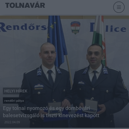
HELYI HÍREK
rendőri pálya
Egy tolnai nyomozó és egy dombóvári
balesetvizsgáló is tiszti kinevezést kapott
2022.04.09