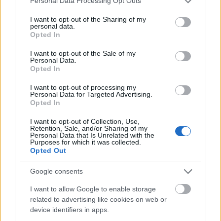
Personal Data Processing Opt Outs
Országos hírek
services and may gather and store information including but
Kecskeméten is szakirányú továbbképzésekkel erősít a Gál
not limited to your visit or usage behaviour. You may click to
I want to opt-out of the Sharing of my
Ferenc Egyetem
personal data.
grant or deny consent to Google and its third-party tags to
Opted In
Kiemelt fontosságú a Gál Ferenc Egyetem számára a jövőbe
use your data for below specified purposes in below Google
mutató szakmai felkészültség átadása, a folyamatos szakmai
consent section.
I want to opt-out of the Sale of my
fejlődés támogatása.
Personal Data.
Opted In
Országos hírek
I want to opt-out of processing my
Personal Data for Targeted Advertising.
A lakosságra is fontos szerep hárul a szúnyoginvázió
Opted In
elkerülésében
Folytatódik a szúnyogírtás szerte az országban. Az ázsiai
I want to opt-out of Collection, Use,
tigrisszúnyog a vízhiány ellenére is talál szaporodási helyet a
Retention, Sale, and/or Sharing of my
Personal Data that Is Unrelated with the
vödrökben, gyermekjátékokban.
Purposes for which it was collected.
Opted Out
Országos hírek
Google consents
Túlfogyasztás napja - július 30-ra
felhasználta az emberiség a Föld egész
I want to allow Google to enable storage
évre elegendő erőforrásait
related to advertising like cookies on web or
device identifiers in apps.