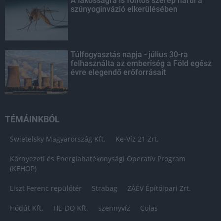
A lakosságra is fontos szerep hárul a
szúnyoginvázió elkerülésében
Túlfogyasztás napja - július 30-ra
felhasználta az emberiség a Föld egész
évre elegendő erőforrásait
TÉMÁINKBÓL
Swietelsky Magyarország Kft.
Ke-Víz 21 Zrt.
Környezeti és Energiahatékonysági Operatív Program
(KEHOP)
Liszt Ferenc repülőtér
Strabag
ZÁÉV Építőipari Zrt.
Hódút Kft.
HE-DO Kft.
szennyvíz
Colas