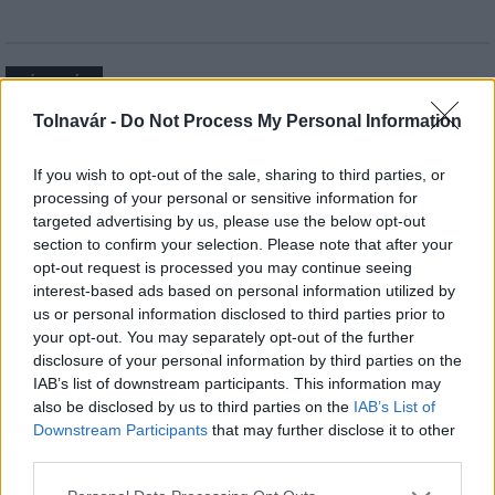
HÍRLEVÉL
Tolnavár -
Do Not Process My Personal Information
Név
If you wish to opt-out of the sale, sharing to third parties, or
processing of your personal or sensitive information for
E-mail cím
targeted advertising by us, please use the below opt-out
section to confirm your selection. Please note that after your
opt-out request is processed you may continue seeing
Feliratkozom a hírlevélre és elfogadom az
adatvédelmi
interest-based ads based on personal information utilized by
szabályzatot!
us or personal information disclosed to third parties prior to
your opt-out. You may separately opt-out of the further
FELIRATKOZÁS
disclosure of your personal information by third parties on the
IAB’s list of downstream participants. This information may
also be disclosed by us to third parties on the
IAB’s List of
Downstream Participants
that may further disclose it to other
third parties.
LEGFRISSEBB
Please note that this website/app uses one or more Google