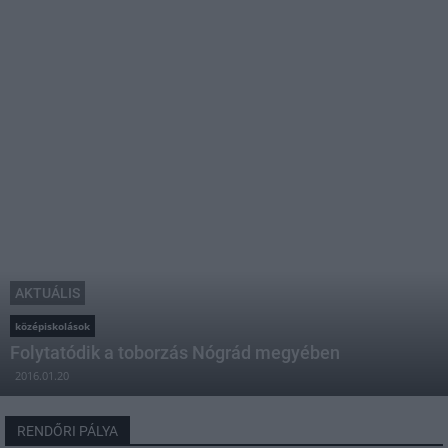
AKTUÁLIS
középiskolások
Folytatódik a toborzás Nógrád megyében
2016.01.20
RENDŐRI PÁLYA