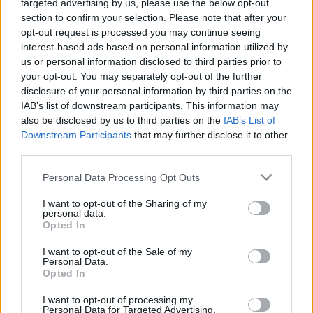
targeted advertising by us, please use the below opt-out
LEGFRISSEBB
section to confirm your selection. Please note that after your
opt-out request is processed you may continue seeing
Országos hírek
interest-based ads based on personal information utilized by
Megérkezett az eső a Duna vízgyűjtőjére
us or personal information disclosed to third parties prior to
Megérkezett a rég várt eső a Duna vízgyűjtőjére, a folyó
your opt-out. You may separately opt-out of the further
magyarországi szakaszán azonban továbbra is csak pár
disclosure of your personal information by third parties on the
centiméteres vízszintváltozások jellemzőek.
IAB’s list of downstream participants. This information may
also be disclosed by us to third parties on the
IAB’s List of
Downstream Participants
that may further disclose it to other
Országos hírek
third parties.
KECSKEMÉTEN IS SZAKIRÁNYÚ
TOVÁBBKÉPZÉSEKKEL ERŐSÍT A GÁL FERENC
Please note that this website/app uses one or more Google
Personal Data Processing Opt Outs
EGYETEM
services and may gather and store information including but
not limited to your visit or usage behaviour. You may click to
I want to opt-out of the Sharing of my
personal data.
grant or deny consent to Google and its third-party tags to
Országos hírek
Opted In
use your data for below specified purposes in below Google
A lakosságra is fontos szerep hárul a
consent section.
szúnyoginvázió elkerülésében
I want to opt-out of the Sale of my
Personal Data.
Opted In
I want to opt-out of processing my
Országos hírek
Personal Data for Targeted Advertising.