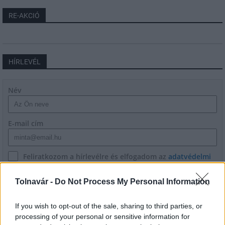
RE-AKCIÓ
HÍRLEVÉL
Név
E-mail cím
Feliratkozom a hírlevélre és elfogadom az
adatvédelmi
szabályzatot!
Tolnavár -
Do Not Process My Personal Information
FELIRATKOZÁS
If you wish to opt-out of the sale, sharing to third parties, or
processing of your personal or sensitive information for