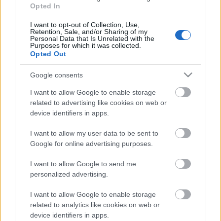
Opted In
TÚLFOGYASZTÁS NAPJA - JÚLIUS 30-RA
FELHASZNÁLTA AZ EMBERISÉG A FÖLD EGÉSZ
I want to opt-out of Collection, Use,
ÉVRE ELEGENDŐ ERŐFORRÁSAIT
Retention, Sale, and/or Sharing of my
Personal Data that Is Unrelated with the
Purposes for which it was collected.
Opted Out
HIRDETÉS
Google consents
I want to allow Google to enable storage
HIRDETÉS
related to advertising like cookies on web or
device identifiers in apps.
HIRDETÉS
I want to allow my user data to be sent to
Google for online advertising purposes.
I want to allow Google to send me
LEGOLVASOTTABB
personalized advertising.
Felújított üzletet nyitott Szekszárdon az
I want to allow Google to enable storage
Auchan
related to analytics like cookies on web or
device identifiers in apps.