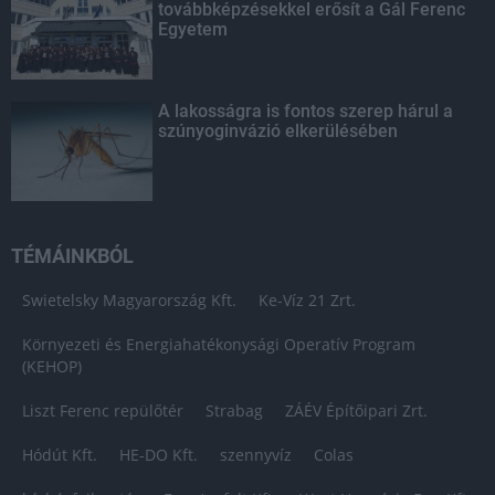
továbbképzésekkel erősít a Gál Ferenc
Egyetem
A lakosságra is fontos szerep hárul a
szúnyoginvázió elkerülésében
TÉMÁINKBÓL
Swietelsky Magyarország Kft.
Ke-Víz 21 Zrt.
Környezeti és Energiahatékonysági Operatív Program
(KEHOP)
Liszt Ferenc repülőtér
Strabag
ZÁÉV Építőipari Zrt.
Hódút Kft.
HE-DO Kft.
szennyvíz
Colas