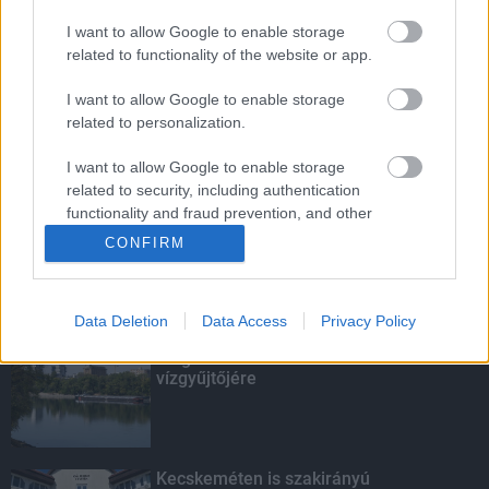
I want to allow Google to enable storage
Indul a diákok pénzügyi ismereteit
related to functionality of the website or app.
erősítő Pénz7 programsorozat
I want to allow Google to enable storage
related to personalization.
I want to allow Google to enable storage
Amire többmillióan vártunk: szombattól
related to security, including authentication
másodfokúra csökken a riasztás
functionality and fraud prevention, and other
user protection.
CONFIRM
KIEMELT
Data Deletion
Data Access
Privacy Policy
Megérkezett az eső a Duna
vízgyűjtőjére
Kecskeméten is szakirányú