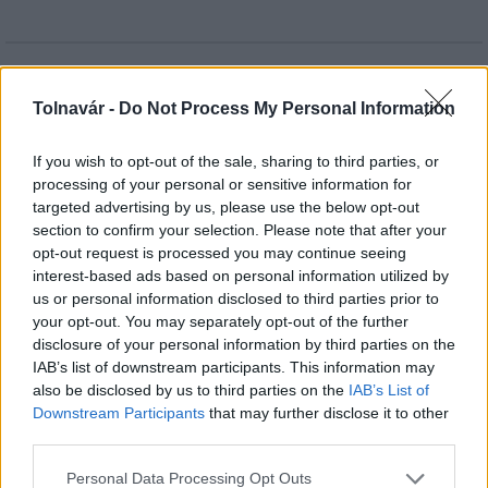
HÍRLEVÉL
Tolnavár -
Do Not Process My Personal Information
Név
If you wish to opt-out of the sale, sharing to third parties, or
processing of your personal or sensitive information for
targeted advertising by us, please use the below opt-out
E-mail cím
section to confirm your selection. Please note that after your
opt-out request is processed you may continue seeing
interest-based ads based on personal information utilized by
Feliratkozom a hírlevélre és elfogadom az
adatvédelmi
us or personal information disclosed to third parties prior to
szabályzatot!
your opt-out. You may separately opt-out of the further
disclosure of your personal information by third parties on the
FELIRATKOZÁS
IAB’s list of downstream participants. This information may
also be disclosed by us to third parties on the
IAB’s List of
Downstream Participants
that may further disclose it to other
third parties.
LEGFRISSEBB
Please note that this website/app uses one or more Google
Personal Data Processing Opt Outs