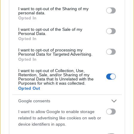
services and may gather and store information including but
Országos hírek
Duna
hőség
not limited to your visit or usage behaviour. You may click to
I want to opt-out of the Sharing of my
Megérkezett az eső a Duna
personal data.
grant or deny consent to Google and its third-party tags to
vízgyűjtőjére
Opted In
use your data for below specified purposes in below Google
consent section.
I want to opt-out of the Sale of my
Personal Data.
Opted In
Országos hírek
I want to opt-out of processing my
Kecskeméten is szakirányú továbbképzésekkel erősít a Gál
Personal Data for Targeted Advertising.
Ferenc Egyetem
Opted In
Kiemelt fontosságú a Gál Ferenc Egyetem számára a jövőbe
mutató szakmai felkészültség átadása, a folyamatos szakmai
I want to opt-out of Collection, Use,
Retention, Sale, and/or Sharing of my
fejlődés támogatása.
Personal Data that Is Unrelated with the
Purposes for which it was collected.
Opted Out
Országos hírek
Google consents
A LAKOSSÁGRA IS FONTOS SZEREP HÁRUL A
I want to allow Google to enable storage
SZÚNYOGINVÁZIÓ ELKERÜLÉSÉBEN
related to advertising like cookies on web or
device identifiers in apps.
Országos hírek