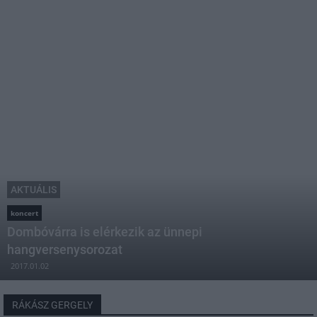
AKTUÁLIS
koncert
Dombóvárra is elérkezik az ünnepi
hangversenysorozat
2017.01.02
RÁKÁSZ GERGELY