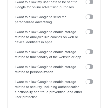
I want to allow my user data to be sent to
TÚLFOGYASZTÁS NAPJA - JÚLIUS 30-RA
FELHASZNÁLTA AZ EMBERISÉG A FÖLD EGÉSZ
Google for online advertising purposes.
ÉVRE ELEGENDŐ ERŐFORRÁSAIT
I want to allow Google to send me
personalized advertising.
HIRDETÉS
I want to allow Google to enable storage
related to analytics like cookies on web or
device identifiers in apps.
HIRDETÉS
I want to allow Google to enable storage
related to functionality of the website or app.
HIRDETÉS
I want to allow Google to enable storage
related to personalization.
LEGOLVASOTTABB
I want to allow Google to enable storage
related to security, including authentication
Indul a diákok pénzügyi ismereteit
functionality and fraud prevention, and other
erősítő Pénz7 programsorozat
user protection.