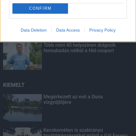
CONFIRM
Budapest-Pécs, Budapest-Szolnok:
gyorsabb és biztonságosabb lett a vasút
Data Deletion
Data Access
Privacy Policy
Több mint 40 helyszínen dolgozik
fennakadás nélkül a Híd-csoport
KIEMELT
Megérkezett az eső a Duna
vízgyűjtőjére
Kecskeméten is szakirányú
továbbképzésekkel erősít a Gál Ferenc