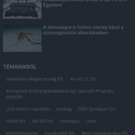
Egyetem
A lakosságra is fontos szerep hárul a
szúnyoginvázió elkerülésében
TÉMÁINKBÓL
Swietelsky Magyarország Kft.
Ke-Víz 21 Zrt.
Környezeti és Energiahatékonysági Operatív Program
(KEHOP)
Liszt Ferenc repülőtér
Strabag
ZÁÉV Építőipari Zrt.
Hódút Kft.
HE-DO Kft.
szennyvíz
Colas
kórházfejlesztés
EuroAszfalt Kft.
West Hungária Bau Kft.