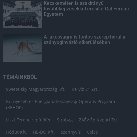
Kecskeméten is szakirányú
továbbképzésekkel erősít a Gál Ferenc
Egyetem
A lakosságra is fontos szerep hárul a
szúnyoginvázió elkerülésében
TÉMÁINKBÓL
Swietelsky Magyarország Kft.
Ke-Víz 21 Zrt.
Környezeti és Energiahatékonysági Operatív Program
(KEHOP)
Liszt Ferenc repülőtér
Strabag
ZÁÉV Építőipari Zrt.
Hódút Kft.
HE-DO Kft.
szennyvíz
Colas