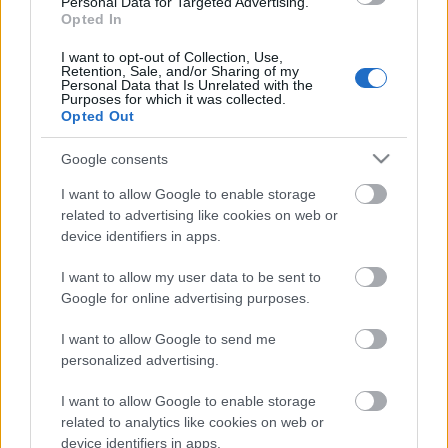
Personal Data for Targeted Advertising.
Országos hírek
Opted In
TÚLFOGYASZTÁS NAPJA - JÚLIUS 30-RA
FELHASZNÁLTA AZ EMBERISÉG A FÖLD EGÉSZ
I want to opt-out of Collection, Use,
Retention, Sale, and/or Sharing of my
ÉVRE ELEGENDŐ ERŐFORRÁSAIT
Personal Data that Is Unrelated with the
Purposes for which it was collected.
Opted Out
HIRDETÉS
Google consents
I want to allow Google to enable storage
HIRDETÉS
related to advertising like cookies on web or
device identifiers in apps.
HIRDETÉS
I want to allow my user data to be sent to
Google for online advertising purposes.
I want to allow Google to send me
personalized advertising.
LEGOLVASOTTABB
I want to allow Google to enable storage
Energiatakarékosság: estétől
related to analytics like cookies on web or
a paksi második blokk 3-as turbinája is
termelni fog
device identifiers in apps.