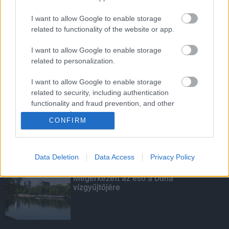
I want to allow Google to enable storage
related to functionality of the website or app.
Nem az üres, hanem az okosan működő
épület energiatakarékos
I want to allow Google to enable storage
related to personalization.
I want to allow Google to enable storage
Energiaválság: az éjszakai fordulat
related to security, including authentication
bizakodásra ad okot
functionality and fraud prevention, and other
user protection.
CONFIRM
Data Deletion
Data Access
Privacy Policy
KIEMELT
Megérkezett az eső a Duna
vízgyűjtőjére