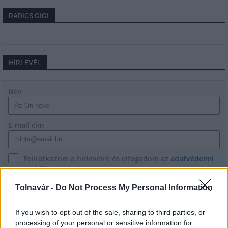
RADICS GIGI
HÍRLEVÉL
Név
E-mail cím
Feliratkozom a hírlevélre és elfogadom az
adatvédelmi
szabályzatot!
Tolnavár -
Do Not Process My Personal Information
FELIRATKOZÁS
If you wish to opt-out of the sale, sharing to third parties, or
processing of your personal or sensitive information for