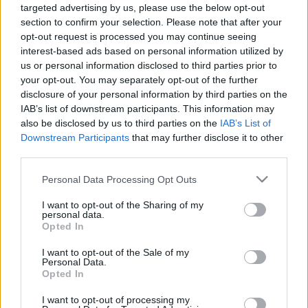
LEGFRISSEBB
targeted advertising by us, please use the below opt-out
section to confirm your selection. Please note that after your
opt-out request is processed you may continue seeing
Országos hírek
interest-based ads based on personal information utilized by
Megérkezett az eső a Duna vízgyűjtőjére
us or personal information disclosed to third parties prior to
your opt-out. You may separately opt-out of the further
disclosure of your personal information by third parties on the
IAB’s list of downstream participants. This information may
also be disclosed by us to third parties on the
IAB’s List of
Országos hírek
oktatás
továbbképzés
Downstream Participants
that may further disclose it to other
Kecskeméten is szakirányú
third parties.
továbbképzésekkel erősít a Gál Ferenc
Egyetem
Please note that this website/app uses one or more Google
Personal Data Processing Opt Outs
services and may gather and store information including but
not limited to your visit or usage behaviour. You may click to
I want to opt-out of the Sharing of my
personal data.
grant or deny consent to Google and its third-party tags to
Opted In
Országos hírek
szúnyogirtás
szúnyog
use your data for below specified purposes in below Google
A lakosságra is fontos szerep hárul a
consent section.
I want to opt-out of the Sale of my
szúnyoginvázió elkerülésében
Personal Data.
Opted In
I want to opt-out of processing my