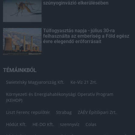
szúnyoginvázió elkerülésében
Túlfogyasztás napja - július 30-ra
felhasználta az emberiség a Föld egész
évre elegendő erőforrásait
TÉMÁINKBÓL
Swietelsky Magyarország Kft.
Ke-Víz 21 Zrt.
Környezeti és Energiahatékonysági Operatív Program
(KEHOP)
Liszt Ferenc repülőtér
Strabag
ZÁÉV Építőipari Zrt.
Hódút Kft.
HE-DO Kft.
szennyvíz
Colas