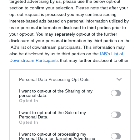
targeted advertising by us, please use the below opt-out
LEGFRISSEBB
section to confirm your selection. Please note that after your
opt-out request is processed you may continue seeing
Országos hírek
oktatás
továbbképzés
interest-based ads based on personal information utilized by
Szakirányú továbbképzésekkel segíti
us or personal information disclosed to third parties prior to
idén is a társadalmi kihívások
your opt-out. You may separately opt-out of the further
leküzdését a Gál Ferenc Egyetem
disclosure of your personal information by third parties on the
IAB’s list of downstream participants. This information may
also be disclosed by us to third parties on the
IAB’s List of
Downstream Participants
that may further disclose it to other
Országos hírek
third parties.
A lakosságra is fontos szerep hárul a
szúnyoginvázió elkerülésében
Please note that this website/app uses one or more Google
Personal Data Processing Opt Outs
services and may gather and store information including but
not limited to your visit or usage behaviour. You may click to
I want to opt-out of the Sharing of my
personal data.
grant or deny consent to Google and its third-party tags to
Országos hírek
Opted In
use your data for below specified purposes in below Google
Túlfogyasztás napja - július 30-ra
consent section.
felhasználta az emberiség a Föld egész
I want to opt-out of the Sale of my
Personal Data.
évre elegendő erőforrásait
Opted In
I want to opt-out of processing my
Helyi hírek
Personal Data for Targeted Advertising.