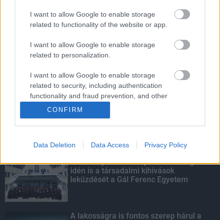
I want to allow Google to enable storage
Szakirányú továbbképzésekkel segíti
related to functionality of the website or app.
idén is a társadalmi kihívások
leküzdését a Gál Ferenc Egyetem
I want to allow Google to enable storage
related to personalization.
I want to allow Google to enable storage
Energiaválság: az éjszakai fordulat
related to security, including authentication
bizakodásra ad okot
functionality and fraud prevention, and other
user protection.
CONFIRM
KIEMELT
Data Deletion
Data Access
Privacy Policy
Szakirányú továbbképzésekkel segíti
idén is a társadalmi kihívások
leküzdését a Gál Ferenc Egyetem
A lakosságra is fontos szerep hárul a