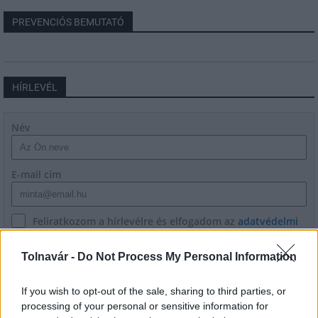
PREVENCIÓS BEMUTATÓ
HÍRLEVÉL
Név
E-mail cím
Feliratkozom a hírlevélre és elfogadom az
adatvédelmi
szabályzatot!
Tolnavár -
Do Not Process My Personal Information
FELIRATKOZÁS
If you wish to opt-out of the sale, sharing to third parties, or
processing of your personal or sensitive information for