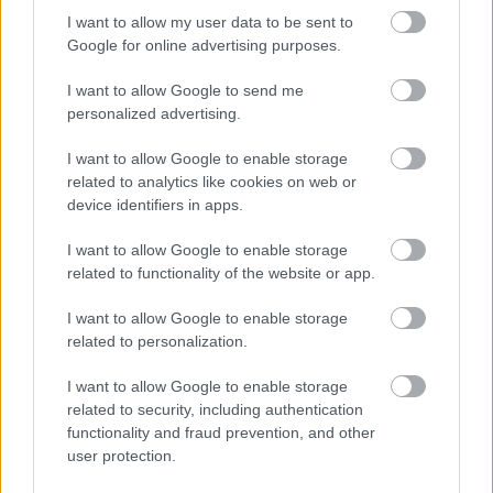
használta fel mindazokat a természeti erőforrásokat, amelyeket
I want to allow my user data to be sent to
bolygónk egy év alatt képes megújítani. Ettől a naptól kezdve
Google for online advertising purposes.
ökológiai értelemben már „hitelből élünk” – hívta fel a figyelmet
közleményében a WWF Magyarország.
I want to allow Google to send me
personalized advertising.
HIRDETÉS
I want to allow Google to enable storage
related to analytics like cookies on web or
device identifiers in apps.
HIRDETÉS
I want to allow Google to enable storage
related to functionality of the website or app.
HIRDETÉS
I want to allow Google to enable storage
related to personalization.
I want to allow Google to enable storage
LEGOLVASOTTABB
related to security, including authentication
functionality and fraud prevention, and other
Indul a diákok pénzügyi ismereteit
user protection.
erősítő Pénz7 programsorozat