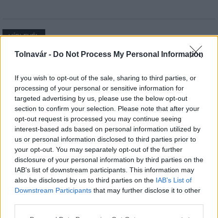
HÍRLEVÉL
Tolnavár -
Do Not Process My Personal Information
Név
If you wish to opt-out of the sale, sharing to third parties, or
processing of your personal or sensitive information for
E-mail cím
targeted advertising by us, please use the below opt-out
section to confirm your selection. Please note that after your
opt-out request is processed you may continue seeing
Feliratkozom a hírlevélre és elfogadom az
adatvédelmi
interest-based ads based on personal information utilized by
szabályzatot!
us or personal information disclosed to third parties prior to
your opt-out. You may separately opt-out of the further
FELIRATKOZÁS
disclosure of your personal information by third parties on the
IAB’s list of downstream participants. This information may
also be disclosed by us to third parties on the
IAB’s List of
Downstream Participants
that may further disclose it to other
LEGFRISSEBB
third parties.
Please note that this website/app uses one or more Google