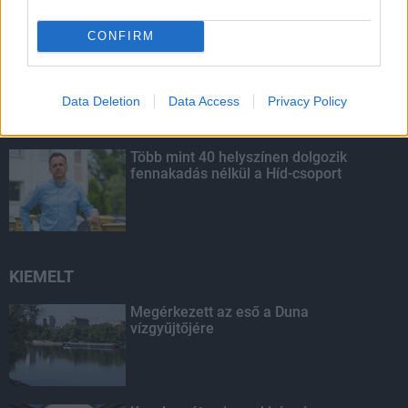
CONFIRM
Budapest-Pécs, Budapest-Szolnok:
gyorsabb és biztonságosabb lett a vasút
Data Deletion
Data Access
Privacy Policy
Több mint 40 helyszínen dolgozik
fennakadás nélkül a Híd-csoport
KIEMELT
Megérkezett az eső a Duna
vízgyűjtőjére