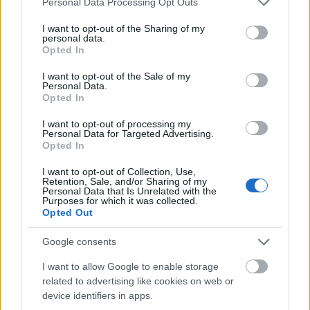
Personal Data Processing Opt Outs
Országos hírek
services and may gather and store information including but
MEGÉRKEZETT AZ ESŐ A DUNA
not limited to your visit or usage behaviour. You may click to
I want to opt-out of the Sharing of my
VÍZGYŰJTŐJÉRE
personal data.
grant or deny consent to Google and its third-party tags to
Opted In
use your data for below specified purposes in below Google
consent section.
I want to opt-out of the Sale of my
Országos hírek
oktatás
továbbképzés
Personal Data.
Opted In
Kecskeméten is szakirányú
továbbképzésekkel erősít a Gál Ferenc
Egyetem
I want to opt-out of processing my
Personal Data for Targeted Advertising.
Opted In
I want to opt-out of Collection, Use,
Retention, Sale, and/or Sharing of my
Országos hírek
Personal Data that Is Unrelated with the
Purposes for which it was collected.
A LAKOSSÁGRA IS FONTOS SZEREP HÁRUL A
Opted Out
SZÚNYOGINVÁZIÓ ELKERÜLÉSÉBEN
Google consents
Országos hírek
I want to allow Google to enable storage
Túlfogyasztás napja - július 30-ra felhasználta az
related to advertising like cookies on web or
emberiség a Föld egész évre elegendő erőforrásait
device identifiers in apps.
Ma van idén a túlfogyasztás világnapja: az emberiség eddigre