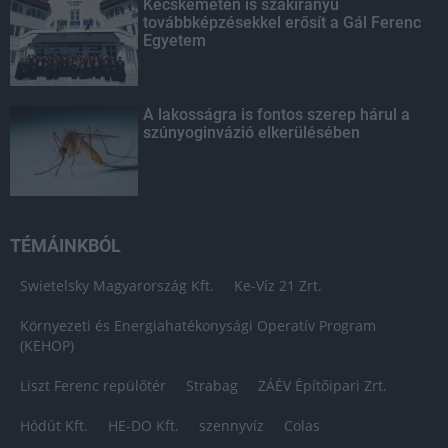
Kecskeméten is szakirányú
továbbképzésekkel erősít a Gál Ferenc
Egyetem
A lakosságra is fontos szerep hárul a
szúnyoginvázió elkerülésében
TÉMÁINKBÓL
Swietelsky Magyarország Kft.
Ke-Víz 21 Zrt.
Környezeti és Energiahatékonysági Operatív Program
(KEHOP)
Liszt Ferenc repülőtér
Strabag
ZÁÉV Építőipari Zrt.
Hódút Kft.
HE-DO Kft.
szennyvíz
Colas