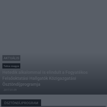
AKTUÁLIS
Tolna megye
Hetedik alkalommal is elindult a Fogyatékos
Felsőoktatási Hallgatók Közigazgatási
Ösztöndíjprogramja
2017.01.09
ÖSZTÖNDÍJPROGRAM