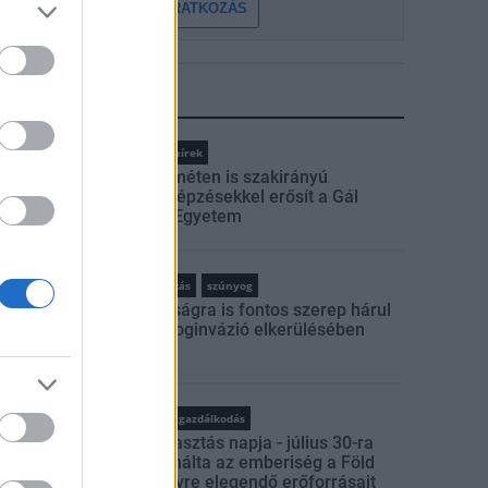
FELIRATKOZÁS
LEGFRISSEBB
Országos hírek
Kecskeméten is szakirányú
továbbképzésekkel erősít a Gál
Ferenc Egyetem
rszágos hírek
szúnyogirtás
szúnyog
A lakosságra is fontos szerep hárul
a szúnyoginvázió elkerülésében
rszágos hírek
WWF
vízgazdálkodás
Túlfogyasztás napja - július 30-ra
felhasználta az emberiség a Föld
egész évre elegendő erőforrásait