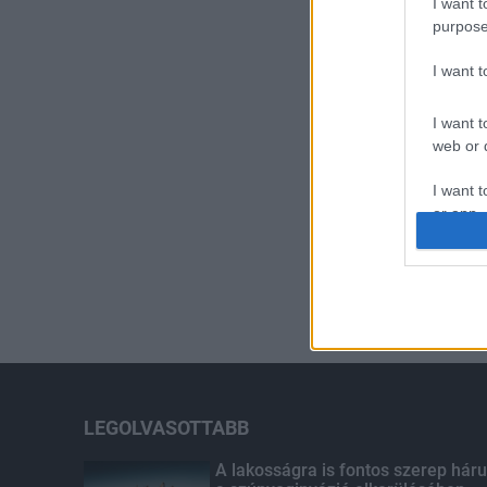
I want t
purpose
I want 
I want t
web or d
I want t
or app.
I want t
I want t
authenti
LEGOLVASOTTABB
A lakosságra is fontos szerep háru