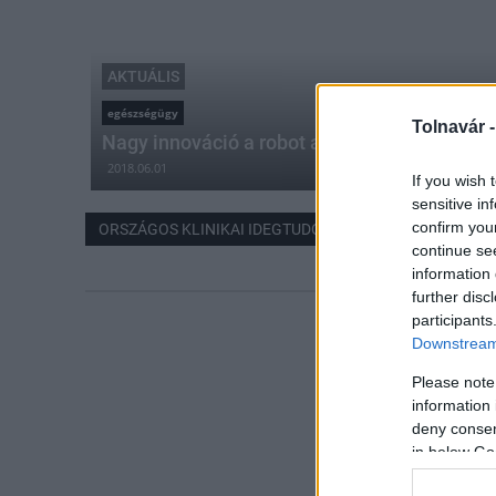
AKTUÁLIS
egészségügy
Tolnavár 
Nagy innováció a robot a magyar egészség
2018.06.01
If you wish 
sensitive in
confirm you
ORSZÁGOS KLINIKAI IDEGTUDOMÁNYI INTÉZET
continue se
information 
further disc
participants
Downstream 
Please note
information 
deny consent
in below Go