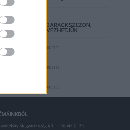
elyi hírek
BEINDULT AZ ŐSZIBARACKSZEZON,
SZEPTEMBERIG ÉLVEZHETJÜK
HIRDETÉS
HIRDETÉS
HIRDETÉS
ÉMÁINKBÓL
Swietelsky Magyarország Kft.
Ke-Víz 21 Zrt.