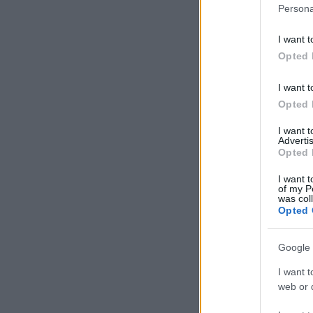
Persona
I want t
Opted 
I want t
Opted 
I want 
Advertis
Opted 
I want t
of my P
was col
Opted 
Google 
I want t
web or d