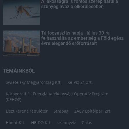
A lakosságra is fontos szerep hárul a
szúnyoginvázió elkerülésében
Túlfogyasztás napja - július 30-ra
felhasználta az emberiség a Föld egész
évre elegendő erőforrásait
TÉMÁINKBÓL
Swietelsky Magyarország Kft.
Ke-Víz 21 Zrt.
Környezeti és Energiahatékonysági Operatív Program
(KEHOP)
Liszt Ferenc repülőtér
Strabag
ZÁÉV Építőipari Zrt.
Hódút Kft.
HE-DO Kft.
szennyvíz
Colas