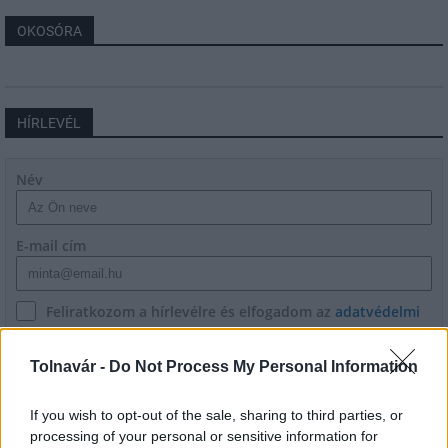
OKOSÓRA
HÍRLEVÉL
Név
E-mail cím
Feliratkozom a hírlevélre és elfogadom az
adatvédelmi
szabályzatot!
Tolnavár -
Do Not Process My Personal Information
FELIRATKOZÁS
If you wish to opt-out of the sale, sharing to third parties, or
processing of your personal or sensitive information for