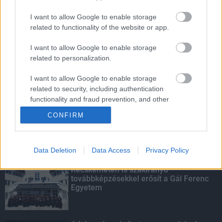
I want to allow Google to enable storage
related to functionality of the website or app.
Parfümöt és élelmiszert rejtett a
táskájába két lány Szekszárdon
I want to allow Google to enable storage
related to personalization.
I want to allow Google to enable storage
Több mint 40 helyszínen dolgozik
related to security, including authentication
fennakadás nélkül a Híd-csoport
functionality and fraud prevention, and other
user protection.
CONFIRM
KIEMELT
Data Deletion
Data Access
Privacy Policy
Kecskeméten is szakirányú
továbbképzésekkel erősít a Gál Ferenc
Egyetem