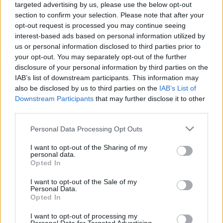
targeted advertising by us, please use the below opt-out
LEGFRISSEBB
section to confirm your selection. Please note that after your
opt-out request is processed you may continue seeing
interest-based ads based on personal information utilized by
Országos hírek
us or personal information disclosed to third parties prior to
KECSKEMÉTEN IS SZAKIRÁNYÚ
your opt-out. You may separately opt-out of the further
TOVÁBBKÉPZÉSEKKEL ERŐSÍT A GÁL FERENC
disclosure of your personal information by third parties on the
EGYETEM
IAB’s list of downstream participants. This information may
also be disclosed by us to third parties on the
IAB’s List of
Országos hírek
Downstream Participants
that may further disclose it to other
A lakosságra is fontos szerep hárul a
third parties.
szúnyoginvázió elkerülésében
Please note that this website/app uses one or more Google
Personal Data Processing Opt Outs
services and may gather and store information including but
not limited to your visit or usage behaviour. You may click to
I want to opt-out of the Sharing of my
personal data.
grant or deny consent to Google and its third-party tags to
Opted In
Országos hírek
use your data for below specified purposes in below Google
consent section.
TÚLFOGYASZTÁS NAPJA - JÚLIUS 30-RA
I want to opt-out of the Sale of my
Personal Data.
FELHASZNÁLTA AZ EMBERISÉG A FÖLD EGÉSZ
Opted In
ÉVRE ELEGENDŐ ERŐFORRÁSAIT
I want to opt-out of processing my