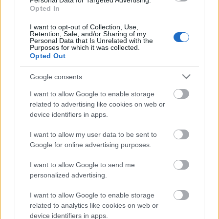
Personal Data for Targeted Advertising.
Opted In
Helyi hírek
BEINDULT AZ ŐSZIBARACKSZEZON,
I want to opt-out of Collection, Use,
Retention, Sale, and/or Sharing of my
SZEPTEMBERIG ÉLVEZHETJÜK
Personal Data that Is Unrelated with the
Purposes for which it was collected.
Opted Out
HIRDETÉS
Google consents
I want to allow Google to enable storage
HIRDETÉS
related to advertising like cookies on web or
device identifiers in apps.
HIRDETÉS
I want to allow my user data to be sent to
Google for online advertising purposes.
I want to allow Google to send me
personalized advertising.
LEGOLVASOTTABB
I want to allow Google to enable storage
A hőségben is védik a növényzetet
Pakson
related to analytics like cookies on web or
device identifiers in apps.