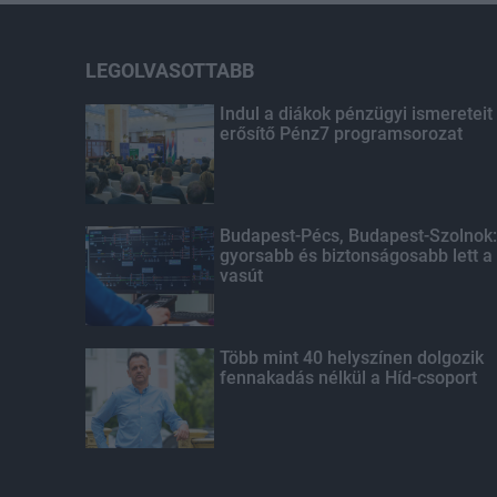
LEGOLVASOTTABB
Indul a diákok pénzügyi ismereteit
erősítő Pénz7 programsorozat
Budapest-Pécs, Budapest-Szolnok:
gyorsabb és biztonságosabb lett a
vasút
Több mint 40 helyszínen dolgozik
fennakadás nélkül a Híd-csoport