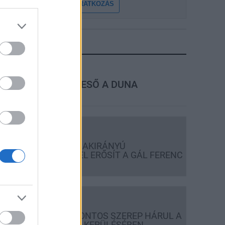
FELIRATKOZÁS
LEGFRISSEBB
rszágos hírek
MEGÉRKEZETT AZ ESŐ A DUNA
VÍZGYŰJTŐJÉRE
Országos hírek
KECSKEMÉTEN IS SZAKIRÁNYÚ
TOVÁBBKÉPZÉSEKKEL ERŐSÍT A GÁL FERENC
EGYETEM
Országos hírek
A LAKOSSÁGRA IS FONTOS SZEREP HÁRUL A
SZÚNYOGINVÁZIÓ ELKERÜLÉSÉBEN