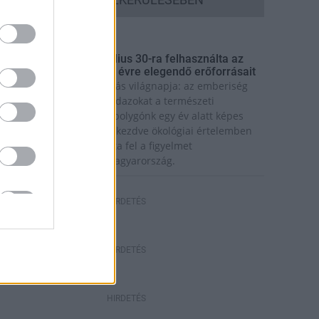
rszágos hírek
úlfogyasztás napja - július 30-ra felhasználta az
mberiség a Föld egész évre elegendő erőforrásait
a van idén a túlfogyasztás világnapja: az emberiség
ddigre használta fel mindazokat a természeti
rőforrásokat, amelyeket bolygónk egy év alatt képes
egújítani. Ettől a naptól kezdve ökológiai értelemben
ár „hitelből élünk” – hívta fel a figyelmet
özleményében a WWF Magyarország.
HIRDETÉS
HIRDETÉS
HIRDETÉS