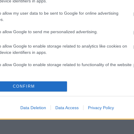
evice identifiers in apps.
o allow my user data to be sent to Google for online advertising
O
s.
T
e
to allow Google to send me personalized advertising.
M
e
o allow Google to enable storage related to analytics like cookies on
e
evice identifiers in apps.
m
m
o allow Google to enable storage related to functionality of the website
k
o allow Google to enable storage related to personalization.
CONFIRM
o allow Google to enable storage related to security, including
cation functionality and fraud prevention, and other user protection.
Data Deletion
Data Access
Privacy Policy