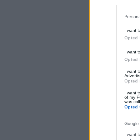
in below Go
Persona
I want t
Opted 
I want t
Opted 
I want 
Advertis
Opted 
I want t
of my P
was col
Opted 
Google 
I want t