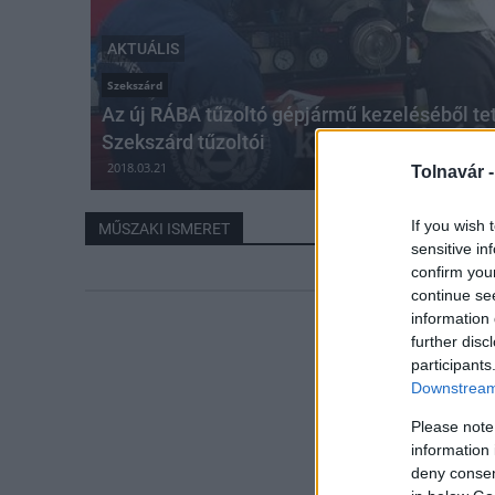
AKTUÁLIS
Szekszárd
Az új RÁBA tűzoltó gépjármű kezeléséből te
Szekszárd tűzoltói
2018.03.21
Tolnavár 
If you wish 
MŰSZAKI ISMERET
sensitive in
confirm you
continue se
information 
further disc
participants
Downstream 
Please note
information 
deny consent