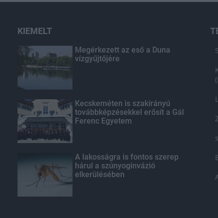
KIEMELT
T
Megérkezett az eső a Duna
vízgyűjtőjére
Kecskeméten is szakirányú
továbbképzésekkel erősít a Gál
Ferenc Egyetem
A lakosságra is fontos szerep
hárul a szúnyoginvázió
elkerülésében