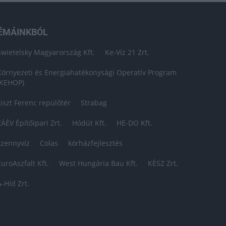
ÉMÁINKBÓL
Swietelsky Magyarország Kft.
Ke-Víz 21 Zrt.
Környezeti és Energiahatékonysági Operatív Program
(KEHOP)
Liszt Ferenc repülőtér
Strabag
ZÁÉV Építőipari Zrt.
Hódút Kft.
HE-DO Kft.
szennyvíz
Colas
kórházfejlesztés
EuroAszfalt Kft.
West Hungária Bau Kft.
KÉSZ Zrt.
A-Híd Zrt.