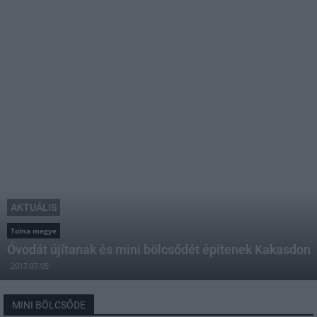
AKTUÁLIS
Tolna megye
Óvodát újítanak és mini bölcsődét építenek Kakasdon
2017.07.05
MINI BÖLCSŐDE