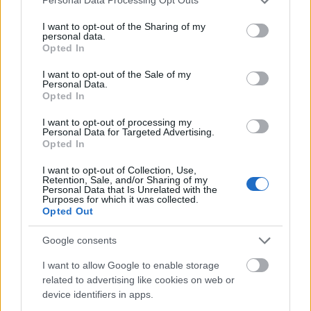
Personal Data Processing Opt Outs
Országos hírek
services and may gather and store information including but
Megérkezett az eső a Duna vízgyűjtőjére
not limited to your visit or usage behaviour. You may click to
I want to opt-out of the Sharing of my
personal data.
Megérkezett a rég várt eső a Duna vízgyűjtőjére, a folyó
grant or deny consent to Google and its third-party tags to
Opted In
magyarországi szakaszán azonban továbbra is csak pár
use your data for below specified purposes in below Google
centiméteres vízszintváltozások jellemzőek.
consent section.
I want to opt-out of the Sale of my
Personal Data.
Opted In
Országos hírek
I want to opt-out of processing my
Personal Data for Targeted Advertising.
KECSKEMÉTEN IS SZAKIRÁNYÚ
Opted In
TOVÁBBKÉPZÉSEKKEL ERŐSÍT A GÁL FERENC
EGYETEM
I want to opt-out of Collection, Use,
Retention, Sale, and/or Sharing of my
Personal Data that Is Unrelated with the
Purposes for which it was collected.
Országos hírek
szúnyogirtás
szúnyog
Opted Out
A lakosságra is fontos szerep hárul a
szúnyoginvázió elkerülésében
Google consents
I want to allow Google to enable storage
related to advertising like cookies on web or
device identifiers in apps.