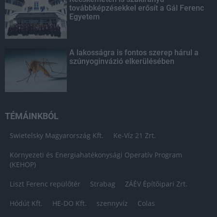
továbbképzésekkel erősít a Gál Ferenc
Egyetem
A lakosságra is fontos szerep hárul a
szúnyoginvázió elkerülésében
TÉMÁINKBÓL
Swietelsky Magyarország Kft.
Ke-Víz 21 Zrt.
Környezeti és Energiahatékonysági Operatív Program
(KEHOP)
Liszt Ferenc repülőtér
Strabag
ZÁÉV Építőipari Zrt.
Hódút Kft.
HE-DO Kft.
szennyvíz
Colas