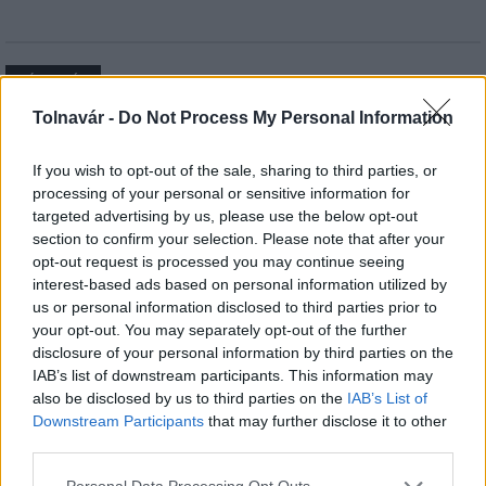
HÍRLEVÉL
Tolnavár -
Do Not Process My Personal Information
Név
If you wish to opt-out of the sale, sharing to third parties, or
processing of your personal or sensitive information for
E-mail cím
targeted advertising by us, please use the below opt-out
section to confirm your selection. Please note that after your
opt-out request is processed you may continue seeing
interest-based ads based on personal information utilized by
Feliratkozom a hírlevélre és elfogadom az
adatvédelmi
us or personal information disclosed to third parties prior to
szabályzatot!
your opt-out. You may separately opt-out of the further
FELIRATKOZÁS
disclosure of your personal information by third parties on the
IAB’s list of downstream participants. This information may
also be disclosed by us to third parties on the
IAB’s List of
Downstream Participants
that may further disclose it to other
third parties.
LEGFRISSEBB
Please note that this website/app uses one or more Google