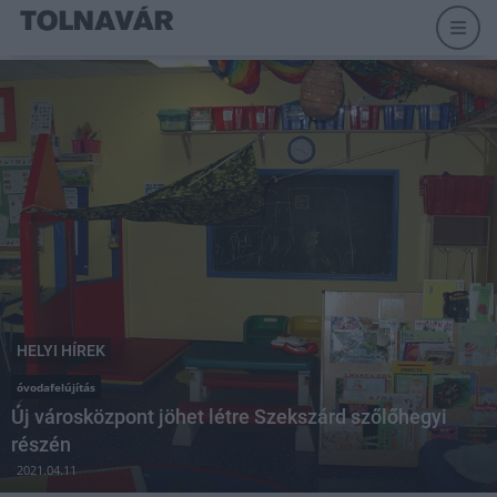
HELYI HÍREK
óvodafelújítás
Új városközpont jöhet létre Szekszárd szőlőhegyi
részén
2021.04.11