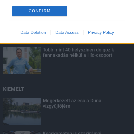
CONFIRM
Budapest-Pécs, Budapest-Szolnok:
gyorsabb és biztonságosabb lett a vasút
Data Deletion
Data Access
Privacy Policy
Több mint 40 helyszínen dolgozik
fennakadás nélkül a Híd-csoport
KIEMELT
Megérkezett az eső a Duna
vízgyűjtőjére
Kecskeméten is szakirányú