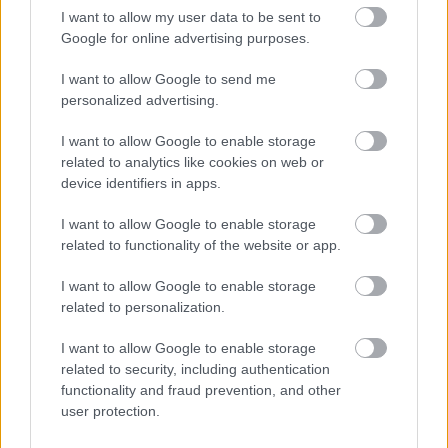
Országos hírek
I want to allow my user data to be sent to
TÚLFOGYASZTÁS NAPJA - JÚLIUS 30-RA
Google for online advertising purposes.
FELHASZNÁLTA AZ EMBERISÉG A FÖLD EGÉSZ
ÉVRE ELEGENDŐ ERŐFORRÁSAIT
I want to allow Google to send me
personalized advertising.
HIRDETÉS
I want to allow Google to enable storage
related to analytics like cookies on web or
device identifiers in apps.
HIRDETÉS
I want to allow Google to enable storage
related to functionality of the website or app.
HIRDETÉS
I want to allow Google to enable storage
related to personalization.
I want to allow Google to enable storage
LEGOLVASOTTABB
related to security, including authentication
functionality and fraud prevention, and other
Indul a diákok pénzügyi ismereteit
user protection.
erősítő Pénz7 programsorozat