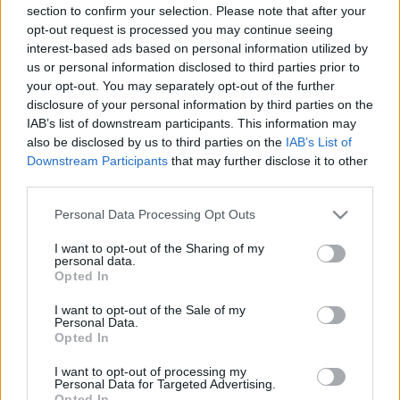
LEGFRISSEBB
section to confirm your selection. Please note that after your
opt-out request is processed you may continue seeing
interest-based ads based on personal information utilized by
us or personal information disclosed to third parties prior to
Országos hírek
your opt-out. You may separately opt-out of the further
MEGÉRKEZETT AZ ESŐ A DUNA VÍZGYŰJTŐJÉRE
disclosure of your personal information by third parties on the
IAB’s list of downstream participants. This information may
also be disclosed by us to third parties on the
IAB’s List of
Országos hírek
Downstream Participants
that may further disclose it to other
Kecskeméten is szakirányú
továbbképzésekkel erősít a Gál Ferenc
third parties.
Egyetem
Please note that this website/app uses one or more Google
Personal Data Processing Opt Outs
services and may gather and store information including but
not limited to your visit or usage behaviour. You may click to
I want to opt-out of the Sharing of my
Országos hírek
personal data.
grant or deny consent to Google and its third-party tags to
A lakosságra is fontos szerep hárul a
Opted In
use your data for below specified purposes in below Google
szúnyoginvázió elkerülésében
consent section.
I want to opt-out of the Sale of my
Personal Data.
Opted In
Országos hírek
I want to opt-out of processing my
Túlfogyasztás napja - július 30-ra
Personal Data for Targeted Advertising.
felhasználta az emberiség a Föld egész
Opted In