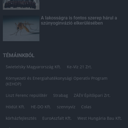
A lakosságra is fontos szerep hárul a
szúnyoginvázió elkerülésében
TÉMÁINKBÓL
Swietelsky Magyarország Kft.
Ke-Víz 21 Zrt.
Környezeti és Energiahatékonysági Operatív Program
(KEHOP)
Liszt Ferenc repülőtér
Strabag
ZÁÉV Építőipari Zrt.
Hódút Kft.
HE-DO Kft.
szennyvíz
Colas
kórházfejlesztés
EuroAszfalt Kft.
West Hungária Bau Kft.