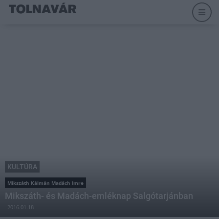
KULTÚRA
Mikszáth Kálmán Madách Imre
Mikszáth- és Madách-emléknap Salgótarjánban
2016.01.18