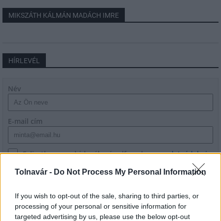
MIKSZÁTH KÁLMÁN MADÁCH IMRE
HÍRLEVÉL
Név
E-mail cím
Feliratkozom a hírlevélre és elfogadom az
adatvédelmi
szabályzatot!
Tolnavár -
Do Not Process My Personal Information
FELIRATKOZÁS
If you wish to opt-out of the sale, sharing to third parties, or
processing of your personal or sensitive information for
targeted advertising by us, please use the below opt-out