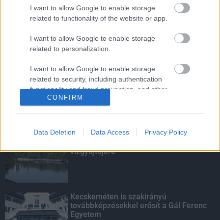
Budapest-Pécs, Budapest-Szolnok:
I want to allow Google to enable storage
gyorsabb és biztonságosabb lett a vasút
related to functionality of the website or app.
I want to allow Google to enable storage
related to personalization.
Több mint 40 helyszínen dolgozik
fennakadás nélkül a Híd-csoport
I want to allow Google to enable storage
related to security, including authentication
functionality and fraud prevention, and other
CONFIRM
user protection.
KIEMELT
Data Deletion
Data Access
Privacy Policy
Megérkezett az eső a Duna
vízgyűjtőjére
Kecskeméten is szakirányú
továbbképzésekkel erősít a Gál Ferenc
Egyetem