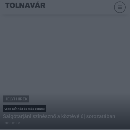
HELYI HÍREK
Csak színház és más semmi
Salgótarjáni színésznő a köztévé új sorozatában
2016.01.08