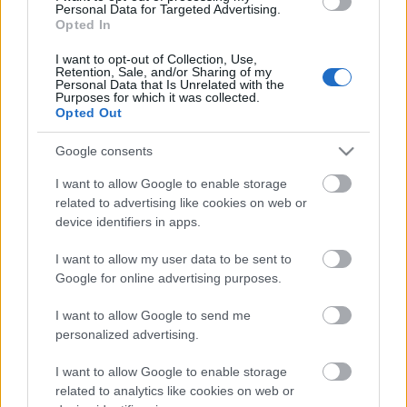
közleményében a WWF Magyarország.
Personal Data for Targeted Advertising.
Opted In
Helyi hírek
I want to opt-out of Collection, Use,
BEINDULT AZ ŐSZIBARACKSZEZON,
Retention, Sale, and/or Sharing of my
Personal Data that Is Unrelated with the
SZEPTEMBERIG ÉLVEZHETJÜK
Purposes for which it was collected.
Opted Out
HIRDETÉS
Google consents
I want to allow Google to enable storage
related to advertising like cookies on web or
HIRDETÉS
device identifiers in apps.
I want to allow my user data to be sent to
HIRDETÉS
Google for online advertising purposes.
I want to allow Google to send me
personalized advertising.
LEGOLVASOTTABB
I want to allow Google to enable storage
Felújított üzletet nyitott Szekszárdon az
related to analytics like cookies on web or
Auchan