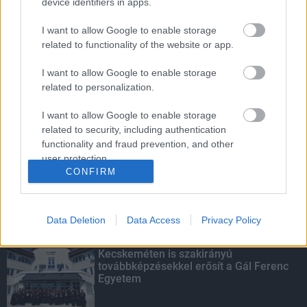
device identifiers in apps.
I want to allow Google to enable storage
related to functionality of the website or app.
Indul a diákok pénzügyi ismereteit
I want to allow Google to enable storage
erősítő Pénz7 programsorozat
related to personalization.
I want to allow Google to enable storage
related to security, including authentication
Amire többmillióan vártunk: szombattól
functionality and fraud prevention, and other
másodfokúra csökken a riasztás
user protection.
CONFIRM
Data Deletion
Data Access
Privacy Policy
KIEMELT
Kecskeméten is szakirányú
továbbképzésekkel erősít a Gál Ferenc
Egyetem