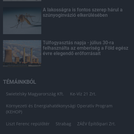
A lakosságra is fontos szerep hárul a
szúnyoginvázió elkerülésében
Túlfogyasztás napja - július 30-ra
felhasználta az emberiség a Föld egész
évre elegendő erőforrásait
TÉMÁINKBÓL
Swietelsky Magyarország Kft.
Ke-Víz 21 Zrt.
Környezeti és Energiahatékonysági Operatív Program
(KEHOP)
Liszt Ferenc repülőtér
Strabag
ZÁÉV Építőipari Zrt.