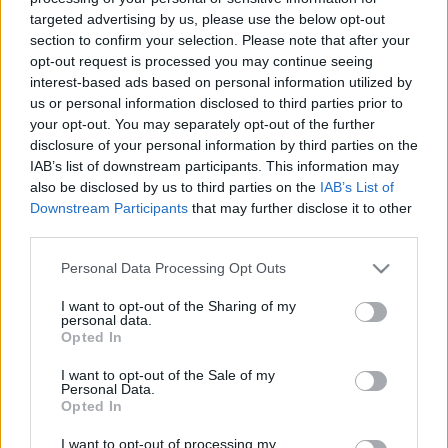
LEGFRISSEBB
targeted advertising by us, please use the below opt-out
section to confirm your selection. Please note that after your
Országos hírek
opt-out request is processed you may continue seeing
Kecskeméten is szakirányú
interest-based ads based on personal information utilized by
továbbképzésekkel erősít a Gál Ferenc
us or personal information disclosed to third parties prior to
Egyetem
your opt-out. You may separately opt-out of the further
disclosure of your personal information by third parties on the
IAB’s list of downstream participants. This information may
also be disclosed by us to third parties on the
IAB’s List of
Országos hírek
Downstream Participants
that may further disclose it to other
A LAKOSSÁGRA IS FONTOS SZEREP HÁRUL A
third parties.
SZÚNYOGINVÁZIÓ ELKERÜLÉSÉBEN
Please note that this website/app uses one or more Google
Personal Data Processing Opt Outs
services and may gather and store information including but
Országos hírek
not limited to your visit or usage behaviour. You may click to
I want to opt-out of the Sharing of my
personal data.
Túlfogyasztás napja - július 30-ra felhasználta az
grant or deny consent to Google and its third-party tags to
Opted In
emberiség a Föld egész évre elegendő erőforrásait
use your data for below specified purposes in below Google
Ma van idén a túlfogyasztás világnapja: az emberiség eddigre
consent section.
I want to opt-out of the Sale of my
használta fel mindazokat a természeti erőforrásokat, amelyeket
Personal Data.
bolygónk egy év alatt képes megújítani. Ettől a naptól kezdve
Opted In
ökológiai értelemben már „hitelből élünk” – hívta fel a figyelmet
I want to opt-out of processing my