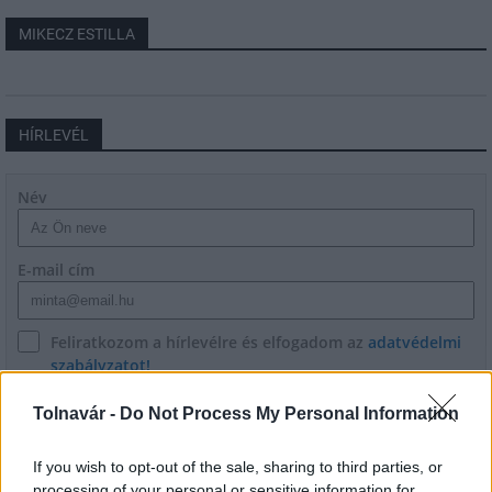
MIKECZ ESTILLA
HÍRLEVÉL
Név
E-mail cím
Feliratkozom a hírlevélre és elfogadom az
adatvédelmi
szabályzatot!
FELIRATKOZÁS
Tolnavár -
Do Not Process My Personal Information
If you wish to opt-out of the sale, sharing to third parties, or
processing of your personal or sensitive information for