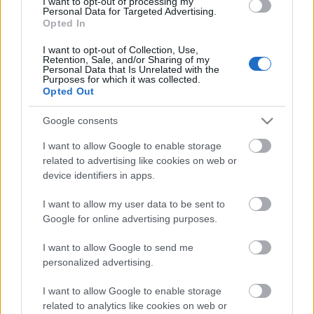
I want to opt-out of processing my
Personal Data for Targeted Advertising.
Opted In
Országos hírek
WWF
vízgazdálkodás
Túlfogyasztás napja - július 30-ra
I want to opt-out of Collection, Use,
felhasználta az emberiség a Föld egész
Retention, Sale, and/or Sharing of my
Personal Data that Is Unrelated with the
évre elegendő erőforrásait
Purposes for which it was collected.
Opted Out
Google consents
HIRDETÉS
I want to allow Google to enable storage
related to advertising like cookies on web or
HIRDETÉS
device identifiers in apps.
I want to allow my user data to be sent to
Google for online advertising purposes.
HIRDETÉS
I want to allow Google to send me
personalized advertising.
LEGOLVASOTTABB
I want to allow Google to enable storage
related to analytics like cookies on web or
Indul a diákok pénzügyi ismereteit