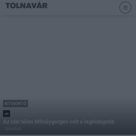
KITEKINTŐ
tél
Az idei télen Mihálygergén volt a leghidegebb
2016.03.03