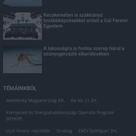
Kecskeméten is szakirányú
továbbképzésekkel erősít a Gál Ferenc
Egyetem
A lakosságra is fontos szerep hárul a
szúnyoginvázió elkerülésében
TÉMÁINKBÓL
Swietelsky Magyarország Kft.
Ke-Víz 21 Zrt.
Környezeti és Energiahatékonysági Operatív Program
(KEHOP)
Liszt Ferenc repülőtér
Strabag
ZÁÉV Építőipari Zrt.