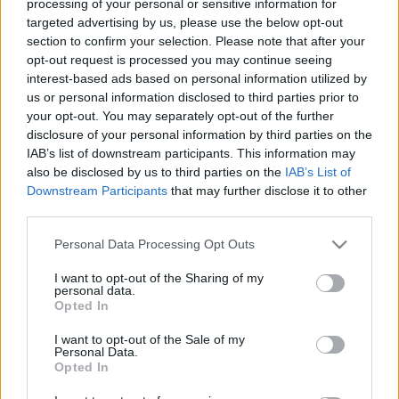
processing of your personal or sensitive information for
LEGFRISSEBB
targeted advertising by us, please use the below opt-out
section to confirm your selection. Please note that after your
Országos hírek
opt-out request is processed you may continue seeing
Megérkezett az eső a Duna vízgyűjtőjére
interest-based ads based on personal information utilized by
Megérkezett a rég várt eső a Duna vízgyűjtőjére, a folyó
us or personal information disclosed to third parties prior to
magyarországi szakaszán azonban továbbra is csak pár
your opt-out. You may separately opt-out of the further
centiméteres vízszintváltozások jellemzőek.
disclosure of your personal information by third parties on the
IAB’s list of downstream participants. This information may
also be disclosed by us to third parties on the
IAB’s List of
Downstream Participants
that may further disclose it to other
Országos hírek
third parties.
KECSKEMÉTEN IS SZAKIRÁNYÚ
TOVÁBBKÉPZÉSEKKEL ERŐSÍT A GÁL FERENC
Please note that this website/app uses one or more Google
Personal Data Processing Opt Outs
EGYETEM
services and may gather and store information including but
not limited to your visit or usage behaviour. You may click to
I want to opt-out of the Sharing of my
personal data.
grant or deny consent to Google and its third-party tags to
Opted In
Országos hírek
szúnyogirtás
szúnyog
use your data for below specified purposes in below Google
A lakosságra is fontos szerep hárul a
consent section.
I want to opt-out of the Sale of my
szúnyoginvázió elkerülésében
Personal Data.
Opted In