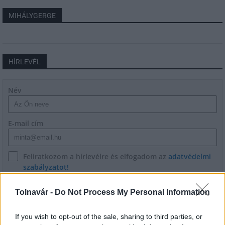
MIHÁLYGERGE
HÍRLEVÉL
Név
E-mail cím
Feliratkozom a hírlevélre és elfogadom az
adatvédelmi
szabályzatot!
FELIRATKOZÁS
Tolnavár -
Do Not Process My Personal Information
If you wish to opt-out of the sale, sharing to third parties, or