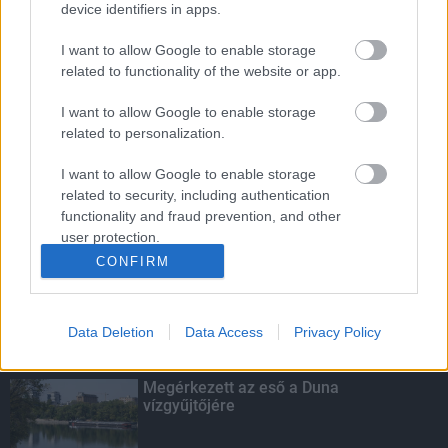
device identifiers in apps.
erősítő Pénz7 programsorozat
I want to allow Google to enable storage
related to functionality of the website or app.
Budapest-Pécs, Budapest-Szolnok:
I want to allow Google to enable storage
gyorsabb és biztonságosabb lett a vasút
related to personalization.
I want to allow Google to enable storage
related to security, including authentication
functionality and fraud prevention, and other
Több mint 40 helyszínen dolgozik
fennakadás nélkül a Híd-csoport
user protection.
CONFIRM
Data Deletion
Data Access
Privacy Policy
KIEMELT
Megérkezett az eső a Duna
vízgyűjtőjére