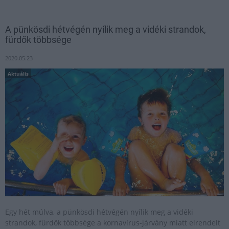
A pünkösdi hétvégén nyílik meg a vidéki strandok,
fürdők többsége
2020.05.23
Aktuális
Egy hét múlva, a pünkösdi hétvégén nyílik meg a vidéki
strandok, fürdők többsége a kornavírus-járvány miatt elrendelt