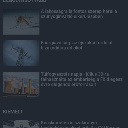
LEGOLVASOTTABB
A lakosságra is fontos szerep hárul a
szúnyoginvázió elkerülésében
Energiaválság: az éjszakai fordulat
bizakodásra ad okot
Túlfogyasztás napja - július 30-ra
felhasználta az emberiség a Föld egész
évre elegendő erőforrásait
KIEMELT
Kecskeméten is szakirányú
továbbképzésekkel erősít a Gál Ferenc