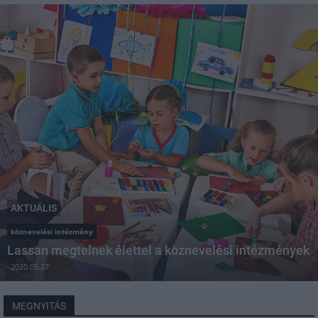
AKTUÁLIS
köznevelési intézmény
Lassan megtelnek élettel a köznevelési intézmények
2020.05.27
MEGNYITÁS