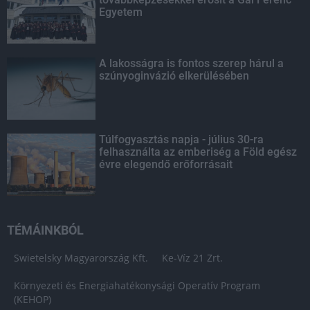
Egyetem
A lakosságra is fontos szerep hárul a
szúnyoginvázió elkerülésében
Túlfogyasztás napja - július 30-ra
felhasználta az emberiség a Föld egész
évre elegendő erőforrásait
TÉMÁINKBÓL
Swietelsky Magyarország Kft.
Ke-Víz 21 Zrt.
Környezeti és Energiahatékonysági Operatív Program
(KEHOP)