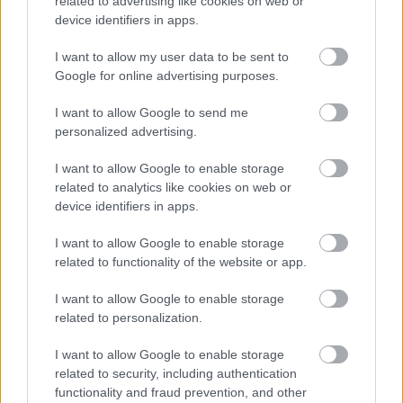
related to advertising like cookies on web or
szabályzatot!
device identifiers in apps.
FELIRATKOZÁS
I want to allow my user data to be sent to
Google for online advertising purposes.
I want to allow Google to send me
LEGFRISSEBB
personalized advertising.
Országos hírek
I want to allow Google to enable storage
oktatás
továbbképzés
Kecskeméten is szakirányú
related to analytics like cookies on web or
továbbképzésekkel erősít a Gál Ferenc
device identifiers in apps.
Egyetem
I want to allow Google to enable storage
related to functionality of the website or app.
Országos hírek
I want to allow Google to enable storage
A LAKOSSÁGRA IS FONTOS SZEREP HÁRUL A
related to personalization.
SZÚNYOGINVÁZIÓ ELKERÜLÉSÉBEN
I want to allow Google to enable storage
related to security, including authentication
Országos hírek
functionality and fraud prevention, and other