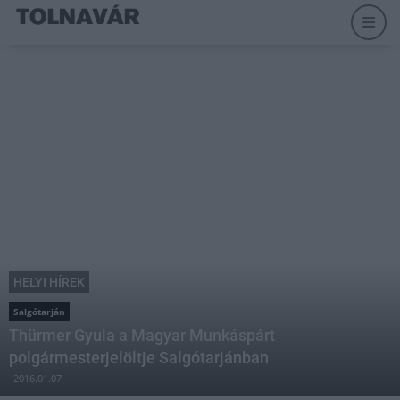
HELYI HÍREK
Salgótarján
Thürmer Gyula a Magyar Munkáspárt
polgármesterjelöltje Salgótarjánban
2016.01.07