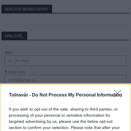
MAGYAR MUNKÁSPÁRT
HÍRLEVÉL
Név
E-mail cím
Feliratkozom a hírlevélre és elfogadom az
adatvédelmi
Tolnavár -
Do Not Process My Personal Information
szabályzatot!
FELIRATKOZÁS
If you wish to opt-out of the sale, sharing to third parties, or
processing of your personal or sensitive information for
targeted advertising by us, please use the below opt-out
section to confirm your selection. Please note that after your