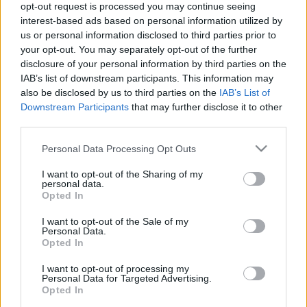
opt-out request is processed you may continue seeing
LEGFRISSEBB
interest-based ads based on personal information utilized by
us or personal information disclosed to third parties prior to
Országos hírek
your opt-out. You may separately opt-out of the further
Megérkezett az eső a Duna vízgyűjtőjére
disclosure of your personal information by third parties on the
Megérkezett a rég várt eső a Duna vízgyűjtőjére, a folyó
IAB’s list of downstream participants. This information may
magyarországi szakaszán azonban továbbra is csak pár
also be disclosed by us to third parties on the
IAB’s List of
centiméteres vízszintváltozások jellemzőek.
Downstream Participants
that may further disclose it to other
third parties.
Országos hírek
Please note that this website/app uses one or more Google
Personal Data Processing Opt Outs
KECSKEMÉTEN IS SZAKIRÁNYÚ
services and may gather and store information including but
TOVÁBBKÉPZÉSEKKEL ERŐSÍT A GÁL FERENC
not limited to your visit or usage behaviour. You may click to
I want to opt-out of the Sharing of my
EGYETEM
personal data.
grant or deny consent to Google and its third-party tags to
Opted In
use your data for below specified purposes in below Google
consent section.
Országos hírek
I want to opt-out of the Sale of my
Personal Data.
A LAKOSSÁGRA IS FONTOS SZEREP HÁRUL A
Opted In
SZÚNYOGINVÁZIÓ ELKERÜLÉSÉBEN
I want to opt-out of processing my
Personal Data for Targeted Advertising.
Opted In
Országos hírek