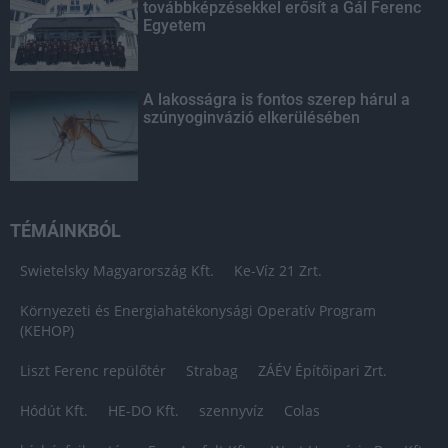
továbbképzésekkel erősít a Gál Ferenc
Egyetem
A lakosságra is fontos szerep hárul a
szúnyoginvázió elkerülésében
TÉMÁINKBÓL
Swietelsky Magyarország Kft.
Ke-Víz 21 Zrt.
Környezeti és Energiahatékonysági Operatív Program
(KEHOP)
Liszt Ferenc repülőtér
Strabag
ZÁÉV Építőipari Zrt.
Hódút Kft.
HE-DO Kft.
szennyvíz
Colas