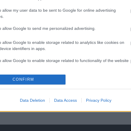
o allow my user data to be sent to Google for online advertising
s.
H
to allow Google to send me personalized advertising.
B
é
o allow Google to enable storage related to analytics like cookies on
A
evice identifiers in apps.
t
l
o allow Google to enable storage related to functionality of the website
o allow Google to enable storage related to personalization.
CONFIRM
o allow Google to enable storage related to security, including
cation functionality and fraud prevention, and other user protection.
Data Deletion
Data Access
Privacy Policy