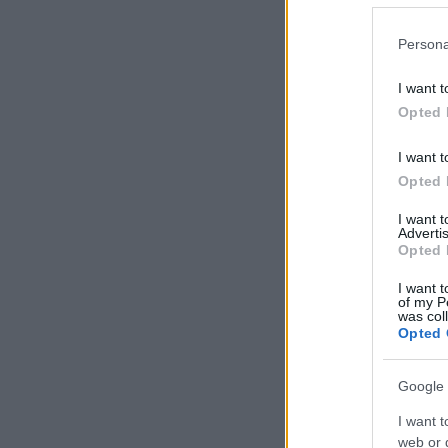
Persona
I want t
Opted 
I want t
Opted 
I want 
Advertis
Opted 
I want t
of my P
was col
Opted 
Google 
I want t
web or d