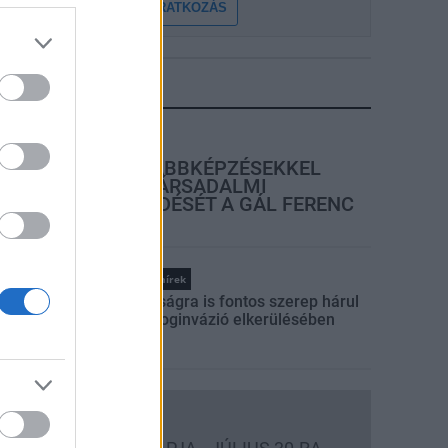
FELIRATKOZÁS
LEGFRISSEBB
rszágos hírek
SZAKIRÁNYÚ TOVÁBBKÉPZÉSEKKEL
EGÍTI IDÉN IS A TÁRSADALMI
KIHÍVÁSOK LEKÜZDÉSÉT A GÁL FERENC
EGYETEM
Országos hírek
A lakosságra is fontos szerep hárul
a szúnyoginvázió elkerülésében
Országos hírek