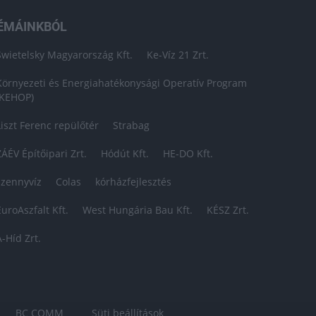
ÉMÁINKBÓL
Swietelsky Magyarország Kft.
Ke-Víz 21 Zrt.
Környezeti és Energiahatékonysági Operatív Program
(KEHOP)
Liszt Ferenc repülőtér
Strabag
ZÁÉV Építőipari Zrt.
Hódút Kft.
HE-DO Kft.
szennyvíz
Colas
kórházfejlesztés
EuroAszfalt Kft.
West Hungária Bau Kft.
KÉSZ Zrt.
A-Híd Zrt.
BC COMM
Süti beállítások