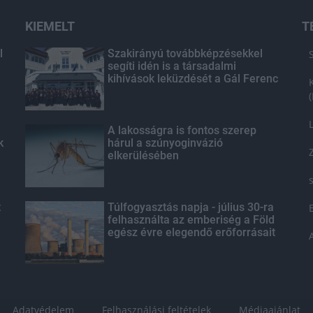
KIEMELT
T
l
Szakirányú továbbképzésekkel
segíti idén is a társadalmi
kihívások leküzdését a Gál Ferenc
Egyetem
A lakosságra is fontos szerep
k
hárul a szúnyoginvázió
elkerülésében
t
Túlfogyasztás napja - július 30-ra
felhasználta az emberiség a Föld
egész évre elegendő erőforrásait
Adatvédelem
Felhasználási feltételek
Médiaajánlat