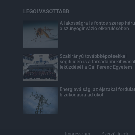
LEGOLVASOTTABB
A lakosságra is fontos szerep háru
a szúnyoginvázió elkerülésében
Szakirányú továbbképzésekkel
segíti idén is a társadalmi kihíváso
leküzdését a Gál Ferenc Egyetem
Energiaválság: az éjszakai fordula
bizakodásra ad okot
Impresszum
Szerzői jogok