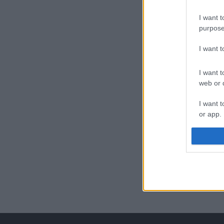
I want t
purpose
I want 
I want t
web or d
I want t
or app.
I want t
I want t
authenti