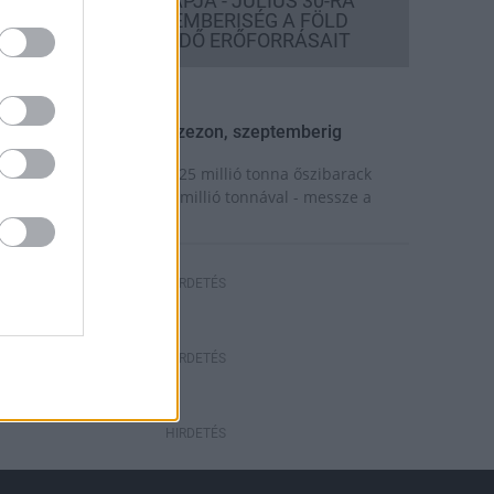
TÚLFOGYASZTÁS NAPJA - JÚLIUS 30-RA
FELHASZNÁLTA AZ EMBERISÉG A FÖLD
EGÉSZ ÉVRE ELEGENDŐ ERŐFORRÁSAIT
elyi hírek
eindult az őszibarackszezon, szeptemberig
lvezhetjük
 világon évente mintegy 25 millió tonna őszibarack
erem, Kína - csaknem 17 millió tonnával - messze a
egnagyobb termelő.
HIRDETÉS
HIRDETÉS
HIRDETÉS