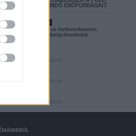
EGÉSZ ÉVRE ELEGENDŐ ERŐFORRÁSAIT
Helyi hírek
Beindult az őszibarackszezon,
szeptemberig élvezhetjük
HIRDETÉS
HIRDETÉS
HIRDETÉS
ÉMÁINKBÓL