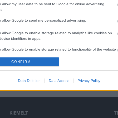
o allow my user data to be sent to Google for online advertising
s.
to allow Google to send me personalized advertising.
o allow Google to enable storage related to analytics like cookies on
evice identifiers in apps.
o allow Google to enable storage related to functionality of the website
CONFIRM
o allow Google to enable storage related to personalization.
o allow Google to enable storage related to security, including
Data Deletion
Data Access
Privacy Policy
cation functionality and fraud prevention, and other user protection.
KIEMELT
T