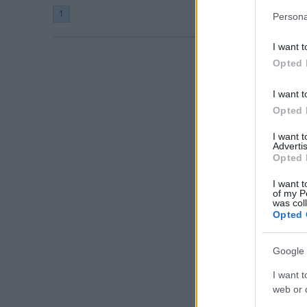
1
Persona
I want t
Opted 
I want t
Opted 
I want 
Advertis
Opted 
I want t
of my P
was col
Opted 
Google 
I want t
web or d