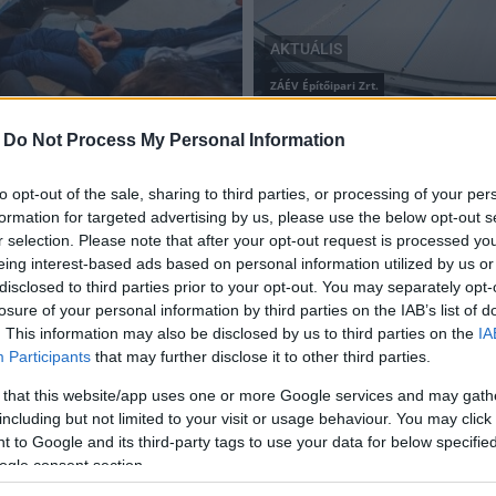
AKTUÁLIS
ZÁÉV Építőipari Zrt.
Így néz ki a befejezéshez
ri sajtóban
fotókkal
-
Do Not Process My Personal Information
2019.04.03
to opt-out of the sale, sharing to third parties, or processing of your per
formation for targeted advertising by us, please use the below opt-out s
r selection. Please note that after your opt-out request is processed y
eing interest-based ads based on personal information utilized by us or
disclosed to third parties prior to your opt-out. You may separately opt-
losure of your personal information by third parties on the IAB’s list of
. This information may also be disclosed by us to third parties on the
IA
Participants
that may further disclose it to other third parties.
 that this website/app uses one or more Google services and may gath
including but not limited to your visit or usage behaviour. You may click 
 to Google and its third-party tags to use your data for below specifi
ogle consent section.