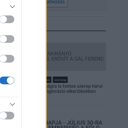
FELIRATKOZÁS
LEGFRISSEBB
Országos hírek
KECSKEMÉTEN IS SZAKIRÁNYÚ
TOVÁBBKÉPZÉSEKKEL ERŐSÍT A GÁL FERENC
EGYETEM
rszágos hírek
szúnyogirtás
szúnyog
A lakosságra is fontos szerep hárul
a szúnyoginvázió elkerülésében
rszágos hírek
TÚLFOGYASZTÁS NAPJA - JÚLIUS 30-RA
FELHASZNÁLTA AZ EMBERISÉG A FÖLD