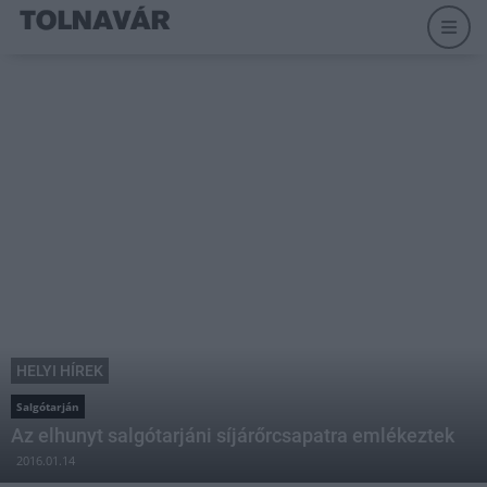
HELYI HÍREK
Salgótarján
Az elhunyt salgótarjáni síjárőrcsapatra emlékeztek
2016.01.14