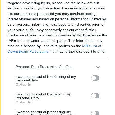
LEGFRISSEBB
targeted advertising by us, please use the below opt-out
section to confirm your selection. Please note that after your
opt-out request is processed you may continue seeing
Országos hírek
interest-based ads based on personal information utilized by
KECSKEMÉTEN IS SZAKIRÁNYÚ
us or personal information disclosed to third parties prior to
TOVÁBBKÉPZÉSEKKEL ERŐSÍT A GÁL FERENC
your opt-out. You may separately opt-out of the further
EGYETEM
disclosure of your personal information by third parties on the
IAB’s list of downstream participants. This information may
also be disclosed by us to third parties on the
IAB’s List of
Országos hírek
szúnyogirtás
szúnyog
Downstream Participants
that may further disclose it to other
A lakosságra is fontos szerep hárul a
third parties.
szúnyoginvázió elkerülésében
Please note that this website/app uses one or more Google
Personal Data Processing Opt Outs
services and may gather and store information including but
not limited to your visit or usage behaviour. You may click to
I want to opt-out of the Sharing of my
personal data.
grant or deny consent to Google and its third-party tags to
Országos hírek
Opted In
use your data for below specified purposes in below Google
TÚLFOGYASZTÁS NAPJA - JÚLIUS 30-RA
consent section.
FELHASZNÁLTA AZ EMBERISÉG A FÖLD EGÉSZ
I want to opt-out of the Sale of my
ÉVRE ELEGENDŐ ERŐFORRÁSAIT
Personal Data.
Opted In
I want to opt-out of processing my