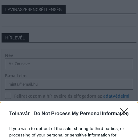
LAVINASZERENCSÉTLENSÉG
HÍRLEVÉL
Név
E-mail cím
Feliratkozom a hírlevélre és elfogadom az
adatvédelmi
szabályzatot!
Tolnavár -
Do Not Process My Personal Information
FELIRATKOZÁS
If you wish to opt-out of the sale, sharing to third parties, or
processing of your personal or sensitive information for