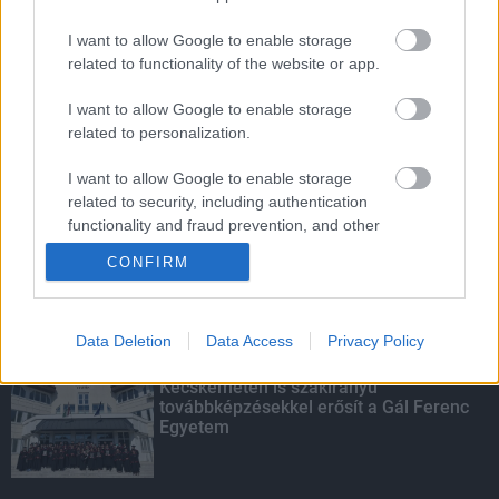
I want to allow Google to enable storage
related to functionality of the website or app.
Indul a diákok pénzügyi ismereteit
erősítő Pénz7 programsorozat
I want to allow Google to enable storage
related to personalization.
I want to allow Google to enable storage
Budapest-Pécs, Budapest-Szolnok:
related to security, including authentication
gyorsabb és biztonságosabb lett a vasút
functionality and fraud prevention, and other
user protection.
CONFIRM
KIEMELT
Data Deletion
Data Access
Privacy Policy
Kecskeméten is szakirányú
továbbképzésekkel erősít a Gál Ferenc
Egyetem