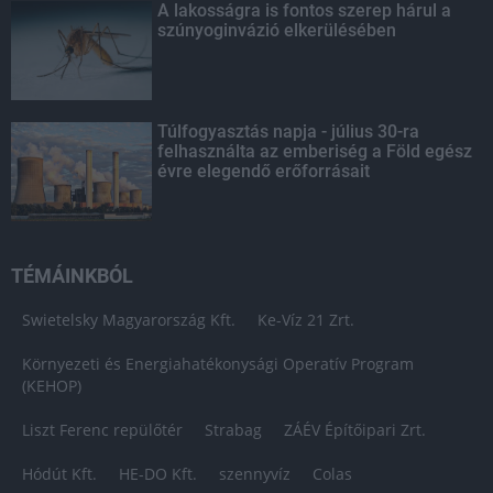
A lakosságra is fontos szerep hárul a
szúnyoginvázió elkerülésében
Túlfogyasztás napja - július 30-ra
felhasználta az emberiség a Föld egész
évre elegendő erőforrásait
TÉMÁINKBÓL
Swietelsky Magyarország Kft.
Ke-Víz 21 Zrt.
Környezeti és Energiahatékonysági Operatív Program
(KEHOP)
Liszt Ferenc repülőtér
Strabag
ZÁÉV Építőipari Zrt.
Hódút Kft.
HE-DO Kft.
szennyvíz
Colas