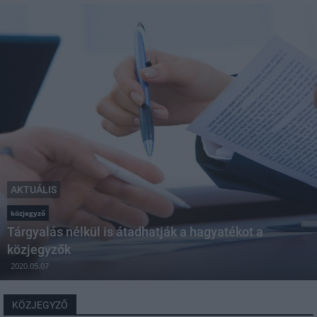
AKTUÁLIS
közjegyző
Tárgyalás nélkül is átadhatják a hagyatékot a
közjegyzők
2020.05.07
KÖZJEGYZŐ