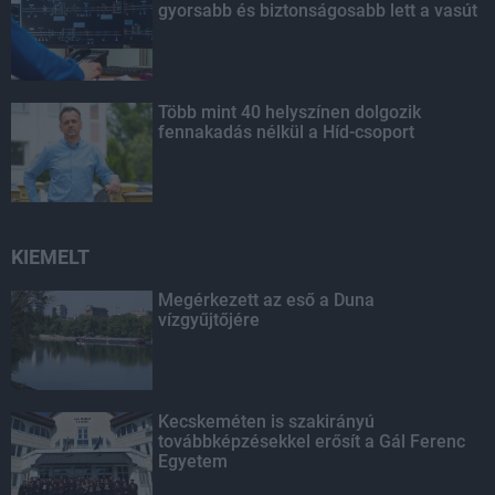
gyorsabb és biztonságosabb lett a vasút
Több mint 40 helyszínen dolgozik
fennakadás nélkül a Híd-csoport
KIEMELT
Megérkezett az eső a Duna
vízgyűjtőjére
Kecskeméten is szakirányú
továbbképzésekkel erősít a Gál Ferenc
Egyetem