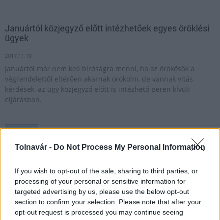
Januártól közjegyző előtt intézhetőek egyes öröklési
ügyek
2017.11.19
Januártól már nem kell bíróságra menni, ha az örökösök a
végrendelettől eltérően akarnak örökölni, de vannak vitás
kérdések, az ügy közjegyző előtt is intézhető peren kívüli
eljárásban.
1
Tolnavár -
Do Not Process My Personal Information
If you wish to opt-out of the sale, sharing to third parties, or
HÍRLEVÉL
processing of your personal or sensitive information for
targeted advertising by us, please use the below opt-out
Név
section to confirm your selection. Please note that after your
opt-out request is processed you may continue seeing