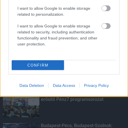
közleményében a WWF Magyarország.
I want to allow Google to enable storage
related to personalization.
HIRDETÉS
I want to allow Google to enable storage
related to security, including authentication
HIRDETÉS
functionality and fraud prevention, and other
user protection.
HIRDETÉS
CONFIRM
LEGOLVASOTTABB
Data Deletion
Data Access
Privacy Policy
Indul a diákok pénzügyi ismereteit
erősítő Pénz7 programsorozat
Budapest-Pécs, Budapest-Szolnok: