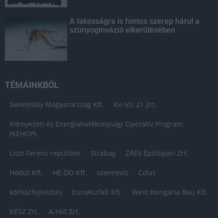
A lakosságra is fontos szerep hárul a
szúnyoginvázió elkerülésében
TÉMÁINKBÓL
Swietelsky Magyarország Kft.
Ke-Víz 21 Zrt.
Környezeti és Energiahatékonysági Operatív Program
(KEHOP)
Liszt Ferenc repülőtér
Strabag
ZÁÉV Építőipari Zrt.
Hódút Kft.
HE-DO Kft.
szennyvíz
Colas
kórházfejlesztés
EuroAszfalt Kft.
West Hungária Bau Kft.
KÉSZ Zrt.
A-Híd Zrt.