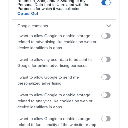
Retention, Sale, and/or Sharing of my
Kecskeméten is szakirányú továbbképzésekkel erősít a Gál
Personal Data that Is Unrelated with the
Ferenc Egyetem
Purposes for which it was collected.
Kiemelt fontosságú a Gál Ferenc Egyetem számára a jövőbe
Opted Out
mutató szakmai felkészültség átadása, a folyamatos szakmai
fejlődés támogatása.
Google consents
I want to allow Google to enable storage
Országos hírek
related to advertising like cookies on web or
device identifiers in apps.
A lakosságra is fontos szerep hárul a szúnyoginvázió
elkerülésében
Folytatódik a szúnyogírtás szerte az országban. Az ázsiai
I want to allow my user data to be sent to
tigrisszúnyog a vízhiány ellenére is talál szaporodási helyet a
Google for online advertising purposes.
vödrökben, gyermekjátékokban.
I want to allow Google to send me
personalized advertising.
Országos hírek
Túlfogyasztás napja - július 30-ra felhasználta az
I want to allow Google to enable storage
emberiség a Föld egész évre elegendő erőforrásait
related to analytics like cookies on web or
Ma van idén a túlfogyasztás világnapja: az emberiség eddigre
device identifiers in apps.
használta fel mindazokat a természeti erőforrásokat, amelyeket
bolygónk egy év alatt képes megújítani. Ettől a naptól kezdve
I want to allow Google to enable storage
ökológiai értelemben már „hitelből élünk” – hívta fel a figyelmet
related to functionality of the website or app.