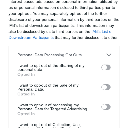
interest-based ads based on personal information utilized by
E-mail cím
us or personal information disclosed to third parties prior to
your opt-out. You may separately opt-out of the further
disclosure of your personal information by third parties on the
IAB’s list of downstream participants. This information may
Feliratkozom a hírlevélre és elfogadom az
adatvédelmi
also be disclosed by us to third parties on the
IAB’s List of
szabályzatot!
Downstream Participants
that may further disclose it to other
third parties.
FELIRATKOZÁS
Please note that this website/app uses one or more Google
Personal Data Processing Opt Outs
services and may gather and store information including but
not limited to your visit or usage behaviour. You may click to
I want to opt-out of the Sharing of my
LEGFRISSEBB
personal data.
grant or deny consent to Google and its third-party tags to
Opted In
use your data for below specified purposes in below Google
Országos hírek
consent section.
I want to opt-out of the Sale of my
Megérkezett az eső a Duna vízgyűjtőjére
Personal Data.
Opted In
Megérkezett a rég várt eső a Duna vízgyűjtőjére, a folyó
magyarországi szakaszán azonban továbbra is csak pár
I want to opt-out of processing my
centiméteres vízszintváltozások jellemzőek.
Personal Data for Targeted Advertising.
Opted In
Országos hírek
I want to opt-out of Collection, Use,