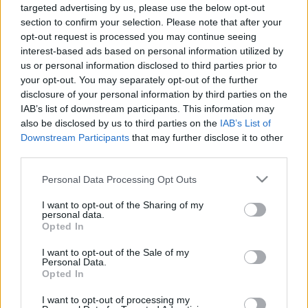
LEGFRISSEBB
targeted advertising by us, please use the below opt-out
section to confirm your selection. Please note that after your
opt-out request is processed you may continue seeing
interest-based ads based on personal information utilized by
Országos hírek
us or personal information disclosed to third parties prior to
MEGÉRKEZETT AZ ESŐ A DUNA VÍZGYŰJTŐJÉRE
your opt-out. You may separately opt-out of the further
disclosure of your personal information by third parties on the
IAB’s list of downstream participants. This information may
Országos hírek
also be disclosed by us to third parties on the
IAB’s List of
Kecskeméten is szakirányú továbbképzésekkel erősít a Gál
Downstream Participants
that may further disclose it to other
Ferenc Egyetem
third parties.
Kiemelt fontosságú a Gál Ferenc Egyetem számára a jövőbe
mutató szakmai felkészültség átadása, a folyamatos szakmai
Please note that this website/app uses one or more Google
Personal Data Processing Opt Outs
fejlődés támogatása.
services and may gather and store information including but
not limited to your visit or usage behaviour. You may click to
I want to opt-out of the Sharing of my
personal data.
grant or deny consent to Google and its third-party tags to
Opted In
use your data for below specified purposes in below Google
Országos hírek
consent section.
A LAKOSSÁGRA IS FONTOS SZEREP HÁRUL A
I want to opt-out of the Sale of my
Personal Data.
SZÚNYOGINVÁZIÓ ELKERÜLÉSÉBEN
Opted In
I want to opt-out of processing my