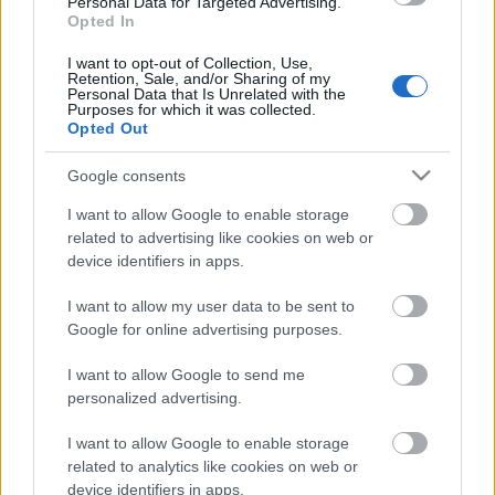
Personal Data for Targeted Advertising.
Országos hírek
WWF
vízgazdálkodás
Opted In
Túlfogyasztás napja - július 30-ra
felhasználta az emberiség a Föld egész
I want to opt-out of Collection, Use,
évre elegendő erőforrásait
Retention, Sale, and/or Sharing of my
Personal Data that Is Unrelated with the
Purposes for which it was collected.
Opted Out
HIRDETÉS
Google consents
I want to allow Google to enable storage
HIRDETÉS
related to advertising like cookies on web or
device identifiers in apps.
HIRDETÉS
I want to allow my user data to be sent to
Google for online advertising purposes.
I want to allow Google to send me
personalized advertising.
LEGOLVASOTTABB
I want to allow Google to enable storage
Indul a diákok pénzügyi ismereteit
related to analytics like cookies on web or
erősítő Pénz7 programsorozat
device identifiers in apps.