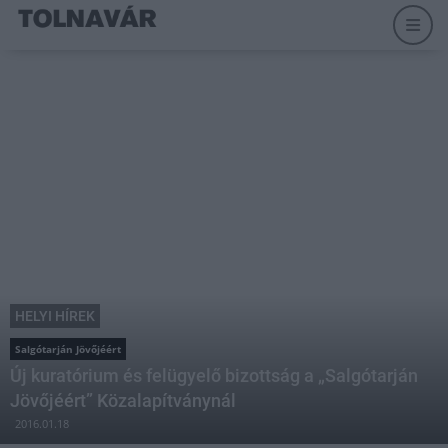
HELYI HÍREK
Salgótarján Jövőjéért
Új kuratórium és felügyelő bizottság a „Salgótarján
Jövőjéért” Közalapítványnál
2016.01.18