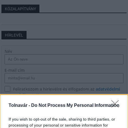
KÖZALAPÍTVÁNY
HÍRLEVÉL
Név
E-mail cím
Feliratkozom a hírlevélre és elfogadom az
adatvédelmi
szabályzatot!
Tolnavár -
Do Not Process My Personal Information
FELIRATKOZÁS
If you wish to opt-out of the sale, sharing to third parties, or
processing of your personal or sensitive information for