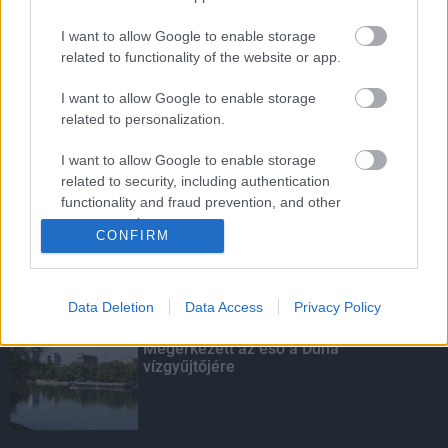
I want to allow Google to enable storage
related to functionality of the website or app.
Budapest-Pécs, Budapest-Szolnok:
gyorsabb és biztonságosabb lett a vasút
I want to allow Google to enable storage
related to personalization.
I want to allow Google to enable storage
Amire többmillióan vártunk: szombattól
related to security, including authentication
másodfokúra csökken a riasztás
functionality and fraud prevention, and other
user protection.
CONFIRM
Data Deletion
Data Access
Privacy Policy
KIEMELT
Megérkezett az eső a Duna
vízgyűjtőjére