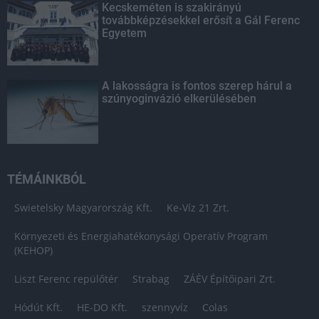
Kecskeméten is szakirányú
továbbképzésekkel erősít a Gál Ferenc
Egyetem
A lakosságra is fontos szerep hárul a
szúnyoginvázió elkerülésében
TÉMÁINKBÓL
Swietelsky Magyarország Kft.
Ke-Víz 21 Zrt.
Környezeti és Energiahatékonysági Operatív Program
(KEHOP)
Liszt Ferenc repülőtér
Strabag
ZÁÉV Építőipari Zrt.
Hódút Kft.
HE-DO Kft.
szennyvíz
Colas