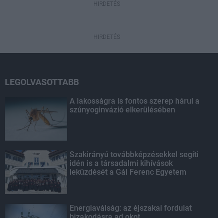
HIRDETÉS
HIRDETÉS
LEGOLVASOTTABB
A lakosságra is fontos szerep hárul a
szúnyoginvázió elkerülésében
Szakirányú továbbképzésekkel segíti
idén is a társadalmi kihívások
leküzdését a Gál Ferenc Egyetem
Energiaválság: az éjszakai fordulat
bizakodásra ad okot