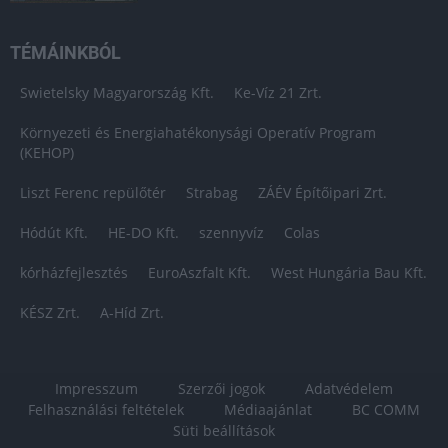
TÉMÁINKBÓL
Swietelsky Magyarország Kft.
Ke-Víz 21 Zrt.
Környezeti és Energiahatékonysági Operatív Program
(KEHOP)
Liszt Ferenc repülőtér
Strabag
ZÁÉV Építőipari Zrt.
Hódút Kft.
HE-DO Kft.
szennyvíz
Colas
kórházfejlesztés
EuroAszfalt Kft.
West Hungária Bau Kft.
KÉSZ Zrt.
A-Híd Zrt.
Impresszum
Szerzői jogok
Adatvédelem
Felhasználási feltételek
Médiaajánlat
BC COMM
Süti beállítások