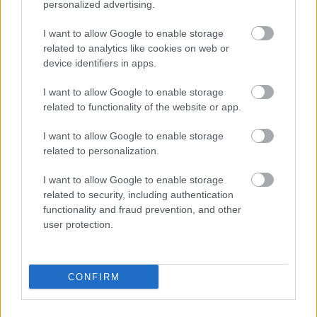
personalized advertising.
I want to allow Google to enable storage
E-mail cím
related to analytics like cookies on web or
device identifiers in apps.
Feliratkozom a hírlevélre és elfogadom az
adatvédelmi
I want to allow Google to enable storage
szabályzatot!
related to functionality of the website or app.
FELIRATKOZÁS
I want to allow Google to enable storage
related to personalization.
I want to allow Google to enable storage
LEGFRISSEBB
related to security, including authentication
functionality and fraud prevention, and other
Országos hírek
user protection.
SZAKIRÁNYÚ TOVÁBBKÉPZÉSEKKEL SEGÍTI
IDÉN IS A TÁRSADALMI KIHÍVÁSOK
LEKÜZDÉSÉT A GÁL FERENC EGYETEM
CONFIRM
Országos hírek