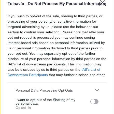
Tolnavár -
Do Not Process My Personal Information
If you wish to opt-out of the sale, sharing to third parties, or
processing of your personal or sensitive information for
targeted advertising by us, please use the below opt-out
section to confirm your selection. Please note that after your
opt-out request is processed you may continue seeing
interest-based ads based on personal information utilized by
A költő vallja, hogy az általa felírt versek segítenek a
us or personal information disclosed to third parties prior to
pácienseknek a stressz és a fáradtság leküzdésében, de a
your opt-out. You may separately opt-out of the further
megtört szíveket is gyógyítják.
disclosure of your personal information by third parties on the
IAB’s list of downstream participants. This information may
also be disclosed by us to third parties on the
IAB’s List of
Több mint harminc prózai és zenei előadó jelentkezett
Downstream Participants
that may further disclose it to other
erre a szekszárdi irodalmi találkozóra
third parties.
Please note that this website/app uses one or more Google
2023.11.24
Personal Data Processing Opt Outs
services and may gather and store information including but
Helyi hírek
not limited to your visit or usage behaviour. You may click to
I want to opt-out of the Sharing of my
personal data.
grant or deny consent to Google and its third-party tags to
Opted In
use your data for below specified purposes in below Google