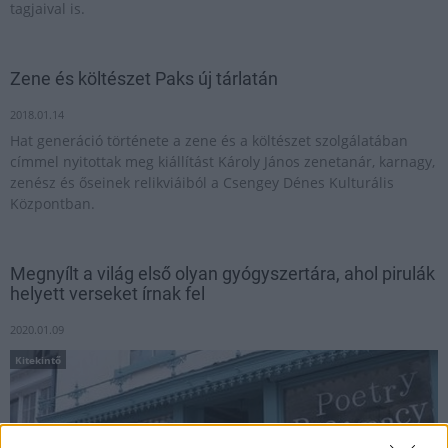
tagjaival is.
Zene és költészet Paks új tárlatán
2018.01.14
Hat generáció története a zene és a költészet szolgálatában
címmel nyitottak meg kiállítást Károly János zenetanár, karnagy,
zenész és őseinek relikviáiból a Csengey Dénes Kulturális
Központban.
Megnyílt a világ első olyan gyógyszertára, ahol pirulák
helyett verseket írnak fel
2020.01.09
Kitekintő