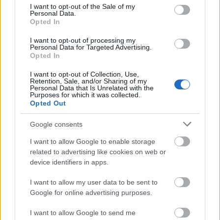
consent section.
I want to opt-out of the Sale of my
Personal Data.
Opted In
I want to opt-out of processing my
Personal Data for Targeted Advertising.
Opted In
I want to opt-out of Collection, Use,
Retention, Sale, and/or Sharing of my
Personal Data that Is Unrelated with the
Purposes for which it was collected.
A Kárpát-medencei Baka István vers-, énekeltvers- és
Opted Out
prózamondó találkozót a hétvégén rendezik.
Google consents
I want to allow Google to enable storage
1
related to advertising like cookies on web or
device identifiers in apps.
I want to allow my user data to be sent to
HÍRLEVÉL
Google for online advertising purposes.
Név
I want to allow Google to send me