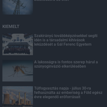
KIEMELT
Szakirányú továbbképzésekkel segíti
idén is a társadalmi kihívások
leküzdését a Gál Ferenc Egyetem
A lakosságra is fontos szerep hárul a
szúnyoginvázió elkerülésében
Túlfogyasztás napja - július 30-ra
felhasználta az emberiség a Föld egész
évre elegendő erőforrásait