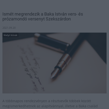
Ismét megrendezik a Baka István vers- és
prózamondó versenyt Szekszárdon
2021.09.20
Helyi hírek
A többnapos rendezvényen a résztvevők többek között
megismerkedhetnek az alapítvánnyal, illetve a Baka család