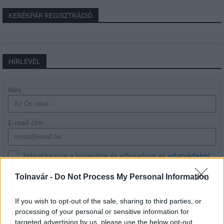
KERÉKPÁR REGISZTRÁCIÓ
HÍRLEVÉL
Név
E-mail cím
Feliratkozom a hírlevélre és elfogadom az
adatvédelmi
szabályzatot!
Tolnavár -
Do Not Process My Personal Information
FELIRATKOZÁS
If you wish to opt-out of the sale, sharing to third parties, or
processing of your personal or sensitive information for
targeted advertising by us, please use the below opt-out