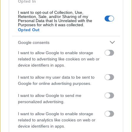
TÚLFOGYASZTÁS NAPJA - JÚLIUS 30-RA
Opted In
FELHASZNÁLTA AZ EMBERISÉG A FÖLD EGÉSZ
ÉVRE ELEGENDŐ ERŐFORRÁSAIT
I want to opt-out of Collection, Use,
Retention, Sale, and/or Sharing of my
Personal Data that Is Unrelated with the
Purposes for which it was collected.
HIRDETÉS
Opted Out
Google consents
HIRDETÉS
I want to allow Google to enable storage
related to advertising like cookies on web or
device identifiers in apps.
HIRDETÉS
I want to allow my user data to be sent to
Google for online advertising purposes.
LEGOLVASOTTABB
I want to allow Google to send me
personalized advertising.
Indul a diákok pénzügyi ismereteit
erősítő Pénz7 programsorozat
I want to allow Google to enable storage
related to analytics like cookies on web or
device identifiers in apps.