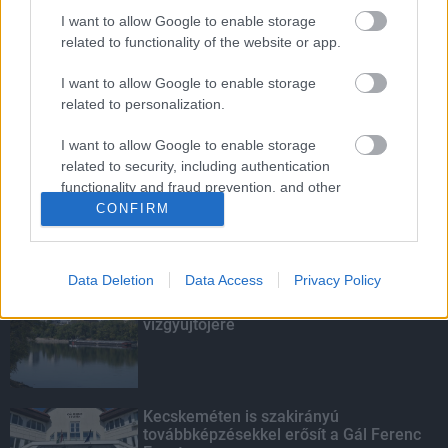
I want to allow Google to enable storage
Energiaválság: az éjszakai fordulat
related to functionality of the website or app.
bizakodásra ad okot
I want to allow Google to enable storage
related to personalization.
Budapest-Pécs, Budapest-Szolnok:
I want to allow Google to enable storage
gyorsabb és biztonságosabb lett a vasút
related to security, including authentication
functionality and fraud prevention, and other
user protection.
CONFIRM
KIEMELT
Data Deletion
Data Access
Privacy Policy
Megérkezett az eső a Duna
vízgyűjtőjére
Kecskeméten is szakirányú
továbbképzésekkel erősít a Gál Ferenc