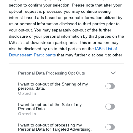
LEGFRISSEBB
section to confirm your selection. Please note that after your
opt-out request is processed you may continue seeing
Országos hírek
interest-based ads based on personal information utilized by
MEGÉRKEZETT AZ ESŐ A DUNA
us or personal information disclosed to third parties prior to
VÍZGYŰJTŐJÉRE
your opt-out. You may separately opt-out of the further
disclosure of your personal information by third parties on the
IAB’s list of downstream participants. This information may
also be disclosed by us to third parties on the
IAB’s List of
Országos hírek
Downstream Participants
that may further disclose it to other
KECSKEMÉTEN IS SZAKIRÁNYÚ
third parties.
TOVÁBBKÉPZÉSEKKEL ERŐSÍT A GÁL FERENC
EGYETEM
Please note that this website/app uses one or more Google
Personal Data Processing Opt Outs
services and may gather and store information including but
not limited to your visit or usage behaviour. You may click to
I want to opt-out of the Sharing of my
personal data.
Országos hírek
grant or deny consent to Google and its third-party tags to
Opted In
A lakosságra is fontos szerep hárul a
use your data for below specified purposes in below Google
szúnyoginvázió elkerülésében
consent section.
I want to opt-out of the Sale of my
Personal Data.
Opted In
Országos hírek
I want to opt-out of processing my
Personal Data for Targeted Advertising.