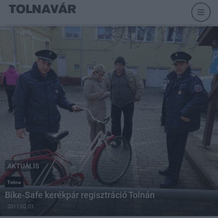
AKTUÁLIS
Tolna
Bike-Safe kerékpár regisztráció Tolnán
2017.02.03