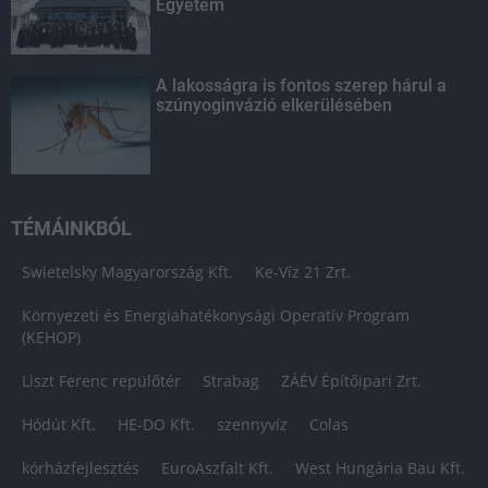
Egyetem
A lakosságra is fontos szerep hárul a
szúnyoginvázió elkerülésében
TÉMÁINKBÓL
Swietelsky Magyarország Kft.
Ke-Víz 21 Zrt.
Környezeti és Energiahatékonysági Operatív Program
(KEHOP)
Liszt Ferenc repülőtér
Strabag
ZÁÉV Építőipari Zrt.
Hódút Kft.
HE-DO Kft.
szennyvíz
Colas
kórházfejlesztés
EuroAszfalt Kft.
West Hungária Bau Kft.