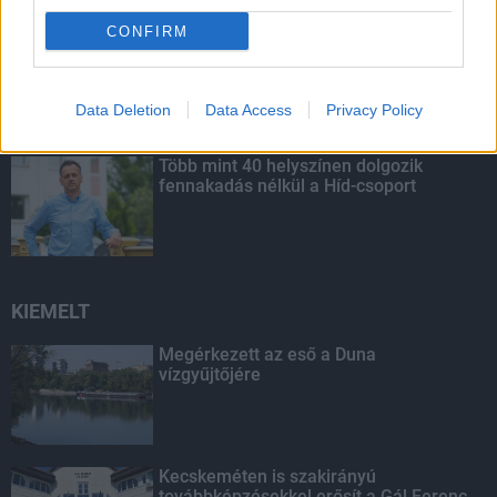
CONFIRM
Budapest-Pécs, Budapest-Szolnok:
gyorsabb és biztonságosabb lett a vasút
Data Deletion
Data Access
Privacy Policy
Több mint 40 helyszínen dolgozik
fennakadás nélkül a Híd-csoport
KIEMELT
Megérkezett az eső a Duna
vízgyűjtőjére
Kecskeméten is szakirányú
továbbképzésekkel erősít a Gál Ferenc