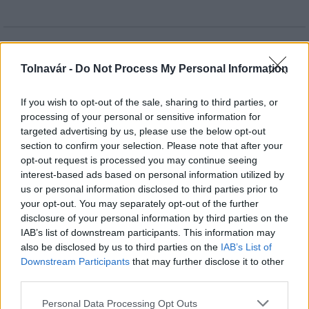
HÍRLEVÉL
Tolnavár -
Do Not Process My Personal Information
Név
If you wish to opt-out of the sale, sharing to third parties, or
processing of your personal or sensitive information for
targeted advertising by us, please use the below opt-out
E-mail cím
section to confirm your selection. Please note that after your
opt-out request is processed you may continue seeing
interest-based ads based on personal information utilized by
Feliratkozom a hírlevélre és elfogadom az
adatvédelmi
us or personal information disclosed to third parties prior to
szabályzatot!
your opt-out. You may separately opt-out of the further
disclosure of your personal information by third parties on the
FELIRATKOZÁS
IAB’s list of downstream participants. This information may
also be disclosed by us to third parties on the
IAB’s List of
Downstream Participants
that may further disclose it to other
third parties.
LEGFRISSEBB
Please note that this website/app uses one or more Google
Personal Data Processing Opt Outs