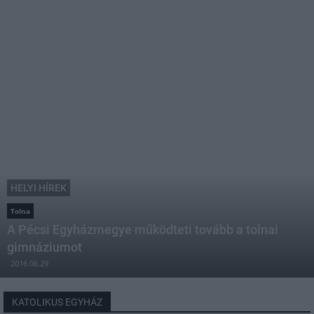
HELYI HÍREK
Tolna
A Pécsi Egyházmegye működteti tovább a tolnai
gimnáziumot
2016.06.29
KATOLIKUS EGYHÁZ