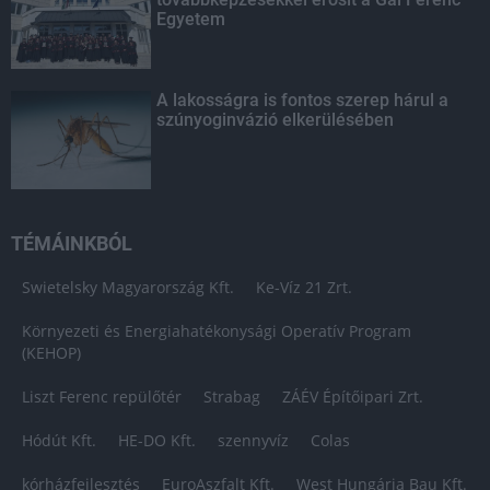
Egyetem
A lakosságra is fontos szerep hárul a
szúnyoginvázió elkerülésében
TÉMÁINKBÓL
Swietelsky Magyarország Kft.
Ke-Víz 21 Zrt.
Környezeti és Energiahatékonysági Operatív Program
(KEHOP)
Liszt Ferenc repülőtér
Strabag
ZÁÉV Építőipari Zrt.
Hódút Kft.
HE-DO Kft.
szennyvíz
Colas
kórházfejlesztés
EuroAszfalt Kft.
West Hungária Bau Kft.