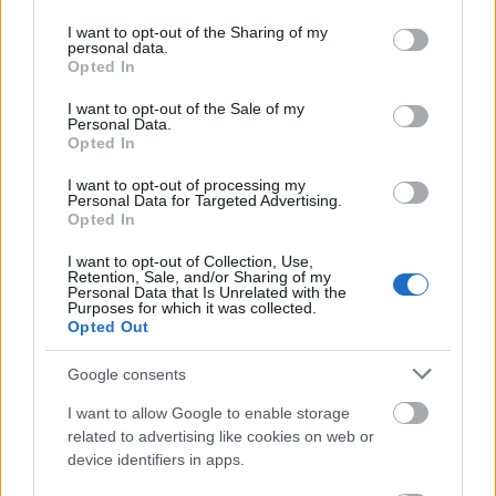
services and may gather and store information including but
Országos hírek
not limited to your visit or usage behaviour. You may click to
I want to opt-out of the Sharing of my
Megérkezett az eső a Duna vízgyűjtőjére
personal data.
grant or deny consent to Google and its third-party tags to
Megérkezett a rég várt eső a Duna vízgyűjtőjére, a folyó
Opted In
use your data for below specified purposes in below Google
magyarországi szakaszán azonban továbbra is csak pár
consent section.
centiméteres vízszintváltozások jellemzőek.
I want to opt-out of the Sale of my
Personal Data.
Opted In
I want to opt-out of processing my
Országos hírek
Personal Data for Targeted Advertising.
KECSKEMÉTEN IS SZAKIRÁNYÚ
Opted In
TOVÁBBKÉPZÉSEKKEL ERŐSÍT A GÁL FERENC
EGYETEM
I want to opt-out of Collection, Use,
Retention, Sale, and/or Sharing of my
Personal Data that Is Unrelated with the
Purposes for which it was collected.
Opted Out
Országos hírek
szúnyogirtás
szúnyog
A lakosságra is fontos szerep hárul a
Google consents
szúnyoginvázió elkerülésében
I want to allow Google to enable storage
related to advertising like cookies on web or
device identifiers in apps.
Országos hírek