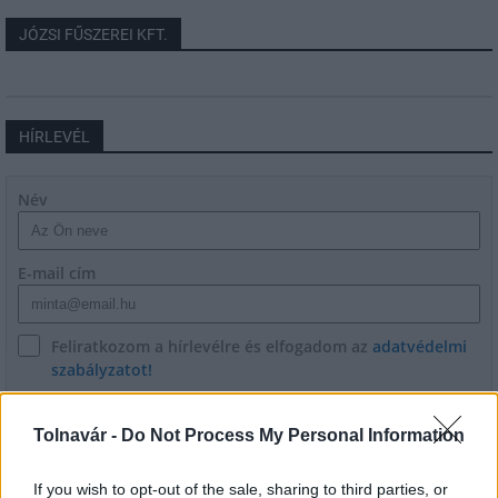
JÓZSI FŰSZEREI KFT.
HÍRLEVÉL
Név
E-mail cím
Feliratkozom a hírlevélre és elfogadom az
adatvédelmi
szabályzatot!
FELIRATKOZÁS
Tolnavár -
Do Not Process My Personal Information
If you wish to opt-out of the sale, sharing to third parties, or