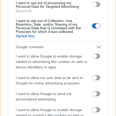
I want to opt-out of processing my
Túlfogyasztás napja - július 30-ra felhasználta az
Personal Data for Targeted Advertising.
emberiség a Föld egész évre elegendő erőforrásait
Opted In
Ma van idén a túlfogyasztás világnapja: az emberiség eddigre
I want to opt-out of Collection, Use,
használta fel mindazokat a természeti erőforrásokat, amelyeket
Retention, Sale, and/or Sharing of my
bolygónk egy év alatt képes megújítani. Ettől a naptól kezdve
Personal Data that Is Unrelated with the
Purposes for which it was collected.
ökológiai értelemben már „hitelből élünk” – hívta fel a figyelmet
Opted Out
közleményében a WWF Magyarország.
Google consents
HIRDETÉS
I want to allow Google to enable storage
related to advertising like cookies on web or
device identifiers in apps.
HIRDETÉS
I want to allow my user data to be sent to
Google for online advertising purposes.
HIRDETÉS
I want to allow Google to send me
personalized advertising.
I want to allow Google to enable storage
LEGOLVASOTTABB
related to analytics like cookies on web or