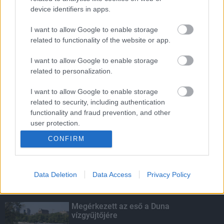
device identifiers in apps.
Indul a diákok pénzügyi ismereteit
erősítő Pénz7 programsorozat
I want to allow Google to enable storage
related to functionality of the website or app.
I want to allow Google to enable storage
Budapest-Pécs, Budapest-Szolnok:
related to personalization.
gyorsabb és biztonságosabb lett a vasút
I want to allow Google to enable storage
related to security, including authentication
functionality and fraud prevention, and other
Több mint 40 helyszínen dolgozik
user protection.
fennakadás nélkül a Híd-csoport
CONFIRM
Data Deletion
Data Access
Privacy Policy
KIEMELT
Megérkezett az eső a Duna
vízgyűjtőjére