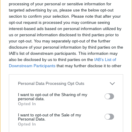
LEGFRISSEBB
processing of your personal or sensitive information for
targeted advertising by us, please use the below opt-out
section to confirm your selection. Please note that after your
Országos hírek
opt-out request is processed you may continue seeing
Megérkezett az eső a Duna vízgyűjtőjére
interest-based ads based on personal information utilized by
Megérkezett a rég várt eső a Duna vízgyűjtőjére, a folyó
us or personal information disclosed to third parties prior to
magyarországi szakaszán azonban továbbra is csak pár
your opt-out. You may separately opt-out of the further
centiméteres vízszintváltozások jellemzőek.
disclosure of your personal information by third parties on the
IAB’s list of downstream participants. This information may
also be disclosed by us to third parties on the
IAB’s List of
Országos hírek
oktatás
továbbképzés
Downstream Participants
that may further disclose it to other
Kecskeméten is szakirányú
third parties.
továbbképzésekkel erősít a Gál Ferenc
Egyetem
Please note that this website/app uses one or more Google
Personal Data Processing Opt Outs
services and may gather and store information including but
not limited to your visit or usage behaviour. You may click to
I want to opt-out of the Sharing of my
personal data.
grant or deny consent to Google and its third-party tags to
Országos hírek
Opted In
use your data for below specified purposes in below Google
A LAKOSSÁGRA IS FONTOS SZEREP HÁRUL A
SZÚNYOGINVÁZIÓ ELKERÜLÉSÉBEN
consent section.
I want to opt-out of the Sale of my
Personal Data.
Opted In
Országos hírek