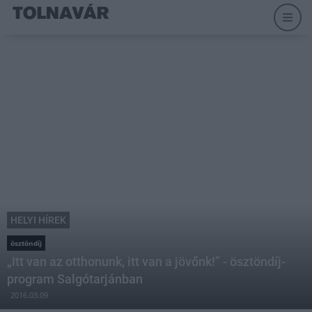
HELYI HÍREK
ösztöndíj
„Itt van az otthonunk, itt van a jövőnk!” - ösztöndíj-
program Salgótarjánban
2016.03.09