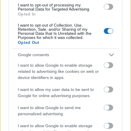
Országos hírek
I want to opt-out of processing my
Personal Data for Targeted Advertising.
Túlfogyasztás napja - július 30-ra felhasználta az
Opted In
emberiség a Föld egész évre elegendő erőforrásait
Ma van idén a túlfogyasztás világnapja: az emberiség eddigre
I want to opt-out of Collection, Use,
használta fel mindazokat a természeti erőforrásokat, amelyeket
Retention, Sale, and/or Sharing of my
Personal Data that Is Unrelated with the
bolygónk egy év alatt képes megújítani. Ettől a naptól kezdve
Purposes for which it was collected.
ökológiai értelemben már „hitelből élünk” – hívta fel a figyelmet
Opted Out
közleményében a WWF Magyarország.
Google consents
HIRDETÉS
I want to allow Google to enable storage
related to advertising like cookies on web or
device identifiers in apps.
HIRDETÉS
I want to allow my user data to be sent to
Google for online advertising purposes.
HIRDETÉS
I want to allow Google to send me
personalized advertising.
I want to allow Google to enable storage