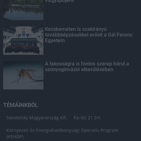
vízgyűjtőjére
Kecskeméten is szakirányú
továbbképzésekkel erősít a Gál Ferenc
Egyetem
A lakosságra is fontos szerep hárul a
szúnyoginvázió elkerülésében
TÉMÁINKBÓL
Swietelsky Magyarország Kft.
Ke-Víz 21 Zrt.
Környezeti és Energiahatékonysági Operatív Program
(KEHOP)