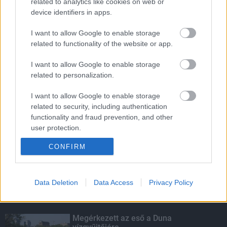
LEGOLVASOTTABB
related to analytics like cookies on web or
device identifiers in apps.
Indul a diákok pénzügyi ismereteit
erősítő Pénz7 programsorozat
I want to allow Google to enable storage
related to functionality of the website or app.
I want to allow Google to enable storage
related to personalization.
Budapest-Pécs, Budapest-Szolnok:
gyorsabb és biztonságosabb lett a vasút
I want to allow Google to enable storage
related to security, including authentication
functionality and fraud prevention, and other
user protection.
Több mint 40 helyszínen dolgozik
fennakadás nélkül a Híd-csoport
CONFIRM
Data Deletion
Data Access
Privacy Policy
KIEMELT
Megérkezett az eső a Duna