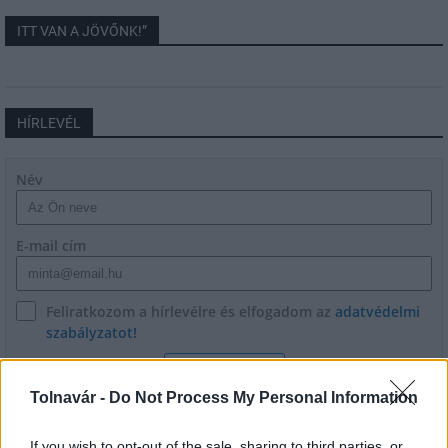
ITT VAN A JÖVŐNK!”
HÍRLEVÉL
Név
E-mail cím
Feliratkozom a hírlevélre és elfogadom az
adatvédelmi
szabályzatot!
FELIRATKOZÁS
Tolnavár -
Do Not Process My Personal Information
If you wish to opt-out of the sale, sharing to third parties, or