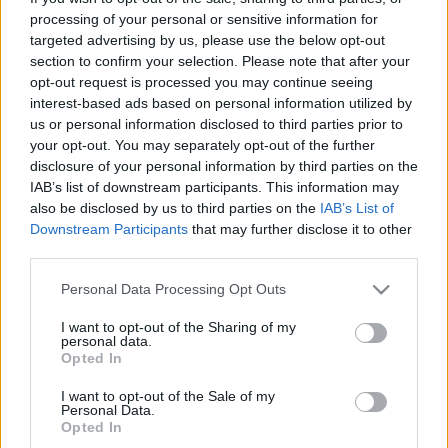
LEGFRISSEBB
processing of your personal or sensitive information for
targeted advertising by us, please use the below opt-out
section to confirm your selection. Please note that after your
Országos hírek
opt-out request is processed you may continue seeing
MEGÉRKEZETT AZ ESŐ A DUNA VÍZGYŰJTŐJÉRE
interest-based ads based on personal information utilized by
us or personal information disclosed to third parties prior to
your opt-out. You may separately opt-out of the further
disclosure of your personal information by third parties on the
Országos hírek
oktatás
továbbképzés
IAB’s list of downstream participants. This information may
Kecskeméten is szakirányú
also be disclosed by us to third parties on the
IAB’s List of
továbbképzésekkel erősít a Gál Ferenc
Egyetem
Downstream Participants
that may further disclose it to other
third parties.
Please note that this website/app uses one or more Google
Personal Data Processing Opt Outs
Országos hírek
services and may gather and store information including but
not limited to your visit or usage behaviour. You may click to
I want to opt-out of the Sharing of my
A lakosságra is fontos szerep hárul a szúnyoginvázió
personal data.
elkerülésében
grant or deny consent to Google and its third-party tags to
Opted In
Folytatódik a szúnyogírtás szerte az országban. Az ázsiai
use your data for below specified purposes in below Google
tigrisszúnyog a vízhiány ellenére is talál szaporodási helyet a
consent section.
I want to opt-out of the Sale of my
vödrökben, gyermekjátékokban.
Personal Data.
Opted In