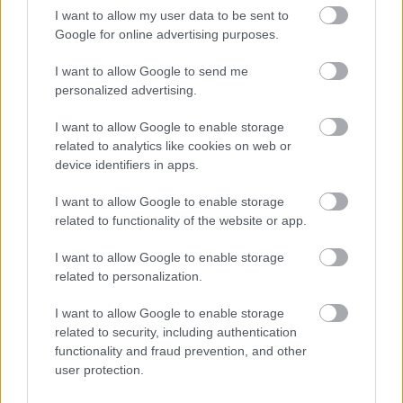
Országos hírek
I want to allow my user data to be sent to
TÚLFOGYASZTÁS NAPJA - JÚLIUS 30-RA
Google for online advertising purposes.
FELHASZNÁLTA AZ EMBERISÉG A FÖLD EGÉSZ
ÉVRE ELEGENDŐ ERŐFORRÁSAIT
I want to allow Google to send me
personalized advertising.
HIRDETÉS
I want to allow Google to enable storage
related to analytics like cookies on web or
device identifiers in apps.
HIRDETÉS
I want to allow Google to enable storage
related to functionality of the website or app.
HIRDETÉS
I want to allow Google to enable storage
related to personalization.
I want to allow Google to enable storage
LEGOLVASOTTABB
related to security, including authentication
functionality and fraud prevention, and other
Felújított üzletet nyitott Szekszárdon az
user protection.
Auchan