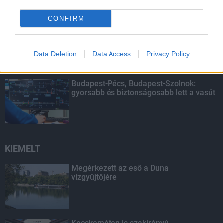
CONFIRM
Indul a diákok pénzügyi ismereteit
erősítő Pénz7 programsorozat
Data Deletion
Data Access
Privacy Policy
Budapest-Pécs, Budapest-Szolnok:
gyorsabb és biztonságosabb lett a vasút
KIEMELT
Megérkezett az eső a Duna
vízgyűjtőjére
Kecskeméten is szakirányú