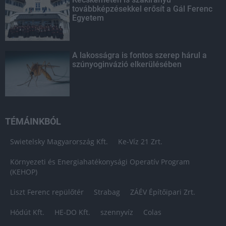
továbbképzésekkel erősít a Gál Ferenc
Egyetem
A lakosságra is fontos szerep hárul a
szúnyoginvázió elkerülésében
TÉMÁINKBÓL
Swietelsky Magyarország Kft.
Ke-Víz 21 Zrt.
Környezeti és Energiahatékonysági Operatív Program
(KEHOP)
Liszt Ferenc repülőtér
Strabag
ZÁÉV Építőipari Zrt.
Hódút Kft.
HE-DO Kft.
szennyvíz
Colas