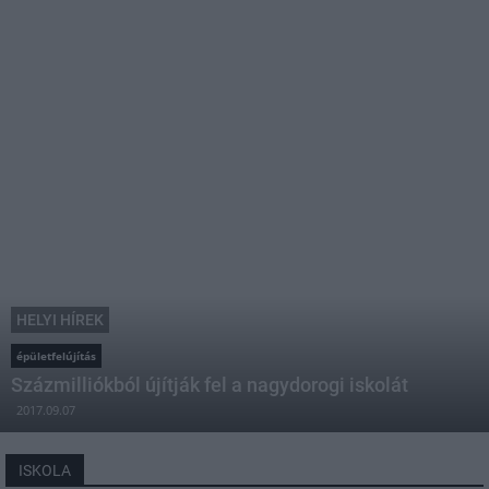
HELYI HÍREK
épületfelújítás
Százmilliókból újítják fel a nagydorogi iskolát
2017.09.07
ISKOLA