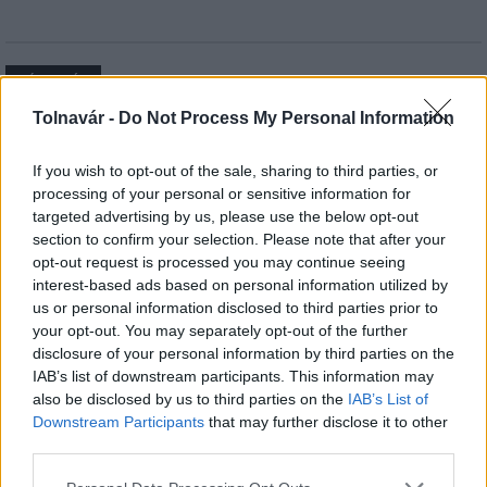
HÍRLEVÉL
Tolnavár -
Do Not Process My Personal Information
Név
If you wish to opt-out of the sale, sharing to third parties, or
processing of your personal or sensitive information for
E-mail cím
targeted advertising by us, please use the below opt-out
section to confirm your selection. Please note that after your
opt-out request is processed you may continue seeing
interest-based ads based on personal information utilized by
Feliratkozom a hírlevélre és elfogadom az
adatvédelmi
us or personal information disclosed to third parties prior to
szabályzatot!
your opt-out. You may separately opt-out of the further
FELIRATKOZÁS
disclosure of your personal information by third parties on the
IAB’s list of downstream participants. This information may
also be disclosed by us to third parties on the
IAB’s List of
Downstream Participants
that may further disclose it to other
third parties.
LEGFRISSEBB
Please note that this website/app uses one or more Google