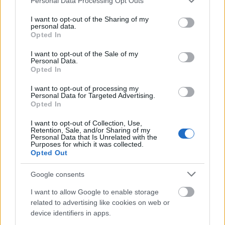
Personal Data Processing Opt Outs
Országos hírek
services and may gather and store information including but
Megérkezett az eső a Duna vízgyűjtőjére
not limited to your visit or usage behaviour. You may click to
I want to opt-out of the Sharing of my
personal data.
Megérkezett a rég várt eső a Duna vízgyűjtőjére, a folyó
grant or deny consent to Google and its third-party tags to
Opted In
magyarországi szakaszán azonban továbbra is csak pár
use your data for below specified purposes in below Google
centiméteres vízszintváltozások jellemzőek.
consent section.
I want to opt-out of the Sale of my
Personal Data.
Opted In
Országos hírek
I want to opt-out of processing my
Kecskeméten is szakirányú továbbképzésekkel erősít a Gál
Personal Data for Targeted Advertising.
Ferenc Egyetem
Opted In
Kiemelt fontosságú a Gál Ferenc Egyetem számára a jövőbe
mutató szakmai felkészültség átadása, a folyamatos szakmai
I want to opt-out of Collection, Use,
fejlődés támogatása.
Retention, Sale, and/or Sharing of my
Personal Data that Is Unrelated with the
Purposes for which it was collected.
Opted Out
Országos hírek
Google consents
A LAKOSSÁGRA IS FONTOS SZEREP HÁRUL A
SZÚNYOGINVÁZIÓ ELKERÜLÉSÉBEN
I want to allow Google to enable storage
related to advertising like cookies on web or
device identifiers in apps.