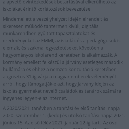
alapvető óvintézkedések betartásával elkerülhető az
iskolákat érintő korlátozások bevezetése.
Mindemellett a veszélyhelyzet idején elrendelt és
sikeresen működő tantermen kívüli, digitális
munkarendben gyűjtött tapasztalatokat és
eredményeket az EMMI, az iskolák és a pedagógusok is
elemzik, és szakmai egyeztetéseket követően a
hagyományos iskolarend keretében is alkalmazzák. A
kormány emellett felkészül a járvány esetleges második
hullámára és ehhez a nemzeti konzultáció keretében
augusztus 31-ig várja a magyar emberek véleményét
arról, hogy támogatják-e azt, hogy járvány idején az
iskolás gyermeket nevelő családok és tanárok számára
ingyenes legyen-e az internet.
A 2020/2021. tanévben a tanítási év első tanítási napja
2020. szeptember 1. (kedd) és utolsó tanítási napja 2021.
június 15. Az első félév 2021. január 22-ig tart. Az őszi