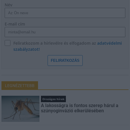
Név
E-mail cím
Feliratkozom a hírlevélre és elfogadom az
adatvédelmi
szabályzatot!
FELIRATKOZÁS
LEGNÉZETTEBB
Országos hírek
A lakosságra is fontos szerep hárul a
szúnyoginvázió elkerülésében