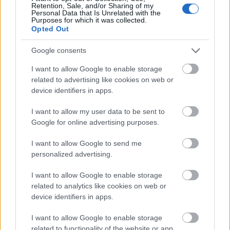
Retention, Sale, and/or Sharing of my
Personal Data that Is Unrelated with the
Purposes for which it was collected.
Opted Out
Google consents
I want to allow Google to enable storage
related to advertising like cookies on web or
Mohács
Épkar Zrt.
Aktív Kft.
VivaPalazzo Zrt.
device identifiers in apps.
Épített öröksége megújításával is készül Mohács a
I want to allow my user data to be sent to
csata ötszázadik évfordulójára
Google for online advertising purposes.
Új kápolna, kiállítótér épült a mohácsi csata emlékhelyén. A
városban is számos beruházás készült el vagy közeledik a
I want to allow Google to send me
befejezéshez. Új parkolóház létesül, megújul a városháza és a
personalized advertising.
Széchenyi tér is.
I want to allow Google to enable storage
related to analytics like cookies on web or
A tengerfenék alatt négy óriáskábellel
device identifiers in apps.
kötik össze Spanyolország és
Franciaország villamosenergia-
hálózatát
I want to allow Google to enable storage
related to functionality of the website or app.