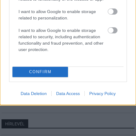
Még több zöld, még több virág és új
I want to allow Google to enable storage
játszótér Debrecen egyik legfontosabb
related to personalization.
terén
I want to allow Google to enable storage
related to security, including authentication
Fából épül Budakeszi új óvodája
functionality and fraud prevention, and other
user protection.
CONFIRM
Gyárleállításokkal és átszervezett
termeléssel tehermentesíti a
villamosenergia-rendszert a STRABAG
Data Deletion
Data Access
Privacy Policy
HÍRLEVÉL