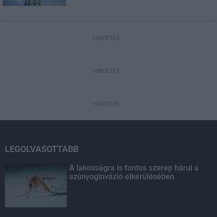
HIRDETÉS
HIRDETÉS
HIRDETÉS
LEGOLVASOTTABB
A lakosságra is fontos szerep hárul a
szúnyoginvázió elkerülésében