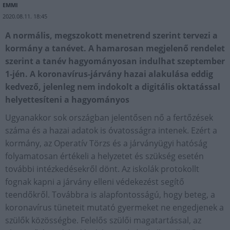
EMMI
2020.08.11. 18:45
A normális, megszokott menetrend szerint tervezi a
kormány a tanévet. A hamarosan megjelenő rendelet
szerint a tanév hagyományosan indulhat szeptember
1-jén. A koronavírus-járvány hazai alakulása eddig
kedvező, jelenleg nem indokolt a digitális oktatással
helyettesíteni a hagyományos
Ugyanakkor sok országban jelentősen nő a fertőzések
száma és a hazai adatok is óvatosságra intenek. Ezért a
kormány, az Operatív Törzs és a járványügyi hatóság
folyamatosan értékeli a helyzetet és szükség esetén
további intézkedésekről dönt. Az iskolák protokollt
fognak kapni a járvány elleni védekezést segítő
teendőkről. Továbbra is alapfontosságú, hogy beteg, a
koronavírus tüneteit mutató gyermeket ne engedjenek a
szülők közösségbe. Felelős szülői magatartással, az