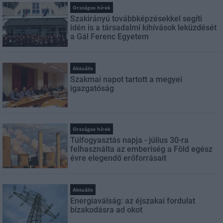
Országos hírek
Szakirányú továbbképzésekkel segíti
idén is a társadalmi kihívások leküzdését
a Gál Ferenc Egyetem
Aktuális
Szakmai napot tartott a megyei
igazgatóság
Országos hírek
Túlfogyasztás napja - július 30-ra
felhasználta az emberiség a Föld egész
évre elegendő erőforrásait
Aktuális
Energiaválság: az éjszakai fordulat
bizakodásra ad okot