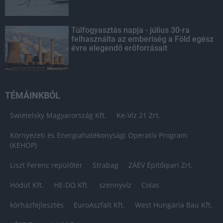
Túlfogyasztás napja - július 30-ra
felhasználta az emberiség a Föld egész
évre elegendő erőforrásait
TÉMÁINKBÓL
Swietelsky Magyarország Kft.
Ke-Víz 21 Zrt.
Környezeti és Energiahatékonysági Operatív Program
(KEHOP)
Liszt Ferenc repülőtér
Strabag
ZÁÉV Építőipari Zrt.
Hódút Kft.
HE-DO Kft.
szennyvíz
Colas
kórházfejlesztés
EuroAszfalt Kft.
West Hungária Bau Kft.