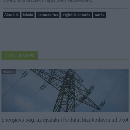
Aktuális
iskola
koronavírus
digitális oktatás
tanév
AJÁNLJUK MÉG
Aktuális
Energiaválság: az éjszakai fordulat bizakodásra ad okot