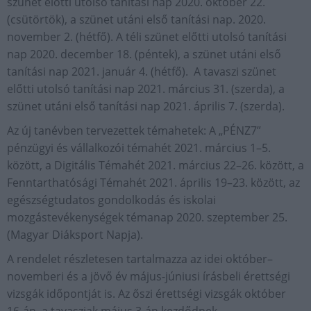
szünet előtti utolsó tanítási nap 2020. október 22.
(csütörtök), a szünet utáni első tanítási nap. 2020.
november 2. (hétfő). A téli szünet előtti utolsó tanítási
nap 2020. december 18. (péntek), a szünet utáni első
tanítási nap 2021. január 4. (hétfő). A tavaszi szünet
előtti utolsó tanítási nap 2021. március 31. (szerda), a
szünet utáni első tanítási nap 2021. április 7. (szerda).
Az új tanévben tervezettek témahetek: A „PÉNZ7”
pénzügyi és vállalkozói témahét 2021. március 1–5.
között, a Digitális Témahét 2021. március 22–26. között, a
Fenntarthatósági Témahét 2021. április 19–23. között, az
egészségtudatos gondolkodás és iskolai
mozgástevékenységek témanap 2020. szeptember 25.
(Magyar Diáksport Napja).
A rendelet részletesen tartalmazza az idei október–
novemberi és a jövő év május-júniusi írásbeli érettségi
vizsgák időpontját is. Az őszi érettségi vizsgák október
16-án, a tavasziak május 3-án kezdődnek.