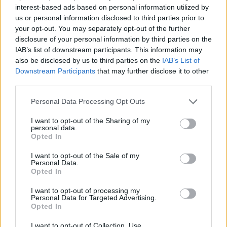
interest-based ads based on personal information utilized by
us or personal information disclosed to third parties prior to
your opt-out. You may separately opt-out of the further
disclosure of your personal information by third parties on the
IAB’s list of downstream participants. This information may
also be disclosed by us to third parties on the
IAB’s List of
Az atomerőmű egyetlen hatása a környezetre, hogy a
Downstream Participants
that may further disclose it to other
Duna vizét némileg felmelegíti
third parties.
Please note that this website/app uses one or more Google
Personal Data Processing Opt Outs
services and may gather and store information including but
not limited to your visit or usage behaviour. You may click to
I want to opt-out of the Sharing of my
personal data.
grant or deny consent to Google and its third-party tags to
Opted In
use your data for below specified purposes in below Google
consent section.
MAGYAR ÉPÍTŐK
I want to opt-out of the Sale of my
Personal Data.
Opted In
Mi épül?
I want to opt-out of processing my
Personal Data for Targeted Advertising.
Opted In
I want to opt-out of Collection, Use,