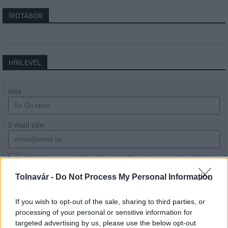
ÍRÓTÁBOR
HÍRLEVÉL
Név
E-mail cím
Feliratkozom a hírlevélre és elfogadom az
adatvédelmi
szabályzatot!
Tolnavár -
Do Not Process My Personal Information
FELIRATKOZÁS
If you wish to opt-out of the sale, sharing to third parties, or
processing of your personal or sensitive information for
targeted advertising by us, please use the below opt-out