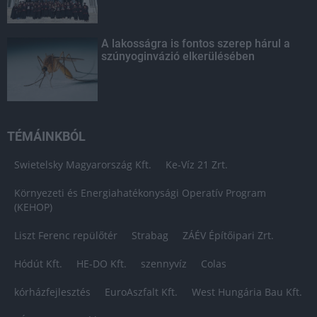
A lakosságra is fontos szerep hárul a
szúnyoginvázió elkerülésében
TÉMÁINKBÓL
Swietelsky Magyarország Kft.
Ke-Víz 21 Zrt.
Környezeti és Energiahatékonysági Operatív Program
(KEHOP)
Liszt Ferenc repülőtér
Strabag
ZÁÉV Építőipari Zrt.
Hódút Kft.
HE-DO Kft.
szennyvíz
Colas
kórházfejlesztés
EuroAszfalt Kft.
West Hungária Bau Kft.