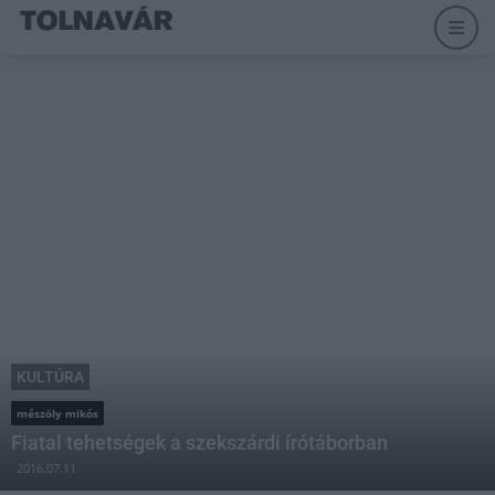
KULTÚRA
mészöly mikós
Fiatal tehetségek a szekszárdi írótáborban
2016.07.11