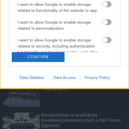
Budapest-Pécs, Budapest-Szolnok:
I want to allow Google to enable storage
gyorsabb és biztonságosabb lett a vasút
related to functionality of the website or app.
I want to allow Google to enable storage
related to personalization.
Amire többmillióan vártunk: szombattól
másodfokúra csökken a riasztás
I want to allow Google to enable storage
related to security, including authentication
functionality and fraud prevention, and other
CONFIRM
user protection.
KIEMELT
Data Deletion
Data Access
Privacy Policy
Megérkezett az eső a Duna
vízgyűjtőjére
Kecskeméten is szakirányú
továbbképzésekkel erősít a Gál Ferenc
Egyetem