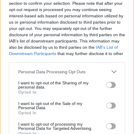
LEGFRISSEBB
section to confirm your selection. Please note that after your
opt-out request is processed you may continue seeing
interest-based ads based on personal information utilized by
Országos hírek
us or personal information disclosed to third parties prior to
Megérkezett az eső a Duna vízgyűjtőjére
your opt-out. You may separately opt-out of the further
disclosure of your personal information by third parties on the
IAB’s list of downstream participants. This information may
also be disclosed by us to third parties on the
IAB’s List of
Országos hírek
Downstream Participants
that may further disclose it to other
third parties.
KECSKEMÉTEN IS SZAKIRÁNYÚ
TOVÁBBKÉPZÉSEKKEL ERŐSÍT A GÁL FERENC
Please note that this website/app uses one or more Google
EGYETEM
Personal Data Processing Opt Outs
services and may gather and store information including but
not limited to your visit or usage behaviour. You may click to
I want to opt-out of the Sharing of my
personal data.
grant or deny consent to Google and its third-party tags to
Országos hírek
Opted In
use your data for below specified purposes in below Google
A LAKOSSÁGRA IS FONTOS SZEREP HÁRUL A
consent section.
SZÚNYOGINVÁZIÓ ELKERÜLÉSÉBEN
I want to opt-out of the Sale of my
Personal Data.
Opted In
Országos hírek
I want to opt-out of processing my
Túlfogyasztás napja - július 30-ra
Personal Data for Targeted Advertising.
felhasználta az emberiség a Föld egész
Opted In