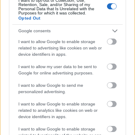
I want to opt-out of Collection, Use,
Retention, Sale, and/or Sharing of my
magyarországi szakaszán azonban továbbra is csak pár
Personal Data that Is Unrelated with the
centiméteres vízszintváltozások jellemzőek.
Purposes for which it was collected.
Opted Out
Google consents
Országos hírek
KECSKEMÉTEN IS SZAKIRÁNYÚ
I want to allow Google to enable storage
TOVÁBBKÉPZÉSEKKEL ERŐSÍT A GÁL FERENC
related to advertising like cookies on web or
EGYETEM
device identifiers in apps.
I want to allow my user data to be sent to
Országos hírek
Google for online advertising purposes.
A lakosságra is fontos szerep hárul a szúnyoginvázió
elkerülésében
I want to allow Google to send me
Folytatódik a szúnyogírtás szerte az országban. Az ázsiai
personalized advertising.
tigrisszúnyog a vízhiány ellenére is talál szaporodási helyet a
vödrökben, gyermekjátékokban.
I want to allow Google to enable storage
related to analytics like cookies on web or
device identifiers in apps.
Országos hírek
I want to allow Google to enable storage
TÚLFOGYASZTÁS NAPJA - JÚLIUS 30-RA