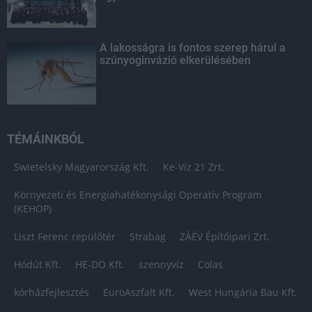
A lakosságra is fontos szerep hárul a
szúnyoginvázió elkerülésében
TÉMÁINKBÓL
Swietelsky Magyarország Kft.
Ke-Víz 21 Zrt.
Környezeti és Energiahatékonysági Operatív Program
(KEHOP)
Liszt Ferenc repülőtér
Strabag
ZÁÉV Építőipari Zrt.
Hódút Kft.
HE-DO Kft.
szennyvíz
Colas
kórházfejlesztés
EuroAszfalt Kft.
West Hungária Bau Kft.