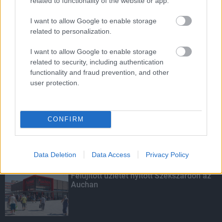
related to functionality of the website or app.
FELHASZNÁLTA AZ EMBERISÉG A FÖLD EGÉSZ
ÉVRE ELEGENDŐ ERŐFORRÁSAIT
I want to allow Google to enable storage
related to personalization.
HIRDETÉS
I want to allow Google to enable storage
related to security, including authentication
functionality and fraud prevention, and other
HIRDETÉS
user protection.
HIRDETÉS
CONFIRM
Data Deletion
Data Access
Privacy Policy
LEGOLVASOTTABB
Felújított üzletet nyitott Szekszárdon az
Auchan