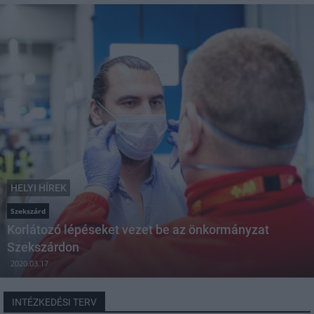
HELYI HÍREK
Szekszárd
Korlátozó lépéseket vezet be az önkormányzat
Szekszárdon
2020.03.17
INTÉZKEDÉSI TERV