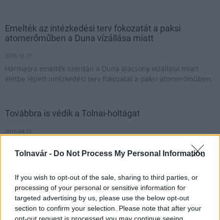
Emelték az intézkedési terv fokozatát a paksi
atomerőműben a Duna vízállása miatt
2018.10.17
Hármasra emelték szerdán a Duna alacsony vízállása miatt
életbe lépett intézkedési terv fokozatát a paksi atomerőműben.
Továbbra is védik a Tolnai-holtágat
2016.04.12
Intézkedési tervet fogadott el a Tolna város önkormányzatának
Tolnavár -
Do Not Process My Personal Information
képviselő-testülete a Tolnai-holtággal kapcsolatban.
If you wish to opt-out of the sale, sharing to third parties, or
processing of your personal or sensitive information for
1
targeted advertising by us, please use the below opt-out
section to confirm your selection. Please note that after your
opt-out request is processed you may continue seeing