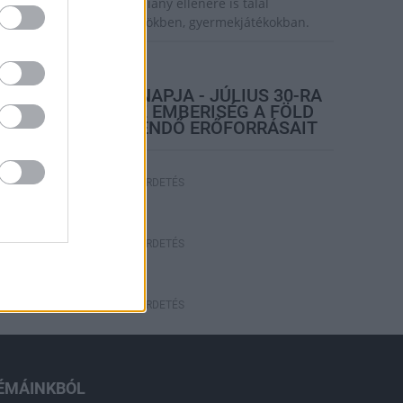
zsiai tigrisszúnyog a vízhiány ellenére is talál
zaporodási helyet a vödrökben, gyermekjátékokban.
rszágos hírek
TÚLFOGYASZTÁS NAPJA - JÚLIUS 30-RA
FELHASZNÁLTA AZ EMBERISÉG A FÖLD
EGÉSZ ÉVRE ELEGENDŐ ERŐFORRÁSAIT
HIRDETÉS
HIRDETÉS
HIRDETÉS
ÉMÁINKBÓL