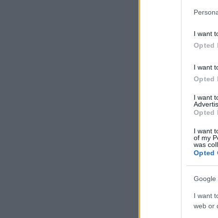
Persona
I want t
Opted 
I want t
Opted 
I want 
Advertis
Opted 
I want t
of my P
was col
Opted 
Google 
I want t
web or d