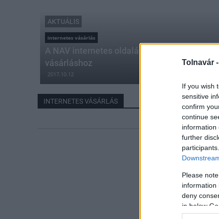
AKTUÁLIS
internetes vásárlás
A NAV internetes oldalán nyújt segítséget a
vásárláshoz
Tolnavár 
2017.10.12
If you wish 
sensitive in
INTERNETES VÁSÁRLÁS
confirm you
continue se
information 
further disc
participants
Downstream 
Please note
information 
deny consent
in below Go