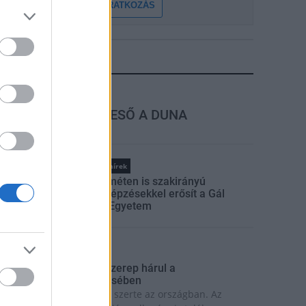
FELIRATKOZÁS
LEGFRISSEBB
rszágos hírek
MEGÉRKEZETT AZ ESŐ A DUNA
VÍZGYŰJTŐJÉRE
Országos hírek
Kecskeméten is szakirányú
továbbképzésekkel erősít a Gál
Ferenc Egyetem
rszágos hírek
 lakosságra is fontos szerep hárul a
zúnyoginvázió elkerülésében
olytatódik a szúnyogírtás szerte az országban. Az