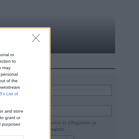
es vásárláskor
sonal or
ection to
HÍRLEVÉL
ou may
 personal
out of the
Név
 downstream
B’s List of
E-mail cím
er and store
to grant or
Feliratkozom a hírlevélre és elfogadom az
ed purposes
adatvédelmi szabályzatot!