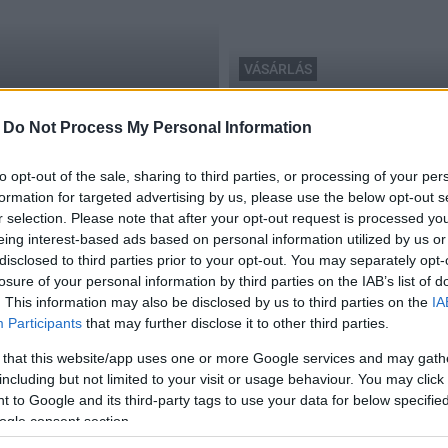
VÁSÁRLÁS
 biztonságos internetes
internetes vásárlás
Erre figyeljen az internet
-
Do Not Process My Personal Information
2016.01.10
to opt-out of the sale, sharing to third parties, or processing of your per
formation for targeted advertising by us, please use the below opt-out s
r selection. Please note that after your opt-out request is processed y
eing interest-based ads based on personal information utilized by us or
disclosed to third parties prior to your opt-out. You may separately opt-
losure of your personal information by third parties on the IAB’s list of
. This information may also be disclosed by us to third parties on the
IA
Participants
that may further disclose it to other third parties.
 that this website/app uses one or more Google services and may gath
including but not limited to your visit or usage behaviour. You may click 
 to Google and its third-party tags to use your data for below specifi
ogle consent section.