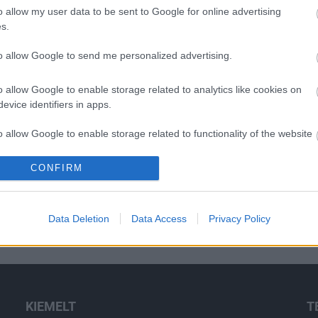
á
o allow my user data to be sent to Google for online advertising
s
s.
to allow Google to send me personalized advertising.
O
o allow Google to enable storage related to analytics like cookies on
evice identifiers in apps.
o allow Google to enable storage related to functionality of the website
CONFIRM
o allow Google to enable storage related to personalization.
o allow Google to enable storage related to security, including
Data Deletion
Data Access
Privacy Policy
cation functionality and fraud prevention, and other user protection.
KIEMELT
T