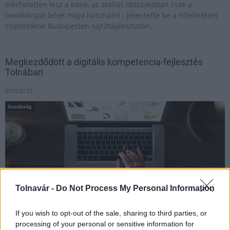
elérhetetlen lesz a bank, az átállás időszakában csak a
bankkártyát lehet majd használni - jelentette be a hitelintézet
csütörtökön Budapesten sajtótájékoztatón.
Megkezdődött a digitális kompetencia-fejlesztés
Tolnában
2019.02.07
Gazdaság
Tolnavár -
Do Not Process My Personal Information
If you wish to opt-out of the sale, sharing to third parties, or
processing of your personal or sensitive information for