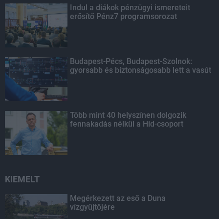
Indul a diákok pénzügyi ismereteit
erősítő Pénz7 programsorozat
Budapest-Pécs, Budapest-Szolnok:
gyorsabb és biztonságosabb lett a vasút
Több mint 40 helyszínen dolgozik
fennakadás nélkül a Híd-csoport
KIEMELT
Megérkezett az eső a Duna
vízgyűjtőjére