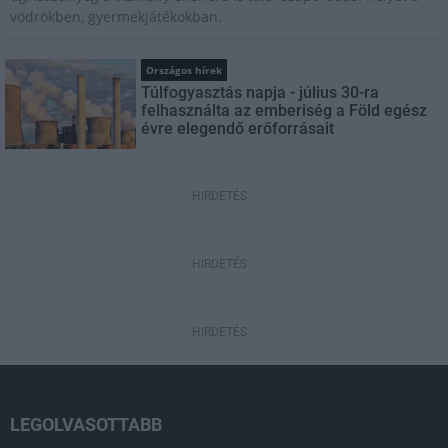
vödrökben, gyermekjátékokban.
Országos hírek
Túlfogyasztás napja - július 30-ra
felhasználta az emberiség a Föld egész
évre elegendő erőforrásait
HIRDETÉS
HIRDETÉS
HIRDETÉS
LEGOLVASOTTABB