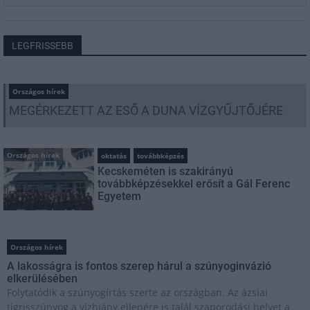
LEGFRISSEBB
Országos hírek
MEGÉRKEZETT AZ ESŐ A DUNA VÍZGYŰJTŐJÉRE
Országos hírek
oktatás
továbbképzés
Kecskeméten is szakirányú
továbbképzésekkel erősít a Gál Ferenc
Egyetem
Országos hírek
A lakosságra is fontos szerep hárul a szúnyoginvázió
elkerülésében
Folytatódik a szúnyogírtás szerte az országban. Az ázsiai
tigrisszúnyog a vízhiány ellenére is talál szaporodási helyet a