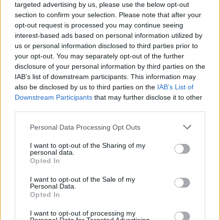
targeted advertising by us, please use the below opt-out
Két éve zajlik Tolna megyében a „Digitális szakadék
section to confirm your selection. Please note that after your
csökkentése” elnevezésű kiemelt projekt. A tanfolyam elősegíti
opt-out request is processed you may continue seeing
a gazdaság versenyképességének növelését. A résztvevők olyan
interest-based ads based on personal information utilized by
informatikai képzettségre tesznek szert, amelytől csökken az
us or personal information disclosed to third parties prior to
úgynevezett digitális írástudatlanság.
your opt-out. You may separately opt-out of the further
disclosure of your personal information by third parties on the
IAB’s list of downstream participants. This information may
also be disclosed by us to third parties on the
IAB’s List of
Digitális Jólét Program Pont nyílt Bonyhádon
Downstream Participants
that may further disclose it to other
third parties.
2019.04.06
Aktuális
Please note that this website/app uses one or more Google
Personal Data Processing Opt Outs
services and may gather and store information including but
not limited to your visit or usage behaviour. You may click to
I want to opt-out of the Sharing of my
personal data.
grant or deny consent to Google and its third-party tags to
Opted In
use your data for below specified purposes in below Google
consent section.
I want to opt-out of the Sale of my
Personal Data.
Opted In
I want to opt-out of processing my