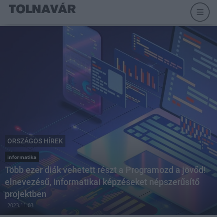
ORSZÁGOS HÍREK
informatika
Több ezer diák vehetett részt a Programozd a jövőd!
elnevezésű, informatikai képzéseket népszerűsítő
projektben
2023.11.03