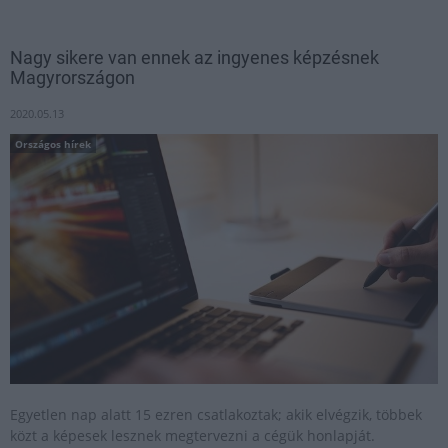
Nagy sikere van ennek az ingyenes képzésnek
Magyrországon
2020.05.13
Országos hírek
Egyetlen nap alatt 15 ezren csatlakoztak; akik elvégzik, többek
közt a képesek lesznek megtervezni a cégük honlapját.