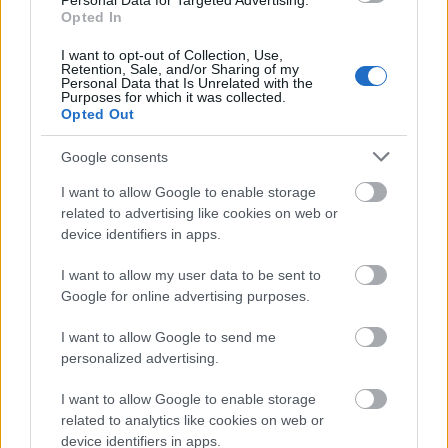
Personal Data for Targeted Advertising.
Opted In
I want to opt-out of Collection, Use,
Retention, Sale, and/or Sharing of my
A Bonyhádi Közös Önkormányzati Hivatal a GINOP-3.3.1-16-
Personal Data that Is Unrelated with the
2016-00001 625 azonosítószámú „Digitális Jólét Program Pontok
Purposes for which it was collected.
fejlesztése” elnevezésű pályázati program keretében
Opted Out
informatikai eszközöket nyert Digitális Program Pont - közösségi
internethozzáférési pont működtetése céljából.
Google consents
I want to allow Google to enable storage
related to advertising like cookies on web or
Ismét Vállalkozz digitálisan! - Információs Nap, ezúttal
device identifiers in apps.
Bátaszéken
I want to allow my user data to be sent to
2016.11.17
Google for online advertising purposes.
A programsorozat célja, hogy olyan szemléletformáló
tevékenységet végezzen, amelynek eredményeként a kkv-k
I want to allow Google to send me
megszabadulnak az informatikai eszközökkel szembeni
personalized advertising.
fenntartásaiktól, meggyőződhetnek arról, hogy a vállalkozás
életében a korszerű eszközök bevezetése a gazdaságosabb
I want to allow Google to enable storage
működést szolgálja, és ezáltal ledolgozzák a digitalizáció
related to analytics like cookies on web or
területén lévő hátrányukat, fokozzák versenyképességüket.
device identifiers in apps.