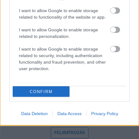
Továbbá segítséget kapjanak ahhoz, hogy milyen pályázati
források bevonásával tudnak elindulni a fejlődés irányába.
I want to allow Google to enable storage
related to functionality of the website or app.
I want to allow Google to enable storage
1
related to personalization.
I want to allow Google to enable storage
HÍRLEVÉL
related to security, including authentication
functionality and fraud prevention, and other
user protection.
Név
CONFIRM
E-mail cím
Feliratkozom a hírlevélre és elfogadom az
Data Deletion
Data Access
Privacy Policy
adatvédelmi
szabályzatot!
FELIRATKOZÁS