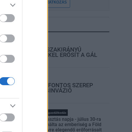
FELIRATKOZÁS
LEGFRISSEBB
rszágos hírek
KECSKEMÉTEN IS SZAKIRÁNYÚ
TOVÁBBKÉPZÉSEKKEL ERŐSÍT A GÁL
FERENC EGYETEM
rszágos hírek
A LAKOSSÁGRA IS FONTOS SZEREP
HÁRUL A SZÚNYOGINVÁZIÓ
ELKERÜLÉSÉBEN
rszágos hírek
WWF
vízgazdálkodás
Túlfogyasztás napja - július 30-ra
felhasználta az emberiség a Föld
egész évre elegendő erőforrásait