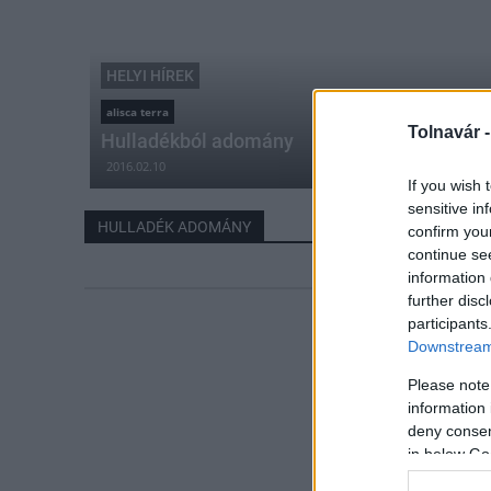
HELYI HÍREK
alisca terra
Tolnavár 
Hulladékból adomány
2016.02.10
If you wish 
sensitive in
HULLADÉK ADOMÁNY
confirm you
continue se
information 
further disc
participants
Downstream 
Please note
information 
deny consent
in below Go