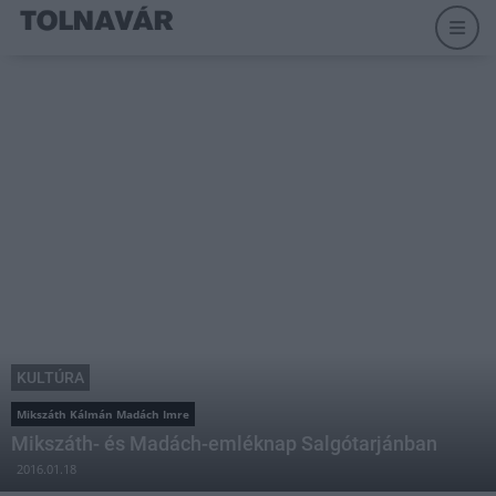
KULTÚRA
Mikszáth Kálmán Madách Imre
Mikszáth- és Madách-emléknap Salgótarjánban
2016.01.18