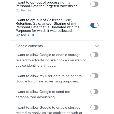
I want to opt-out of processing my
Túlfogyasztás napja - július 30-ra felhasználta az
Personal Data for Targeted Advertising.
emberiség a Föld egész évre elegendő erőforrásait
Opted In
Ma van idén a túlfogyasztás világnapja: az emberiség eddigre
használta fel mindazokat a természeti erőforrásokat, amelyeket
I want to opt-out of Collection, Use,
Retention, Sale, and/or Sharing of my
bolygónk egy év alatt képes megújítani. Ettől a naptól kezdve
Personal Data that Is Unrelated with the
ökológiai értelemben már „hitelből élünk” – hívta fel a figyelmet
Purposes for which it was collected.
Opted Out
közleményében a WWF Magyarország.
Google consents
HIRDETÉS
I want to allow Google to enable storage
related to advertising like cookies on web or
device identifiers in apps.
HIRDETÉS
I want to allow my user data to be sent to
Google for online advertising purposes.
HIRDETÉS
I want to allow Google to send me
personalized advertising.
I want to allow Google to enable storage
LEGOLVASOTTABB
related to analytics like cookies on web or