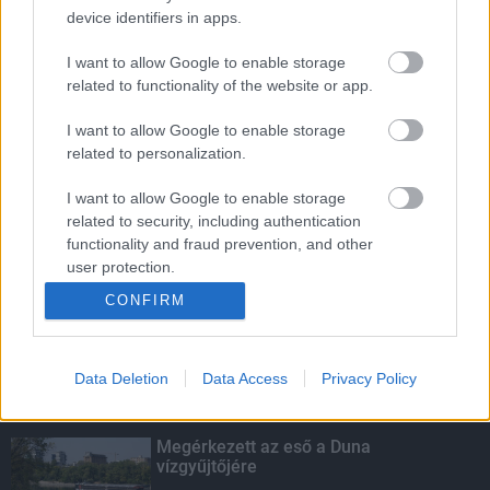
device identifiers in apps.
Indul a diákok pénzügyi ismereteit
erősítő Pénz7 programsorozat
I want to allow Google to enable storage
related to functionality of the website or app.
I want to allow Google to enable storage
Budapest-Pécs, Budapest-Szolnok:
related to personalization.
gyorsabb és biztonságosabb lett a vasút
I want to allow Google to enable storage
related to security, including authentication
functionality and fraud prevention, and other
Több mint 40 helyszínen dolgozik
user protection.
fennakadás nélkül a Híd-csoport
CONFIRM
Data Deletion
Data Access
Privacy Policy
KIEMELT
Megérkezett az eső a Duna
vízgyűjtőjére