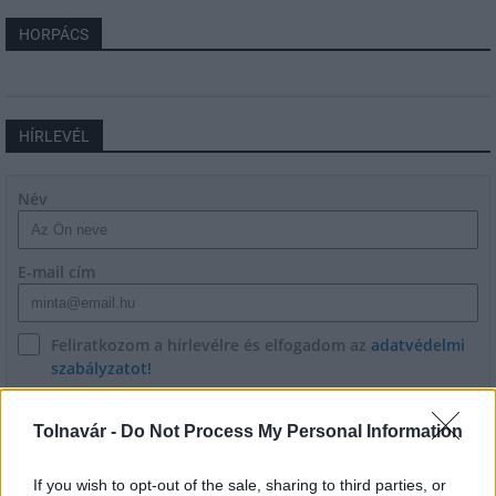
HORPÁCS
HÍRLEVÉL
Név
E-mail cím
Feliratkozom a hírlevélre és elfogadom az
adatvédelmi
szabályzatot!
FELIRATKOZÁS
Tolnavár -
Do Not Process My Personal Information
If you wish to opt-out of the sale, sharing to third parties, or