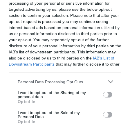
LEGFRISSEBB
processing of your personal or sensitive information for
targeted advertising by us, please use the below opt-out
section to confirm your selection. Please note that after your
Országos hírek
Duna
hőség
opt-out request is processed you may continue seeing
Megérkezett az eső a Duna
interest-based ads based on personal information utilized by
vízgyűjtőjére
us or personal information disclosed to third parties prior to
your opt-out. You may separately opt-out of the further
disclosure of your personal information by third parties on the
IAB’s list of downstream participants. This information may
Országos hírek
also be disclosed by us to third parties on the
IAB’s List of
Downstream Participants
that may further disclose it to other
KECSKEMÉTEN IS SZAKIRÁNYÚ
TOVÁBBKÉPZÉSEKKEL ERŐSÍT A GÁL FERENC
third parties.
EGYETEM
Please note that this website/app uses one or more Google
Personal Data Processing Opt Outs
services and may gather and store information including but
not limited to your visit or usage behaviour. You may click to
I want to opt-out of the Sharing of my
personal data.
Országos hírek
grant or deny consent to Google and its third-party tags to
Opted In
use your data for below specified purposes in below Google
A LAKOSSÁGRA IS FONTOS SZEREP HÁRUL A
SZÚNYOGINVÁZIÓ ELKERÜLÉSÉBEN
consent section.
I want to opt-out of the Sale of my
Personal Data.
Opted In
Országos hírek