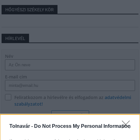
HŐGYÉSZI SZÉKELY KÖR
HÍRLEVÉL
Név
E-mail cím
Feliratkozom a hírlevélre és elfogadom az
adatvédelmi
szabályzatot!
FELIRATKOZÁS
Tolnavár -
Do Not Process My Personal Information