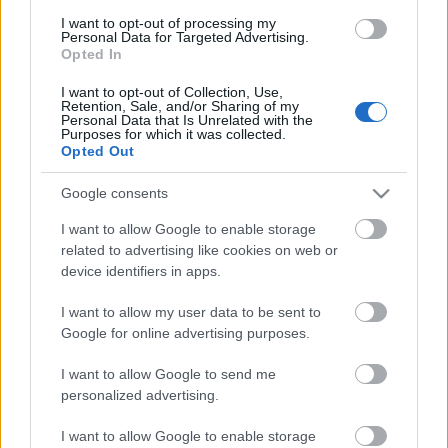
I want to opt-out of processing my
Országos hírek
Personal Data for Targeted Advertising.
Opted In
Túlfogyasztás napja - július 30-ra felhasználta az
emberiség a Föld egész évre elegendő erőforrásait
I want to opt-out of Collection, Use,
Ma van idén a túlfogyasztás világnapja: az emberiség eddigre
Retention, Sale, and/or Sharing of my
használta fel mindazokat a természeti erőforrásokat, amelyeket
Personal Data that Is Unrelated with the
Purposes for which it was collected.
bolygónk egy év alatt képes megújítani. Ettől a naptól kezdve
Opted Out
ökológiai értelemben már „hitelből élünk” – hívta fel a figyelmet
közleményében a WWF Magyarország.
Google consents
I want to allow Google to enable storage
HIRDETÉS
related to advertising like cookies on web or
device identifiers in apps.
HIRDETÉS
I want to allow my user data to be sent to
Google for online advertising purposes.
I want to allow Google to send me
HIRDETÉS
personalized advertising.
I want to allow Google to enable storage