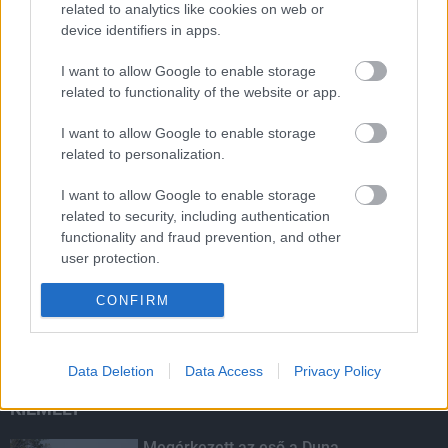
related to analytics like cookies on web or
LEGOLVASOTTABB
device identifiers in apps.
Felújított üzletet nyitott Szekszárdon az
I want to allow Google to enable storage
Auchan
related to functionality of the website or app.
I want to allow Google to enable storage
related to personalization.
Indul a diákok pénzügyi ismereteit
erősítő Pénz7 programsorozat
I want to allow Google to enable storage
related to security, including authentication
functionality and fraud prevention, and other
user protection.
Amire többmillióan vártunk: szombattól
másodfokúra csökken a riasztás
CONFIRM
Data Deletion
Data Access
Privacy Policy
KIEMELT
Megérkezett az eső a Duna