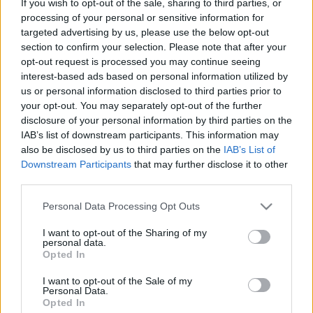
If you wish to opt-out of the sale, sharing to third parties, or
LEGFRISSEBB
processing of your personal or sensitive information for
targeted advertising by us, please use the below opt-out
Országos hírek
section to confirm your selection. Please note that after your
Duna
hőség
Megérkezett az eső a Duna
opt-out request is processed you may continue seeing
vízgyűjtőjére
interest-based ads based on personal information utilized by
us or personal information disclosed to third parties prior to
your opt-out. You may separately opt-out of the further
disclosure of your personal information by third parties on the
IAB’s list of downstream participants. This information may
also be disclosed by us to third parties on the
IAB’s List of
Országos hírek
Downstream Participants
that may further disclose it to other
KECSKEMÉTEN IS SZAKIRÁNYÚ
third parties.
TOVÁBBKÉPZÉSEKKEL ERŐSÍT A GÁL FERENC
EGYETEM
Please note that this website/app uses one or more Google
Personal Data Processing Opt Outs
services and may gather and store information including but
not limited to your visit or usage behaviour. You may click to
I want to opt-out of the Sharing of my
Országos hírek
personal data.
szúnyogirtás
szúnyog
grant or deny consent to Google and its third-party tags to
Opted In
A lakosságra is fontos szerep hárul a
use your data for below specified purposes in below Google
szúnyoginvázió elkerülésében
consent section.
I want to opt-out of the Sale of my
Personal Data.
Opted In